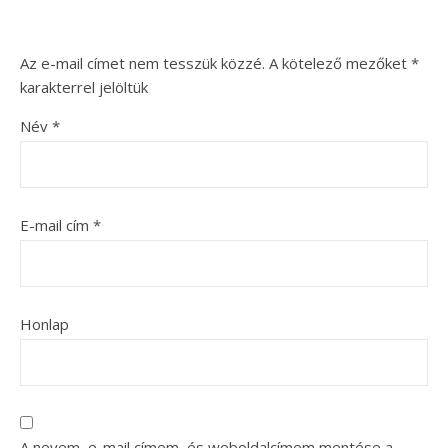
Az e-mail címet nem tesszük közzé.
A kötelező mezőket
*
karakterrel jelöltük
Név
*
E-mail cím
*
Honlap
A nevem, e-mail címem, és weboldalcímem mentése a