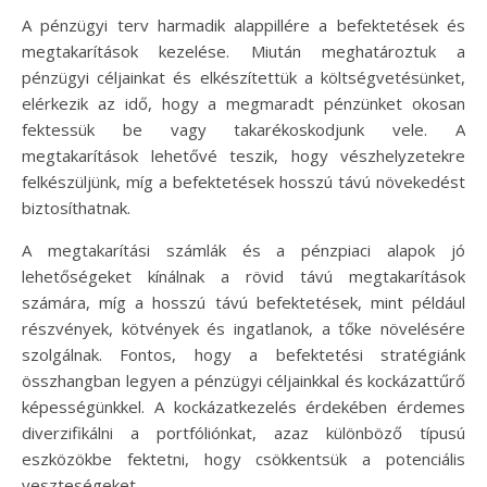
A pénzügyi terv harmadik alappillére a befektetések és
megtakarítások kezelése. Miután meghatároztuk a
pénzügyi céljainkat és elkészítettük a költségvetésünket,
elérkezik az idő, hogy a megmaradt pénzünket okosan
fektessük be vagy takarékoskodjunk vele. A
megtakarítások lehetővé teszik, hogy vészhelyzetekre
felkészüljünk, míg a befektetések hosszú távú növekedést
biztosíthatnak.
A megtakarítási számlák és a pénzpiaci alapok jó
lehetőségeket kínálnak a rövid távú megtakarítások
számára, míg a hosszú távú befektetések, mint például
részvények, kötvények és ingatlanok, a tőke növelésére
szolgálnak. Fontos, hogy a befektetési stratégiánk
összhangban legyen a pénzügyi céljainkkal és kockázattűrő
képességünkkel. A kockázatkezelés érdekében érdemes
diverzifikálni a portfóliónkat, azaz különböző típusú
eszközökbe fektetni, hogy csökkentsük a potenciális
veszteségeket.