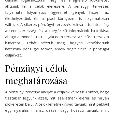
célokat fogalmazzunk meg, és megfelelő időkeretet
állítsunk fel a célok elérésére. A pénzügyi tervezés
folyamata folyamatos figyelmet igényel, hiszen az
élethelyzetünk és a piaci környezet is folyamatosan
változik. A sikeres pénzügyi tervezés kulcsa a tudatosság,
a rendszeresség és a megfelelő információk birtoklása.
Ahogy a mondás tartja: „Aki nem tervez, az előre tervez a
kudarcra.” Tehát nézzük meg, hogyan készíthetünk
hatékony pénzügyi tervet, amely segít elérni a pénzügyi
céljainkat.
Pénzügyi célok
meghatározása
A pénzügyi terveink alapját a céljaink képezik. Fontos, hogy
tisztában legyünk azzal, mit szeretnénk elérni, és milyen
időkereten belül. A célok lehetnek rövid távúak, mint például
egy nyaralás finanszírozása, vagy hosszú távúak, mint