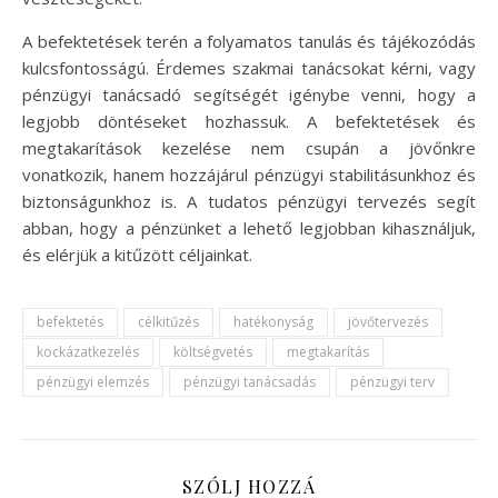
A befektetések terén a folyamatos tanulás és tájékozódás
kulcsfontosságú. Érdemes szakmai tanácsokat kérni, vagy
pénzügyi tanácsadó segítségét igénybe venni, hogy a
legjobb döntéseket hozhassuk. A befektetések és
megtakarítások kezelése nem csupán a jövőnkre
vonatkozik, hanem hozzájárul pénzügyi stabilitásunkhoz és
biztonságunkhoz is. A tudatos pénzügyi tervezés segít
abban, hogy a pénzünket a lehető legjobban kihasználjuk,
és elérjük a kitűzött céljainkat.
befektetés
célkitűzés
hatékonyság
jövőtervezés
kockázatkezelés
költségvetés
megtakarítás
pénzügyi elemzés
pénzügyi tanácsadás
pénzügyi terv
SZÓLJ HOZZÁ