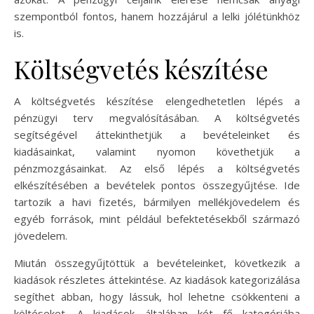
szempontból fontos, hanem hozzájárul a lelki jólétünkhöz
is.
Költségvetés készítése
A költségvetés készítése elengedhetetlen lépés a
pénzügyi terv megvalósításában. A költségvetés
segítségével áttekinthetjük a bevételeinket és
kiadásainkat, valamint nyomon követhetjük a
pénzmozgásainkat. Az első lépés a költségvetés
elkészítésében a bevételek pontos összegyűjtése. Ide
tartozik a havi fizetés, bármilyen mellékjövedelem és
egyéb források, mint például befektetésekből származó
jövedelem.
Miután összegyűjtöttük a bevételeinket, következik a
kiadások részletes áttekintése. Az kiadások kategorizálása
segíthet abban, hogy lássuk, hol lehetne csökkenteni a
költéseket. A kiadások általában két fő kategóriába