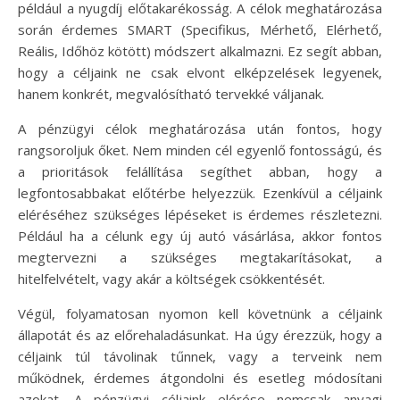
például a nyugdíj előtakarékosság. A célok meghatározása
során érdemes SMART (Specifikus, Mérhető, Elérhető,
Reális, Időhöz kötött) módszert alkalmazni. Ez segít abban,
hogy a céljaink ne csak elvont elképzelések legyenek,
hanem konkrét, megvalósítható tervekké váljanak.
A pénzügyi célok meghatározása után fontos, hogy
rangsoroljuk őket. Nem minden cél egyenlő fontosságú, és
a prioritások felállítása segíthet abban, hogy a
legfontosabbakat előtérbe helyezzük. Ezenkívül a céljaink
eléréséhez szükséges lépéseket is érdemes részletezni.
Például ha a célunk egy új autó vásárlása, akkor fontos
megtervezni a szükséges megtakarításokat, a
hitelfelvételt, vagy akár a költségek csökkentését.
Végül, folyamatosan nyomon kell követnünk a céljaink
állapotát és az előrehaladásunkat. Ha úgy érezzük, hogy a
céljaink túl távolinak tűnnek, vagy a terveink nem
működnek, érdemes átgondolni és esetleg módosítani
azokat. A pénzügyi céljaink elérése nemcsak anyagi