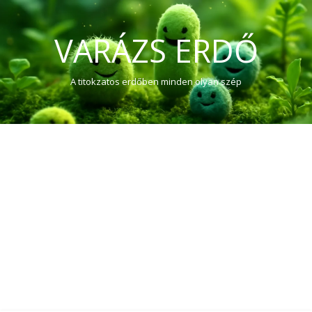
VARÁZS ERDŐ
A titokzatos erdőben minden olyan szép