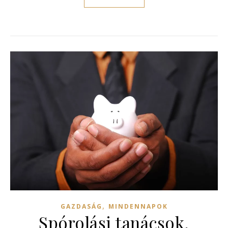
,
GAZDASÁG
MINDENNAPOK
Spórolási tanácsok,