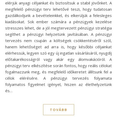
elérjük anyagi céljainkat és biztosítsuk a stabil jövőnket. A
megfelelő pénzügyi terv lehetővé teszi, hogy tudatosan
gazdálkodjunk a bevételeinkkel, és elkerüljük a felesleges
kiadásokat. Sok ember számára a pénzügyek kezelése
stresszes lehet, de a jól megtervezett pénzügyi stratégia
segíthet a pénzügyi helyzetünk javításában. A pénzügyi
tervezés nem csupán a költségek csökkentéséről szól,
hanem lehetőséget ad arra is, hogy későbbi céljainkat
elérhessük, legyen szó egy új ingatlan vásárlásáról, nyugdíj
előtakarékosságról vagy akár egy álomvakációról. A
pénzügyi terv elkészítése során fontos, hogy reális célokat
fogalmazzunk meg, és megfelelő időkeretet állítsunk fel a
célok elérésére. A pénzügyi tervezés folyamata
folyamatos figyelmet igényel, hiszen az élethelyzetünk
és…
TOVÁBB