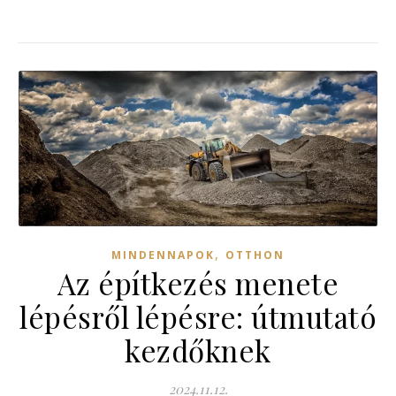
,
MINDENNAPOK
OTTHON
Az építkezés menete
lépésről lépésre: útmutató
kezdőknek
2024.11.12.