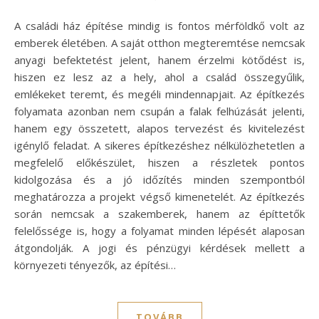
A családi ház építése mindig is fontos mérföldkő volt az
emberek életében. A saját otthon megteremtése nemcsak
anyagi befektetést jelent, hanem érzelmi kötődést is,
hiszen ez lesz az a hely, ahol a család összegyűlik,
emlékeket teremt, és megéli mindennapjait. Az építkezés
folyamata azonban nem csupán a falak felhúzását jelenti,
hanem egy összetett, alapos tervezést és kivitelezést
igénylő feladat. A sikeres építkezéshez nélkülözhetetlen a
megfelelő előkészület, hiszen a részletek pontos
kidolgozása és a jó időzítés minden szempontból
meghatározza a projekt végső kimenetelét. Az építkezés
során nemcsak a szakemberek, hanem az építtetők
felelőssége is, hogy a folyamat minden lépését alaposan
átgondolják. A jogi és pénzügyi kérdések mellett a
környezeti tényezők, az építési…
TOVÁBB