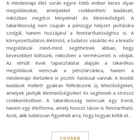
A mindennapi élet során egyre több ember keres olyan
megoldásokat, amelyekkel csökkentheti kiadásait,
miközben megőrzi kényelmét és életminőségét. A
takarékosság nem csupán a pénzügyi helyzet javítására
szolgál, hanem hozzájárul a fenntarthatósághoz is. A
környezettudatos életmód, a tudatos vásárlás és a kreatív
megoldások mind-mind segíthetnek abban, hogy
kevesebbet költsünk, miközben a természetet is védjük.
Az elmúlt évek tapasztalatai alapján a takarékos
megoldások nemcsak a pénztárcánkra, hanem a
mindennapi életünkre is pozitív hatással vannak. A kisebb
kiadások mellett gyakran felfedezünk új lehetőségeket,
amelyek javítják életminőségünket és segítenek a stressz
csökkentésében. A takarékosság nemcsak egy trend,
hanem egy életforma, amely hosszú távon is fenntartható.
Azok, akik tudatosan figyelnek arra, hogy hogyan költik el…
TOVÁBB