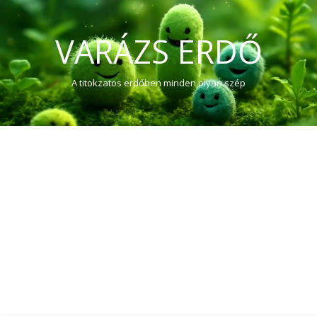
VARÁZS ERDŐ
A titokzatos erdőben minden olyan szép