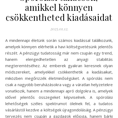
amikkel könnyen
csökkentheted kiadásaidat
2025.01.12.
A mindennapi életünk során számos kiadással találkozunk,
amelyek könnyen elérhetik a havi költségvetésünk jelentős
részét. A pénzügyi tudatosság már nem csupán egy trend,
hanem elengedhetetlen az anyagi stabilitás
megteremtéséhez. Az emberek gyakran keresnek olyan
módszereket, amelyekkel csökkenthetik a kiadásaikat,
miközben megőrizzék életminőségüket. A spórolás nem
csak a nagyobb beruházásokra vagy a váratlan helyzetekre
vonatkozik, hanem a mindennapi apró dolgokra is, amelyek
idővel jelentős összegeket képviselnek. A spórolási
lehetőségek széles spektrumot ölelnek fel, a tudatos
vásárlástól kezdve a költségek újragondolásáig. A pénzügyi
tervezés nem csupán a gazdagok előjoga, hanem bárki