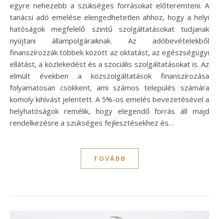
egyre nehezebb a szükséges forrásokat előteremteni. A
tanácsi adó emelése elengedhetetlen ahhoz, hogy a helyi
hatóságok megfelelő szintű szolgáltatásokat tudjanak
nyújtani állampolgáraiknak. Az adóbevételekből
finanszírozzák többek között az oktatást, az egészségügyi
ellátást, a közlekedést és a szociális szolgáltatásokat is. Az
elmúlt években a közszolgáltatások finanszírozása
folyamatosan csökkent, ami számos település számára
komoly kihívást jelentett. A 5%-os emelés bevezetésével a
helyhatóságok remélik, hogy elegendő forrás áll majd
rendelkezésre a szükséges fejlesztésekhez és…
TOVÁBB