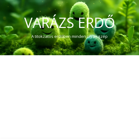
VARÁZS ERDŐ
A titokzatos erdőben minden olyan szép