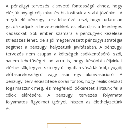
A pénzügyi tervezés alapvető fontosságú ahhoz, hogy
elérjük anyagi céljainkat és biztosítsuk a stabil jövőnket. A
megfelelő pénzügyi terv lehetővé teszi, hogy tudatosan
gazdálkodjunk a bevételeinkkel, és elkerüljük a felesleges
kiadásokat. Sok ember számára a pénzügyek kezelése
stresszes lehet, de a jól megtervezett pénzügyi stratégia
segíthet a pénzügyi helyzetünk javításában. A pénzügyi
tervezés nem csupán a költségek csökkentéséről szól,
hanem lehetőséget ad arra is, hogy későbbi céljainkat
elérhessük, legyen szó egy új ingatlan vásárlásáról, nyugdíj
előtakarékosságról vagy akár egy álomvakációról. A
pénzügyi terv elkészítése során fontos, hogy reális célokat
fogalmazzunk meg, és megfelelő időkeretet állítsunk fel a
célok elérésére. A pénzügyi tervezés folyamata
folyamatos figyelmet igényel, hiszen az élethelyzetünk
és…