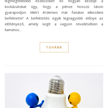
legmegfelelőbb eszközöket és hogyan kezelje a
kockázatokat úgy, hogy a pénze hosszú távon
gyarapodjon. Miért érdemes már fiatalon elkezdeni
befektetni? A befektetés egyik legnagyobb előnye az
időtényező, amely segít a vagyon növelésében a
kamatos…
TOVÁBB