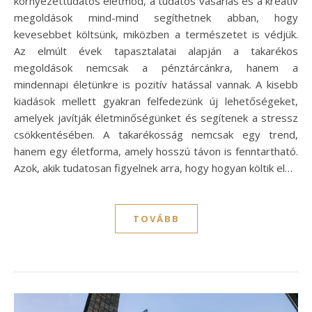
környezettudatos életmód, a tudatos vásárlás és a kreatív
megoldások mind-mind segíthetnek abban, hogy
kevesebbet költsünk, miközben a természetet is védjük.
Az elmúlt évek tapasztalatai alapján a takarékos
megoldások nemcsak a pénztárcánkra, hanem a
mindennapi életünkre is pozitív hatással vannak. A kisebb
kiadások mellett gyakran felfedezünk új lehetőségeket,
amelyek javítják életminőségünket és segítenek a stressz
csökkentésében. A takarékosság nemcsak egy trend,
hanem egy életforma, amely hosszú távon is fenntartható.
Azok, akik tudatosan figyelnek arra, hogy hogyan költik el…
TOVÁBB