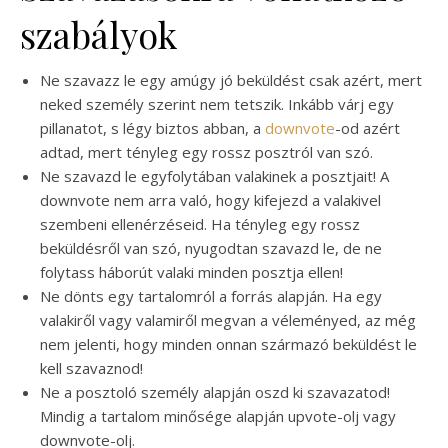
szabályok
Ne szavazz le egy amúgy jó beküldést csak azért, mert
neked személy szerint nem tetszik. Inkább várj egy
pillanatot, s légy biztos abban, a
downvote
-od azért
adtad, mert tényleg egy rossz posztról van szó.
Ne szavazd le egyfolytában valakinek a posztjait! A
downvote nem arra való, hogy kifejezd a valakivel
szembeni ellenérzéseid. Ha tényleg egy rossz
beküldésről van szó, nyugodtan szavazd le, de ne
folytass háborút valaki minden posztja ellen!
Ne dönts egy tartalomról a forrás alapján. Ha egy
valakiről vagy valamiről megvan a véleményed, az még
nem jelenti, hogy minden onnan származó beküldést le
kell szavaznod!
Ne a posztoló személy alapján oszd ki szavazatod!
Mindig a tartalom minősége alapján upvote-olj vagy
downvote-olj.