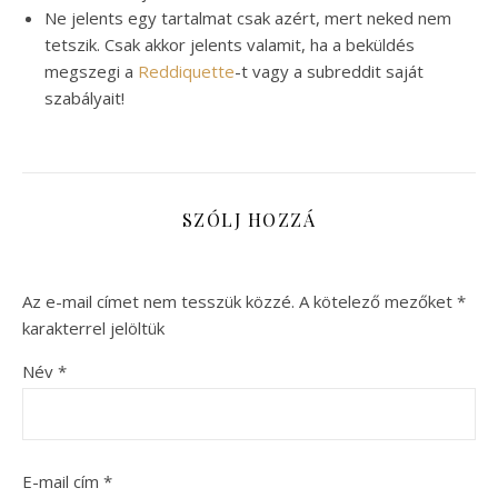
Ne jelents egy tartalmat csak azért, mert neked nem
tetszik. Csak akkor jelents valamit, ha a beküldés
megszegi a
Reddiquette
-t vagy a subreddit saját
szabályait!
SZÓLJ HOZZÁ
Az e-mail címet nem tesszük közzé.
A kötelező mezőket
*
karakterrel jelöltük
Név
*
E-mail cím
*