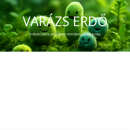
VARÁZS ERDŐ
A titokzatos erdőben minden olyan szép