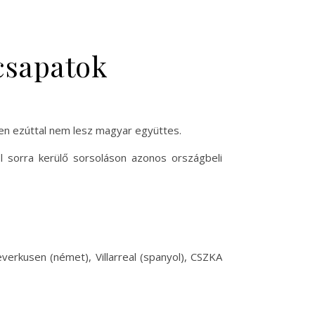
 csapatok
ben ezúttal nem lesz magyar együttes.
l sorra kerülő sorsoláson azonos országbeli
everkusen (német), Villarreal (spanyol), CSZKA