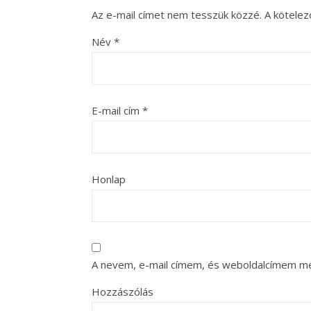
Az e-mail címet nem tesszük közzé.
A kötele
Név
*
E-mail cím
*
Honlap
A nevem, e-mail címem, és weboldalcímem m
Hozzászólás