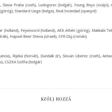
 Slavia Praha (cseh), Ludogorec (bolgár), Young Boys (svájci),
 (görög), Standard Liege (belga), Real Sociedad (spanyol)
ar (holland), Feyenoord (holland), AEK Athén (görög), Makkabi Tel
rák), Hapoel Beer Sheva (izraeli), CFR Cluj (román)
(francia), Rijeka (horvát), Dundalk (ír), Slovan Liberec (cseh), An
i), CSZKA Szófia (bolgár)
SZÓLJ HOZZÁ