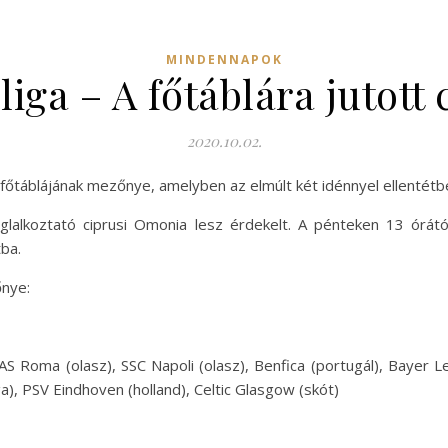
MINDENNAPOK
iga – A főtáblára jutott
2020.10.02.
s főtáblájának mezőnye, amelyben az elmúlt két idénnyel ellentét
glalkoztató ciprusi Omonia lesz érdekelt. A pénteken 13 órátó
ba.
nye:
S Roma (olasz), SSC Napoli (olasz), Benfica (portugál), Bayer L
a), PSV Eindhoven (holland), Celtic Glasgow (skót)