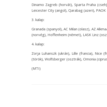
Dinamo Zagreb (horvát), Sparta Praha (cseh),
Leicester City (angol), Qarabag (azeri), PAOK
3. kalap:
Granada (spanyol), AC Milan (olasz), AZ Alkma
(norvég), Hoffenheim (német), LASK Linz (oszt
4. kalap:
Zorja Luhanszk (ukrán), Lille (francia), Nice 
(török), Wolfsberger (osztrák), Omonia (ciprus
(MTI)