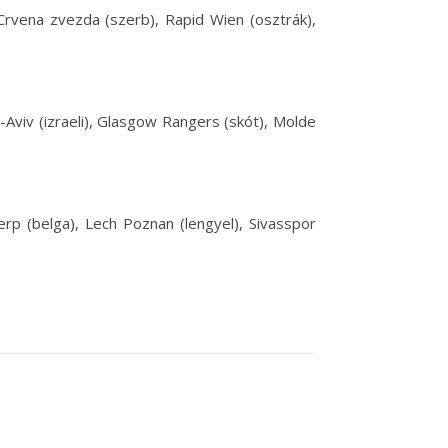
 Crvena zvezda (szerb), Rapid Wien (osztrák),
-Aviv (izraeli), Glasgow Rangers (skót), Molde
twerp (belga), Lech Poznan (lengyel), Sivasspor