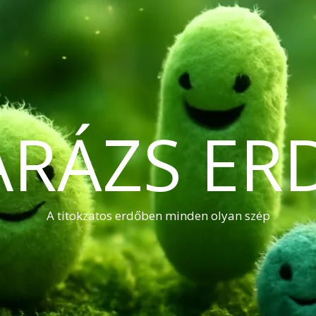
ARÁZS ER
A titokzatos erdőben minden olyan szép