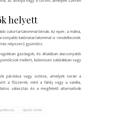
lma, az áfonya vagy a citrom, amelyek szintén
k helyett
abb cukortartalommal bírnak. Az eper, a málna,
csonyabb kalóriatartalommal is rendelkeznek.
 más népszerű gyümölcs.
nyagokban gazdagok, és általában alacsonyabb
 gyümölcsök mellett, különösen salátákban vagy
sök párolása vagy sütése, amelyek során a
tt a fűszerek, mint a fahéj vagy a vanília,
atos választás és a megfelelő alternatívák
áplálkozás
tápláló ételek