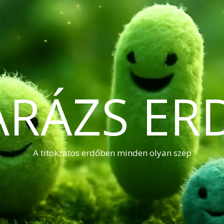
ARÁZS ER
A titokzatos erdőben minden olyan szép