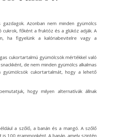
 is gazdagok. Azonban nem minden gyümölcs
cukrok, főként a fruktóz és a glükóz adják. A
, ha figyelünk a kalóriabevitelre vagy a
agas cukortartalmú gyümölcsök mértékkel való
y snackként, de nem minden gyümölcs alkalmas
a gyümölcsök cukortartalmát, hogy a lehető
mutatjuk, hogy milyen alternatívák állnak
éldául a szőlő, a banán és a mangó. A szőlő
t is 100 grammonként. A banán, amely szintén