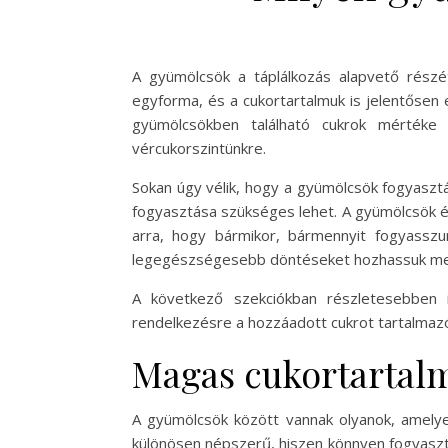
A gyümölcsök a táplálkozás alapvető rész
egyforma, és a cukortartalmuk is jelentősen 
gyümölcsökben található cukrok mértéke 
vércukorszintünkre.
Sokan úgy vélik, hogy a gyümölcsök fogyaszt
fogyasztása szükséges lehet. A gyümölcsök é
arra, hogy bármikor, bármennyit fogyasszu
legegészségesebb döntéseket hozhassuk m
A következő szekciókban részletesebben i
rendelkezésre a hozzáadott cukrot tartalmazó
Magas cukortartal
A gyümölcsök között vannak olyanok, amelye
különösen népszerű, hiszen könnyen fogyaszt