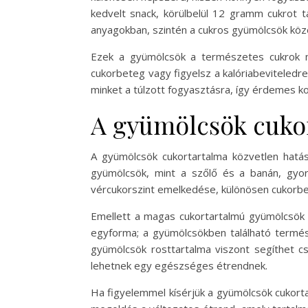
kedvelt snack, körülbelül 12 gramm cukrot
anyagokban, szintén a cukros gyümölcsök köz
Ezek a gyümölcsök a természetes cukrok mel
cukorbeteg vagy figyelsz a kalóriabeviteled
minket a túlzott fogyasztásra, így érdemes k
A gyümölcsök cukor
A gyümölcsök cukortartalma közvetlen hatá
gyümölcsök, mint a szőlő és a banán, gyors
vércukorszint emelkedése, különösen cukorb
Emellett a magas cukortartalmú gyümölcsök f
egyforma; a gyümölcsökben található termész
gyümölcsök rosttartalma viszont segíthet cs
lehetnek egy egészséges étrendnek.
Ha figyelemmel kísérjük a gyümölcsök cukortar