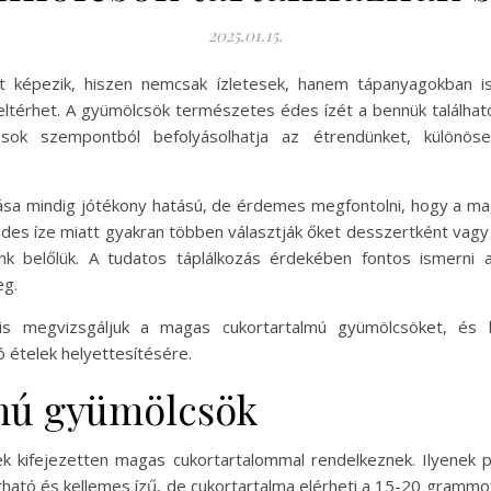
2025.01.15.
ét képezik, hiszen nemcsak ízletesek, hanem tápanyagokban
eltérhet. A gyümölcsök természetes édes ízét a bennük található 
sok szempontból befolyásolhatja az étrendünket, különösen
ása mindig jótékony hatású, de érdemes megfontolni, hogy a m
des íze miatt gyakran többen választják őket desszertként vag
nk belőlük. A tudatos táplálkozás érdekében fontos ismerni 
eg.
s megvizsgáljuk a magas cukortartalmú gyümölcsöket, és be
 ételek helyettesítésére.
mú gyümölcsök
k kifejezetten magas cukortartalommal rendelkeznek. Ilyenek p
ható és kellemes ízű, de cukortartalma elérheti a 15-20 grammo