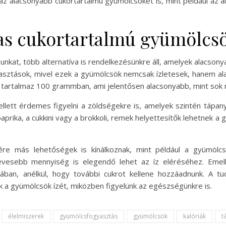
z alacsonyabb cukortartalmú gyümölcsöket is, mint például az a
as cukortartalmú gyümölcsö
kat, több alternatíva is rendelkezésünkre áll, amelyek alacsony
lasztások, mivel ezek a gyümölcsök nemcsak ízletesek, hanem ala
 tartalmaz 100 grammban, ami jelentősen alacsonyabb, mint sok
lett érdemes figyelni a zöldségekre is, amelyek szintén tápa
paprika, a cukkini vagy a brokkoli, remek helyettesítők lehetnek a
ére más lehetőségek is kínálkoznak, mint például a gyümölc
vesebb mennyiség is elegendő lehet az íz eléréséhez. Emelle
ban, anélkül, hogy további cukrot kellene hozzáadnunk. A tud
 a gyümölcsök ízét, miközben figyelünk az egészségünkre is.
élelmiszerek
gyümölcsfogyasztás
gyümölcsök
kalóriák
t