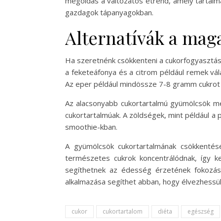
megoldás a változatos étrend, amely tartalma
gazdagok tápanyagokban.
Alternatívák a mag
Ha szeretnénk csökkenteni a cukorfogyasztásun
a feketeáfonya és a citrom például remek vá
Az eper például mindössze 7-8 gramm cukrot
Az alacsonyabb cukortartalmú gyümölcsök mel
cukortartalmúak. A zöldségek, mint például a 
smoothie-kban.
A gyümölcsök cukortartalmának csökkentés
természetes cukrok koncentrálódnak, így ke
segíthetnek az édesség érzetének fokozásá
alkalmazása segíthet abban, hogy élvezhessük
cukor
cukortartalom
diéta
egészség