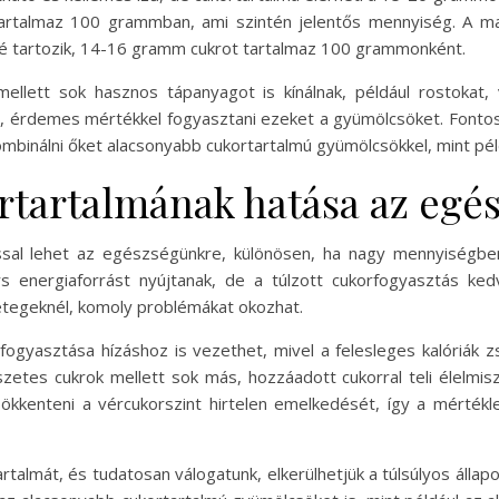
 tartalmaz 100 grammban, ami szintén jelentős mennyiség. A m
é tartozik, 14-16 gramm cukrot tartalmaz 100 grammonként.
lett sok hasznos tápanyagot is kínálnak, például rostokat, 
re, érdemes mértékkel fogyasztani ezeket a gyümölcsöket. Fontos
ombinálni őket alacsonyabb cukortartalmú gyümölcsökkel, mint pél
tartalmának hatása az egé
ssal lehet az egészségünkre, különösen, ha nagy mennyiségben
 energiaforrást nyújtanak, de a túlzott cukorfogyasztás kedv
etegeknél, komoly problémákat okozhat.
ogyasztása hízáshoz is vezethet, mivel a felesleges kalóriák z
etes cukrok mellett sok más, hozzáadott cukorral teli élelmisze
ökkenteni a vércukorszint hirtelen emelkedését, így a mérték
talmát, és tudatosan válogatunk, elkerülhetjük a túlsúlyos álla