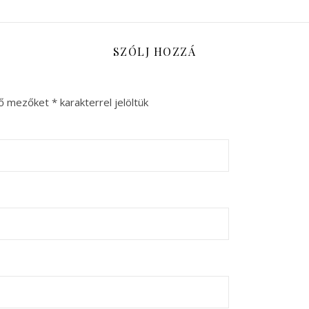
SZÓLJ HOZZÁ
ző mezőket
*
karakterrel jelöltük