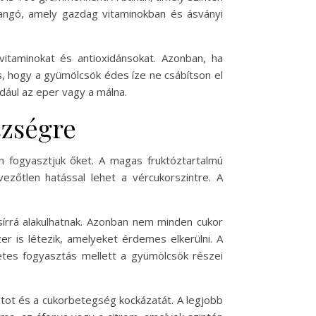
angó, amely gazdag vitaminokban és ásványi
vitaminokat és antioxidánsokat. Azonban, ha
, hogy a gyümölcsök édes íze ne csábítson el
dául az eper vagy a málna.
szségre
 fogyasztjuk őket. A magas fruktóztartalmú
ezőtlen hatással lehet a vércukorszintre. A
sírrá alakulhatnak. Azonban nem minden cukor
r is létezik, amelyeket érdemes elkerülni. A
letes fogyasztás mellett a gyümölcsök részei
potot és a cukorbetegség kockázatát. A legjobb