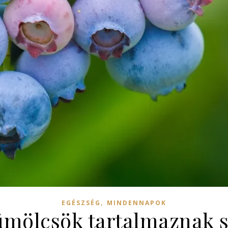
,
EGÉSZSÉG
MINDENNAPOK
ümölcsök tartalmaznak s