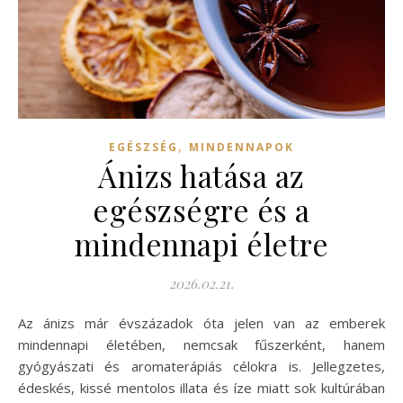
,
EGÉSZSÉG
MINDENNAPOK
Ánizs hatása az
egészségre és a
mindennapi életre
2026.02.21.
Az ánizs már évszázadok óta jelen van az emberek
mindennapi életében, nemcsak fűszerként, hanem
gyógyászati és aromaterápiás célokra is. Jellegzetes,
édeskés, kissé mentolos illata és íze miatt sok kultúrában