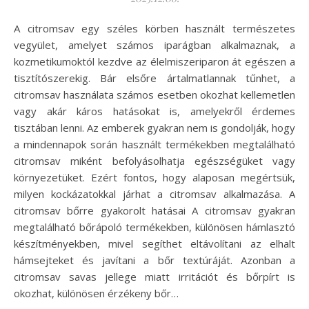
A citromsav egy széles körben használt természetes
vegyület, amelyet számos iparágban alkalmaznak, a
kozmetikumoktól kezdve az élelmiszeriparon át egészen a
tisztítószerekig. Bár elsőre ártalmatlannak tűnhet, a
citromsav használata számos esetben okozhat kellemetlen
vagy akár káros hatásokat is, amelyekről érdemes
tisztában lenni. Az emberek gyakran nem is gondolják, hogy
a mindennapok során használt termékekben megtalálható
citromsav miként befolyásolhatja egészségüket vagy
környezetüket. Ezért fontos, hogy alaposan megértsük,
milyen kockázatokkal járhat a citromsav alkalmazása. A
citromsav bőrre gyakorolt hatásai A citromsav gyakran
megtalálható bőrápoló termékekben, különösen hámlasztó
készítményekben, mivel segíthet eltávolítani az elhalt
hámsejteket és javítani a bőr textúráját. Azonban a
citromsav savas jellege miatt irritációt és bőrpírt is
okozhat, különösen érzékeny bőr…