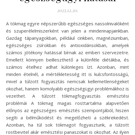
2025.12.20.
A tökmag egyre népszerűbb egészséges nassolnivalóként
és szuperélelmiszerként van jelen a mindennapjainkban.
Gazdag tápanyagokban, például cinkben, magnéziumban,
egészséges zsírokban és antioxidánsokban, amelyek
számos jótékony hatással bírnak az emberi szervezetre.
Emellett könnyen beilleszthető a különféle diétákba, és
számos ételhez adhat különleges ízt. Azonban, mint
minden ételnél, a mértékletesség itt is kulcsfontosságú,
mivel a túlzott fogyasztás nemcsak kellemetlenségeket
okozhat, hanem komolyabb egészségügyi problémákhoz is
vezethet. A túlzott tökmagfogyasztás emésztési
problémái A tökmag magas rosttartalma alapvetően
előnyös az egészséges emésztés szempontjából, hiszen
segíti a bélműködést és megelőzheti a székrekedést.
Azonban, ha túl sok tökmagot fogyasztunk, a túlzott
rostbevitel akár emésztési panaszokat is okozhat. Az ilyen