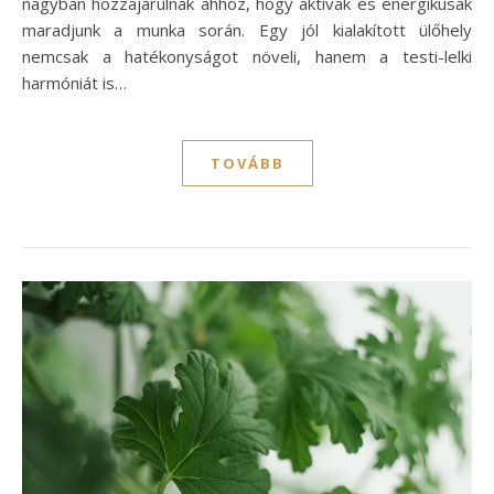
nagyban hozzájárulnak ahhoz, hogy aktívak és energikusak
maradjunk a munka során. Egy jól kialakított ülőhely
nemcsak a hatékonyságot növeli, hanem a testi-lelki
harmóniát is…
TOVÁBB