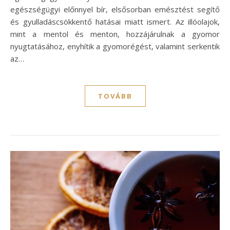
egészségügyi előnnyel bír, elsősorban emésztést segítő
és gyulladáscsökkentő hatásai miatt ismert. Az illóolajok,
mint a mentol és menton, hozzájárulnak a gyomor
nyugtatásához, enyhítik a gyomorégést, valamint serkentik
az…
TOVÁBB