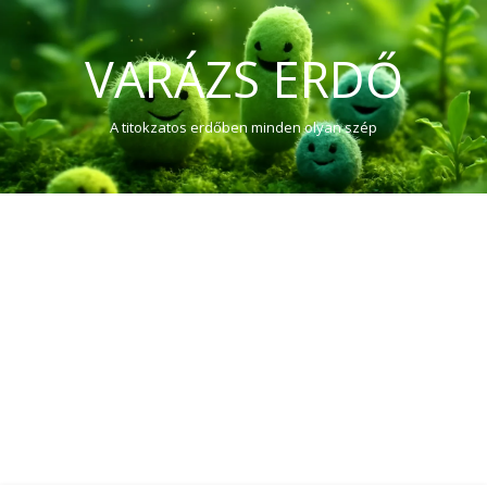
VARÁZS ERDŐ
A titokzatos erdőben minden olyan szép