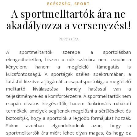
,
EGÉSZSÉG
SPORT
A sportmelltartók ára ne
akadályozza a versenyzést!
2025.11.23.
A sportmelltartók szerepe a sportolásban
elengedhetetlen, hiszen a nők számára nem csupán a
kényelem, hanem a megfelelő támogatás is
kulcsfontosságú. A sportágak széles spektrumában, a
futástól kezdve a jógán át a csapatsportokig, a megfelelő
melltartó kiválasztása komoly hatással van a
teljesítményre és a komfortérzetre. A sportmelltartók nem
csupán divatos kiegészítők, hanem funkcionális ruházati
termékek, amelyek segítenek megelőzni a sérüléseket és
biztosítják, hogy a sportolók a legjobb formájukat hozzák.
Sokan azonban elgondolkodnak azon, hogy a
sportmelltartók ára miért lehet olyan magas, és hogy ez