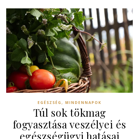
,
EGÉSZSÉG
MINDENNAPOK
Túl sok tökmag
fogyasztása veszélyei és
egészségügyi hatásai