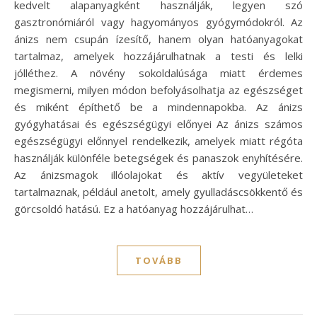
kedvelt alapanyagként használják, legyen szó
gasztronómiáról vagy hagyományos gyógymódokról. Az
ánizs nem csupán ízesítő, hanem olyan hatóanyagokat
tartalmaz, amelyek hozzájárulhatnak a testi és lelki
jólléthez. A növény sokoldalúsága miatt érdemes
megismerni, milyen módon befolyásolhatja az egészséget
és miként építhető be a mindennapokba. Az ánizs
gyógyhatásai és egészségügyi előnyei Az ánizs számos
egészségügyi előnnyel rendelkezik, amelyek miatt régóta
használják különféle betegségek és panaszok enyhítésére.
Az ánizsmagok illóolajokat és aktív vegyületeket
tartalmaznak, például anetolt, amely gyulladáscsökkentő és
görcsoldó hatású. Ez a hatóanyag hozzájárulhat…
TOVÁBB