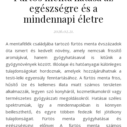
egészségre és a
mindennapi életre
2026.02.21.
A mentafélék családjába tartozó fürtös menta évszázadok
óta ismert és kedvelt növény, amely nemcsak frissítő
aromájával, hanem gyógyhatásaival is kitűnik a
gyógynövények között. Illóolajai és hatóanyagai különleges
tulajdonságokat hordoznak, amelyek hozzájárulhatnak a
testi-lelki egyensúly fenntartásához. A fürtös menta friss,
hűsítő íze és kellemes illata miatt számos területen
alkalmazzák, legyen szó konyháról, kozmetikumokról vagy
természetes gyógyászati megoldásokról. Hatásai széles
spektrumúak, így a mindennapokban is könnyen
beilleszthető, és egyre többen fedezik fel jótékony
tulajdonságait. Fürtös menta gyógyhatásai és
egészségügyi előnyei A fürtös menta számos