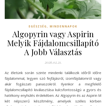
,
EGÉSZSÉG
MINDENNAPOK
Algopyrin vagy Aspirin
Melyik Fájdalomcsillapító
A Jobb Választás
2026.02.21.
Az életünk során szinte mindenki találkozik időről időre
fájdalommal, legyen szó fejfájásról, izomfájdalomról vagy
akár fogászati panaszokról. Ilyenkor a megfelelő
fájdalomcsillapító kiválasztása kulcsfontosságú a gyors és
hatékony enyhülés érdekében. Az Algopyrin és az Aspirin M
két népszerű készítmény, amelyek széles körben