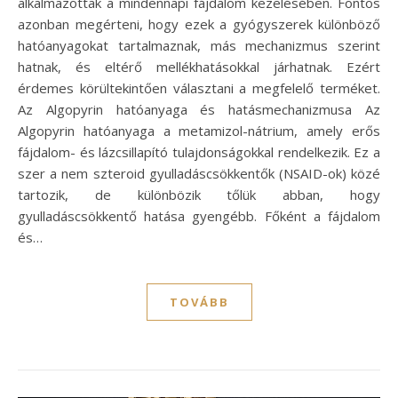
alkalmazottak a mindennapi fájdalom kezelésében. Fontos
azonban megérteni, hogy ezek a gyógyszerek különböző
hatóanyagokat tartalmaznak, más mechanizmus szerint
hatnak, és eltérő mellékhatásokkal járhatnak. Ezért
érdemes körültekintően választani a megfelelő terméket.
Az Algopyrin hatóanyaga és hatásmechanizmusa Az
Algopyrin hatóanyaga a metamizol-nátrium, amely erős
fájdalom- és lázcsillapító tulajdonságokkal rendelkezik. Ez a
szer a nem szteroid gyulladáscsökkentők (NSAID-ok) közé
tartozik, de különbözik tőlük abban, hogy
gyulladáscsökkentő hatása gyengébb. Főként a fájdalom
és…
TOVÁBB