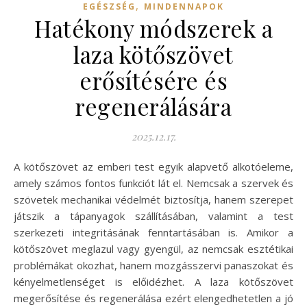
,
EGÉSZSÉG
MINDENNAPOK
Hatékony módszerek a
laza kötőszövet
erősítésére és
regenerálására
2025.12.17.
A kötőszövet az emberi test egyik alapvető alkotóeleme,
amely számos fontos funkciót lát el. Nemcsak a szervek és
szövetek mechanikai védelmét biztosítja, hanem szerepet
játszik a tápanyagok szállításában, valamint a test
szerkezeti integritásának fenntartásában is. Amikor a
kötőszövet meglazul vagy gyengül, az nemcsak esztétikai
problémákat okozhat, hanem mozgásszervi panaszokat és
kényelmetlenséget is előidézhet. A laza kötőszövet
megerősítése és regenerálása ezért elengedhetetlen a jó