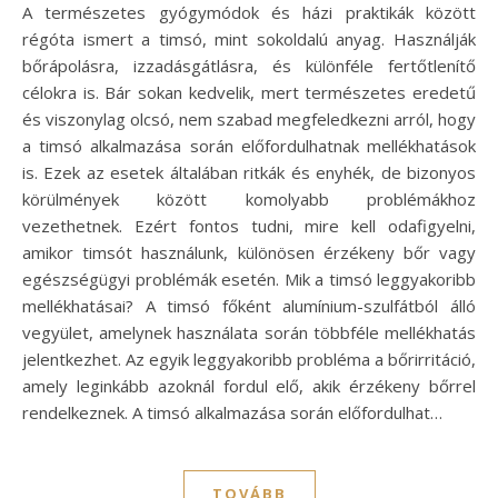
A természetes gyógymódok és házi praktikák között
régóta ismert a timsó, mint sokoldalú anyag. Használják
bőrápolásra, izzadásgátlásra, és különféle fertőtlenítő
célokra is. Bár sokan kedvelik, mert természetes eredetű
és viszonylag olcsó, nem szabad megfeledkezni arról, hogy
a timsó alkalmazása során előfordulhatnak mellékhatások
is. Ezek az esetek általában ritkák és enyhék, de bizonyos
körülmények között komolyabb problémákhoz
vezethetnek. Ezért fontos tudni, mire kell odafigyelni,
amikor timsót használunk, különösen érzékeny bőr vagy
egészségügyi problémák esetén. Mik a timsó leggyakoribb
mellékhatásai? A timsó főként alumínium-szulfátból álló
vegyület, amelynek használata során többféle mellékhatás
jelentkezhet. Az egyik leggyakoribb probléma a bőrirritáció,
amely leginkább azoknál fordul elő, akik érzékeny bőrrel
rendelkeznek. A timsó alkalmazása során előfordulhat…
TOVÁBB