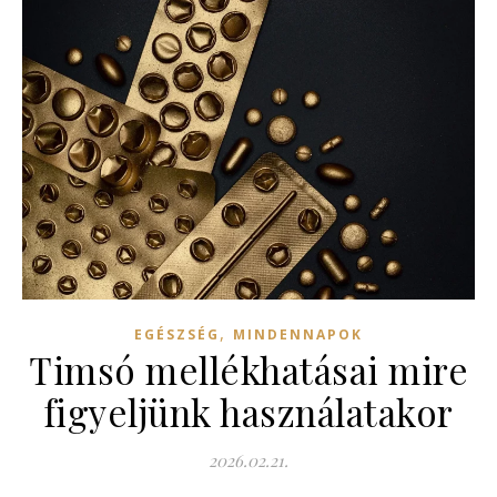
,
EGÉSZSÉG
MINDENNAPOK
Timsó mellékhatásai mire
figyeljünk használatakor
2026.02.21.