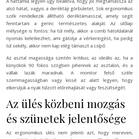
A háttámla legyen úgy beállítva, hogy jól megtámassza az
alsó hátat, vagyis a deréktáji görbületet. Sok ergonomikus
szék rendelkezik állítható deréktámasszal, amely segít
fenntartani a gerinc természetes alakját. Az ülőlap
mélysége is fontos: ha túl mély, akkor a comb hátoldalánál
nyomás keletkezhet, ami gátolja a vérkeringést, ha pedig
túl sekély, akkor nem kap elég támaszt a csípő.
Az asztal magassága szintén kritikus; az ideális az, ha a
könyökök 90 fokos szögben pihennek az asztalon, és a
vállak lazák maradnak. A monitor felső széle
szemmagasságban vagy kissé az alatt legyen, hogy
elkerüljük a nyak túlzott előrehajlását vagy feszültségét.
Az ülés közbeni mozgás
és szünetek jelentősége
Az ergonomikus ülés nem jelenti azt, hogy mereven,