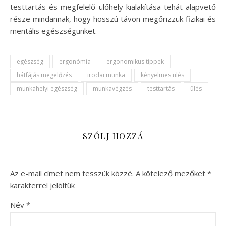
testtartás és megfelelő ülőhely kialakítása tehát alapvető
része mindannak, hogy hosszú távon megőrizzük fizikai és
mentális egészségünket.
egészség
ergonómia
ergonomikus tippek
hátfájás megelőzés
irodai munka
kényelmes ülés
munkahelyi egészség
munkavégzés
testtartás
ülés
SZÓLJ HOZZÁ
Az e-mail címet nem tesszük közzé.
A kötelező mezőket
*
karakterrel jelöltük
Név
*