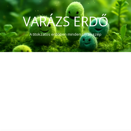
VARÁZS ERDŐ
A titokzatos erdőben minden olyan szép