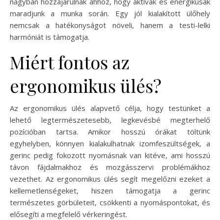
nagyban hozzájárulnak ahhoz, hogy aktívak és energikusak
maradjunk a munka során. Egy jól kialakított ülőhely
nemcsak a hatékonyságot növeli, hanem a testi-lelki
harmóniát is támogatja.
Miért fontos az
ergonomikus ülés?
Az ergonomikus ülés alapvető célja, hogy testünket a
lehető legtermészetesebb, legkevésbé megterhelő
pozícióban tartsa. Amikor hosszú órákat töltünk
egyhelyben, könnyen kialakulhatnak izomfeszültségek, a
gerinc pedig fokozott nyomásnak van kitéve, ami hosszú
távon fájdalmakhoz és mozgásszervi problémákhoz
vezethet. Az ergonomikus ülés segít megelőzni ezeket a
kellemetlenségeket, hiszen támogatja a gerinc
természetes görbületeit, csökkenti a nyomáspontokat, és
elősegíti a megfelelő vérkeringést.