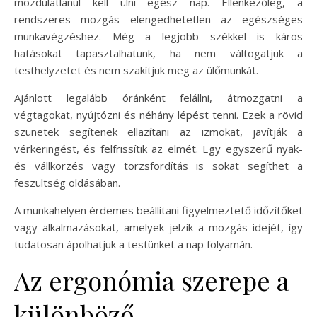
mozdulatlanul kell ülni egész nap. Ellenkezőleg, a
rendszeres mozgás elengedhetetlen az egészséges
munkavégzéshez. Még a legjobb székkel is káros
hatásokat tapasztalhatunk, ha nem váltogatjuk a
testhelyzetet és nem szakítjuk meg az ülőmunkát.
Ajánlott legalább óránként felállni, átmozgatni a
végtagokat, nyújtózni és néhány lépést tenni. Ezek a rövid
szünetek segítenek ellazítani az izmokat, javítják a
vérkeringést, és felfrissítik az elmét. Egy egyszerű nyak-
és vállkörzés vagy törzsfordítás is sokat segíthet a
feszültség oldásában.
A munkahelyen érdemes beállítani figyelmeztető időzítőket
vagy alkalmazásokat, amelyek jelzik a mozgás idejét, így
tudatosan ápolhatjuk a testünket a nap folyamán.
Az ergonómia szerepe a
különböző