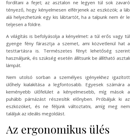
fordítani a fejet; az asztalon ne legyen túl sok zavaró
tényező, hogy kényelmesen elférjenek az eszközök; a láb
alá helyezhetünk egy kis lábtartót, ha a talpunk nem ér le
teljesen a földre.
A világítás is befolyásolja a kényelmet: a túl erős vagy túl
gyenge fény fárasztja a szemet, ami közvetlenül hat a
testtartásra is. Természetes fényt lehetőség szerint
használjunk, és szükség esetén állítsunk be állítható asztali
lámpát.
Nem utolsó sorban a személyes igényekhez igazított
ülőhely kialakítása a legfontosabb. Egyesek számára a
keményebb ülőfelület a kényelmesebb, míg mások a
puhább párnázást részesítik előnyben. Próbáljuk ki az
eszközöket, és ne féljünk változtatni, amíg meg nem
találjuk az ideális megoldást.
Az ergonomikus ülés