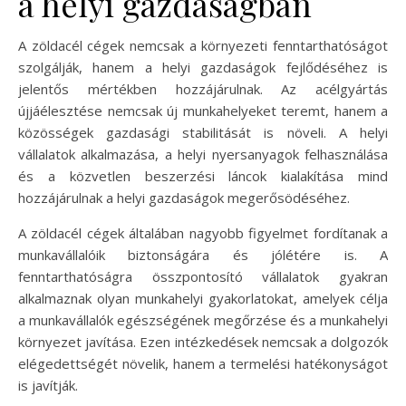
a helyi gazdaságban
A zöldacél cégek nemcsak a környezeti fenntarthatóságot
szolgálják, hanem a helyi gazdaságok fejlődéséhez is
jelentős mértékben hozzájárulnak. Az acélgyártás
újjáélesztése nemcsak új munkahelyeket teremt, hanem a
közösségek gazdasági stabilitását is növeli. A helyi
vállalatok alkalmazása, a helyi nyersanyagok felhasználása
és a közvetlen beszerzési láncok kialakítása mind
hozzájárulnak a helyi gazdaságok megerősödéséhez.
A zöldacél cégek általában nagyobb figyelmet fordítanak a
munkavállalóik biztonságára és jólétére is. A
fenntarthatóságra összpontosító vállalatok gyakran
alkalmaznak olyan munkahelyi gyakorlatokat, amelyek célja
a munkavállalók egészségének megőrzése és a munkahelyi
környezet javítása. Ezen intézkedések nemcsak a dolgozók
elégedettségét növelik, hanem a termelési hatékonyságot
is javítják.