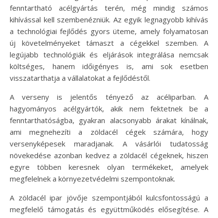
fenntartható acélgyártás terén, még mindig számos
kihívással kell szembenézniük. Az egyik legnagyobb kihívás
a technológiai fejlődés gyors üteme, amely folyamatosan
új követelményeket támaszt a cégekkel szemben. A
legújabb technológiák és eljárások integrálása nemcsak
költséges, hanem időigényes is, ami sok esetben
visszatarthatja a vállalatokat a fejlődéstől.
A verseny is jelentős tényező az acéliparban. A
hagyományos acélgyártók, akik nem fektetnek be a
fenntarthatóságba, gyakran alacsonyabb árakat kínálnak,
ami megnehezíti a zöldacél cégek számára, hogy
versenyképesek maradjanak. A vásárlói tudatosság
növekedése azonban kedvez a zöldacél cégeknek, hiszen
egyre többen keresnek olyan termékeket, amelyek
megfelelnek a környezetvédelmi szempontoknak.
A zöldacél ipar jövője szempontjából kulcsfontosságú a
megfelelő támogatás és együttműködés elősegítése. A