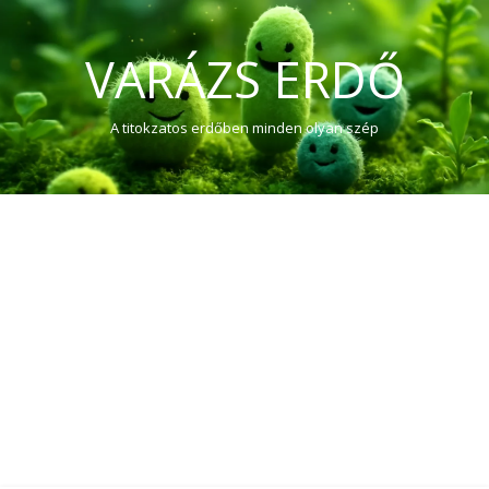
VARÁZS ERDŐ
A titokzatos erdőben minden olyan szép