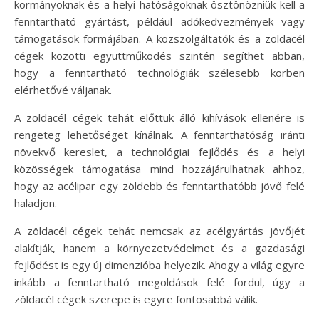
kormányoknak és a helyi hatóságoknak ösztönözniük kell a
fenntartható gyártást, például adókedvezmények vagy
támogatások formájában. A közszolgáltatók és a zöldacél
cégek közötti együttműködés szintén segíthet abban,
hogy a fenntartható technológiák szélesebb körben
elérhetővé váljanak.
A zöldacél cégek tehát előttük álló kihívások ellenére is
rengeteg lehetőséget kínálnak. A fenntarthatóság iránti
növekvő kereslet, a technológiai fejlődés és a helyi
közösségek támogatása mind hozzájárulhatnak ahhoz,
hogy az acélipar egy zöldebb és fenntarthatóbb jövő felé
haladjon.
A zöldacél cégek tehát nemcsak az acélgyártás jövőjét
alakítják, hanem a környezetvédelmet és a gazdasági
fejlődést is egy új dimenzióba helyezik. Ahogy a világ egyre
inkább a fenntartható megoldások felé fordul, úgy a
zöldacél cégek szerepe is egyre fontosabbá válik.