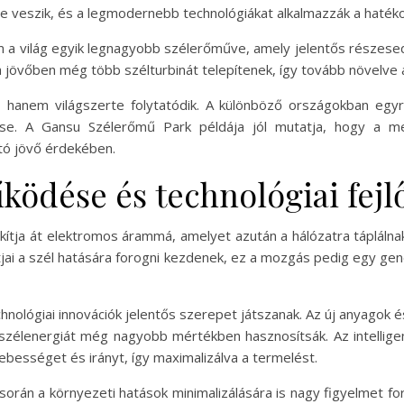
e veszik, és a legmodernebb technológiákat alkalmazzák a haté
a világ egyik legnagyobb szélerőműve, amely jelentős részesedés
a jövőben még több szélturbinát telepítenek, így tovább növelve a
 hanem világszerte folytatódik. A különböző országokban egyr
ése. A Gansu Szélerőmű Park példája jól mutatja, hogy a me
tó jövő érdekében.
ödése és technológiai fej
tja át elektromos árammá, amelyet azután a hálózatra táplálnak.
tjai a szél hatására forogni kezdenek, ez a mozgás pedig egy g
hnológiai innovációk jelentős szerepet játszanak. Az új anyagok
zélenergiát még nagyobb mértékben hasznosítsák. Az intellige
bességet és irányt, így maximalizálva a termelést.
rán a környezeti hatások minimalizálására is nagy figyelmet for