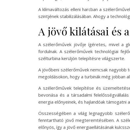
A klímaváltozás elleni harcban a szélerőműve
szintjének stabilizálásában. Ahogy a technológ
A jövő kilátásai és
A szélerőművek jövője ígéretes, mivel a g
fordulnak. A szélerőművek technológiai fej
szélturbina kerüljön telepítésre világszerte.
A jövőbeni szélerőművek nemcsak nagyobb tel
megoldásokon, hogy a turbinák még jobban alk
A szélerőművek telepítése és üzemeltetése
bevonása és a társadalmi felelősségvállalá
energia előnyeinek, és hajlandóak támogatni 
Összességében a világ legnagyobb szélerőmű
fenntartható jövő megteremtésében. A szél
előnyös, így a jövő energiaellátásának kulcssz