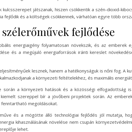
k kulcsszerepet játszanak, hiszen csökkentik a szén-dioxid-kib
ia fejlődik és a költségek csökkennek, várhatóan egyre több orszá
 a szélerőművek fejlődése
lobális energiaigény folyamatosan növekszik, és az emberek e
lődése és a megújuló energiaforrások iránti kereslet növeked
jesítményűek lesznek, hanem a hatékonyságuk is nőni fog. A k
almazkodjanak a környezeti feltételekhez, és maximális energiát 
 során a környezeti hatások és a közösségi elfogadottság is 
s kiemelt szereppel bír a jövőbeni projektek során. Az ember
a fenntartható megoldásokat.
ve és a mögötte álló technológiai fejlődés jól mutatja, hog
energia kihasználásának növelése nem csupán környezetvédelmi
ereplője lehet.