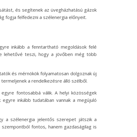
ocsátást, és segítenek az üvegházhatású gázok
g fogja felfedezni a szélenergia előnyeit.
gyre inkább a fenntartható megoldások felé
ése lehetővé teszi, hogy a jövőben még több
utatók és mérnökök folyamatosan dolgoznak új
termeljenek a rendelkezésre álló szélből.
egyre fontosabbá válik. A helyi közösségek
ek egyre inkább tudatában vannak a megújuló
y a szélenergia jelentős szerepet játszik a
 szempontból fontos, hanem gazdaságilag is