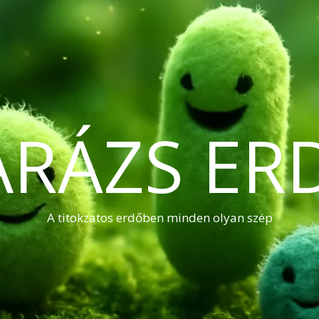
ARÁZS ER
A titokzatos erdőben minden olyan szép