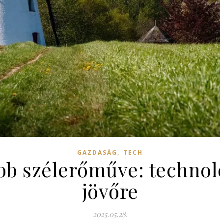
,
GAZDASÁG
TECH
bb szélerőműve: technol
jövőre
2025.05.28.