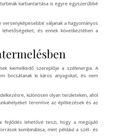
lturbinák karbantartása is egyre egyszerűbbé
yre versenyképesebbé váljanak a hagyományos
a lehetőségeket, és ennek következtében a
iatermelésben
ynek kiemelkedő szereplője a szélenergia. A
 nem bocsátanak ki káros anyagokat, és nem
ndelkezésre, különösen olyan területeken, ahol
unkahelyeket teremtve az építkezések és az
ai fejlődés lehetővé teszi, hogy a megújuló
orrások kombinálása, mint például a szél- és