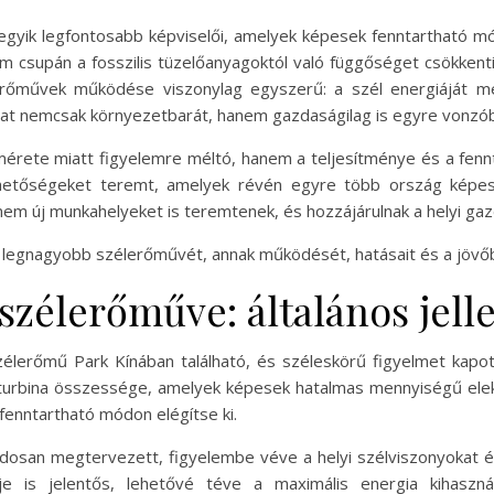
gyik legfontosabb képviselői, amelyek képesek fenntartható módo
m csupán a fosszilis tüzelőanyagoktól való függőséget csökkent
lerőművek működése viszonylag egyszerű: a szél energiáját mec
t nemcsak környezetbarát, hanem gazdaságilag is egyre vonzóbbá 
rete miatt figyelemre méltó, hanem a teljesítménye és a fenntar
hetőségeket teremt, amelyek révén egyre több ország képes 
em új munkahelyeket is teremtenek, és hozzájárulnak a helyi ga
legnagyobb szélerőművét, annak működését, hatásait és a jövőbe
 szélerőműve: általános jel
élerőmű Park Kínában található, és széleskörű figyelmet kap
élturbina összessége, amelyek képesek hatalmas mennyiségű el
fenntartható módon elégítse ki.
dosan megtervezett, figyelembe véve a helyi szélviszonyokat és 
 is jelentős, lehetővé téve a maximális energia kihaszná