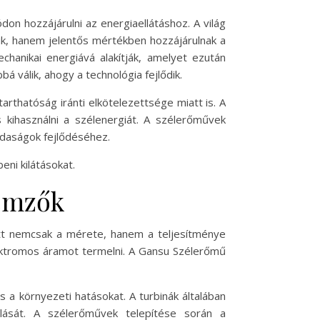
n hozzájárulni az energiaellátáshoz. A világ
ik, hanem jelentős mértékben hozzájárulnak a
hanikai energiává alakítják, amelyet ezután
válik, ahogy a technológia fejlődik.
thatóság iránti elkötelezettsége miatt is. A
kihasználni a szélenergiát. A szélerőművek
zdaságok fejlődéséhez.
ni kilátásokat.
lemzők
ott nemcsak a mérete, hanem a teljesítménye
ektromos áramot termelni. A Gansu Szélerőmű
a környezeti hatásokat. A turbinák általában
lását. A szélerőművek telepítése során a