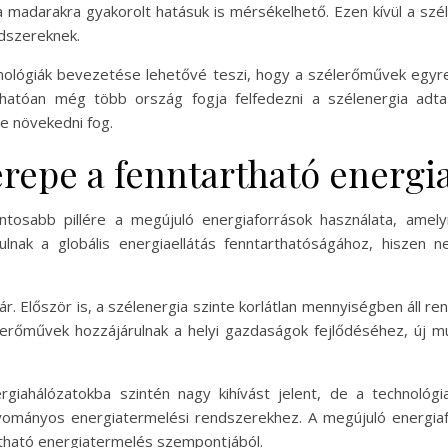
a madarakra gyakorolt hatásuk is mérsékelhető. Ezen kívül a szé
ndszereknek.
chnológiák bevezetése lehetővé teszi, hogy a szélerőművek eg
rhatóan még több ország fogja felfedezni a szélenergia adt
e növekedni fog.
repe a fenntartható energ
ntosabb pillére a megújuló energiaforrások használata, amel
lnak a globális energiaellátás fenntarthatóságához, hiszen
. Először is, a szélenergia szinte korlátlan mennyiségben áll re
erőművek hozzájárulnak a helyi gazdaságok fejlődéséhez, új m
iahálózatokba szintén nagy kihívást jelent, de a technológi
yományos energiatermelési rendszerekhez. A megújuló energiaf
rtható energiatermelés szempontjából.