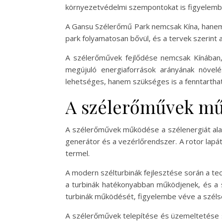
környezetvédelmi szempontokat is figyelemb
A Gansu Szélerőmű Park nemcsak Kína, hanem 
park folyamatosan bővül, és a tervek szerint 
A szélerőművek fejlődése nemcsak Kínában,
megújuló energiaforrások arányának növel
lehetséges, hanem szükséges is a fenntartha
A szélerőművek műk
A szélerőművek működése a szélenergiát alakí
generátor és a vezérlőrendszer. A rotor lapá
termel.
A modern szélturbinák fejlesztése során a tec
a turbinák hatékonyabban működjenek, és a s
turbinák működését, figyelembe véve a szélse
A szélerőművek telepítése és üzemeltetése so