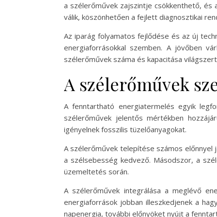
a szélerőművek zajszintje csökkenthető, és 
válik, köszönhetően a fejlett diagnosztikai re
Az iparág folyamatos fejlődése és az új te
energiaforrásokkal szemben. A jövőben vá
szélerőművek száma és kapacitása világszert
A szélerőművek sze
A fenntartható energiatermelés egyik legfo
szélerőművek jelentős mértékben hozzájáru
igényelnek fosszilis tüzelőanyagokat.
A szélerőművek telepítése számos előnnyel jár
a szélsebesség kedvező. Másodszor, a szél
üzemeltetés során.
A szélerőművek integrálása a meglévő energ
energiaforrások jobban illeszkedjenek a hag
napenergia, további előnyöket nyújt a fennta