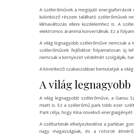
A szélerőművek a megújuló energiaforrások e
különböző részein található szélerőművek ne
klímaváltozás elleni küzdelemhez is. A szé
elektromos árammá konvertálnak. Ez a folyama
A világ legnagyobb szélerőműve nemcsak a mé
szélerőművek fejlődése folyamatosan új le
nemcsak a környezet védelmét szolgálják, han
A következő szakaszokban bemutatjuk a világ 
A világ legnagyobb
A világ legnagyobb szélerőműve, a Gansu Sz
miatt is. Ez a szélerőmű park több ezer sz
Park célja, hogy Kína növekvő energiaigényét 
A szélturbinák elhelyezkedése a parkban gon
nagy magasságúak, és a rotorok átmérője