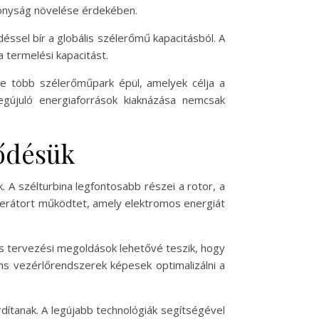
konyság növelése érdekében.
sel bír a globális szélerőmű kapacitásból. A
 termelési kapacitást.
e több szélerőműpark épül, amelyek célja a
gújuló energiaforrások kiaknázása nemcsak
lődésük
 A szélturbina legfontosabb részei a rotor, a
enerátort működtet, amely elektromos energiát
 és tervezési megoldások lehetővé teszik, hogy
ns vezérlőrendszerek képesek optimalizálni a
dítanak. A legújabb technológiák segítségével