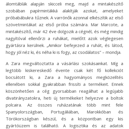
álomtáblák alapján skicceli meg, majd a mintakészítő
szobában papírmintákká alakítják azokat, amelyeket
próbabábukra tűznek. A varrónők azonnal elkészítik az első
szövetmintákat az első próba számára. Mar Marcote, a
mintakészítő, már 42 éve dolgozik a cégnél, és még mindig
nagyítóval ellenőrzi a ruhákat, mielőtt azok véglegesen
gyártásra kerülnek. „Amikor befejezed a ruhát, és látod,
hogy jól néz ki, és néha ki is fogy, az csodálatos” – mondja.
A Zara megváltoztatta a vásárlási szokásainkat. Míg a
legtöbb kiskereskedő évente csak két fő kollekciót
bocsátott ki, a Zara a hagyományos megközelítés
ellenében sokkal gyakrabban frissíti a termékeit. Ennek
köszönhetően a cég gyorsabban reagálhat a legújabb
divatirányzatokra, heti új termékeket helyezve a boltok
polcaira. Az összes ruházatának több mint fele
Spanyolországban, Portugáliában, Marokkóban és
Törökországban készül, és a központban egy kis
gyártóüzem is található. A logisztika és az adatok