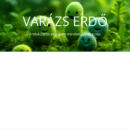
VARÁZS ERDŐ
A titokzatos erdőben minden olyan szép