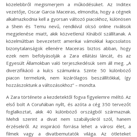
közelebbről megismerjem a működésüket. Az Inditex
vezetője, Oscar Garcia Maceiras, elmondta, hogy a cégnek
alkalmazkodnia kell a gyorsan változó piacokhoz, különösen
a Shein és Temu nevű, rendkívül olcsó online riválisok
megjelenése miatt, akik közvetlenül Kínából szállítanak. A
közelmúltban bevezetett amerikai vámokkal kapcsolatos
bizonytalanságok ellenére Maceiras biztos abban, hogy
ezek nem befolyásolják a Zara ellátási láncát, és az
Egyesült Államokban való terjeszkedésük sem áll meg. „A
diverzifikáció a kulcs számunkra. Szinte 50 különböző
piacon termelünk, nem kizárólagos beszállítókkal, így
hozzászoktunk a változásokhoz” – mondta.
A Zara története a kezdetektől fogva figyelemre méltó. Az
első bolt A Coruñában nyílt, és azóta a cég 350 tervezőt
foglalkoztat, akik 40 különböző országból származnak.
Mehdi szerint a divat nem szabályokról szól, hanem
érzésekről. Az inspiráció forrása lehet a városi élet, a
filmek vagy a divatbemutatók világa. Az ötleteket