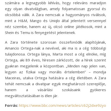
számára a legnagyobb kihívás, hogy releváns maradjon
egy olyan divatvilágban, amely folyamatosan gyorsul és
olcsóbbá válik. A Zara nemcsak a hagyományos riválisok,
mint a H&M, Mango és Uniqlo által jelentett versennyel
néz szembe, hanem az új, olcsó online játékosok, mint a
Shein és Temu is fenyegetést jelentenek.
A Zara története szorosan összefonódik alapítójának,
Amancio Ortega-nak a nevével, aki ma is a cég többségi
tulajdonosa. Ortega lánya, Marta most a cég elnöke, míg
Ortega, aki 89 éves, híresen zárkózott, de a hírek szerint
gyakran megjelenik a központban. „Minden nap jelen van,
legyen az fizikai vagy morális értelemben” – mondja
Maceiras, utalva Ortega hatására a cég életében. A Zara
tehát nemcsak a divatipar egyik meghatározó szereplője,
hanem a vásárlási szokásaink gyökeres
megváltoztatásában is élen jár.
Forrás:
https://www.bbc.com/news/articles/c62j2dxe9zyo