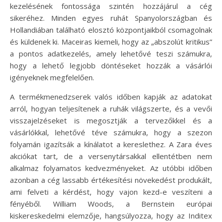
kezelésének fontossága szintén hozzájárul a cég
sikeréhez. Minden egyes ruhát Spanyolországban és
Hollandiában található elosztó központjaikból csomagolnak
és küldenek ki. Maceiras kiemeli, hogy az „abszolút kritikus”
a pontos adatkezelés, amely lehetővé teszi számukra,
hogy a lehető legjobb döntéseket hozzák a vásárlói
igényeknek megfelelően.
A termékmenedzserek valós időben kapják az adatokat
arról, hogyan teljesítenek a ruhák világszerte, és a vevői
visszajelzéseket is megosztják a tervezőkkel és a
vásárlókkal, lehetővé téve számukra, hogy a szezon
folyamán igazítsák a kínálatot a kereslethez. A Zara éves
akciókat tart, de a versenytársakkal ellentétben nem
alkalmaz folyamatos kedvezményeket. Az utóbbi időben
azonban a cég lassabb értékesítési növekedést produkált,
ami felveti a kérdést, hogy vajon kezd-e veszíteni a
fényéből. William Woods, a Bernstein európai
kiskereskedelmi elemzője, hangsúlyozza, hogy az Inditex