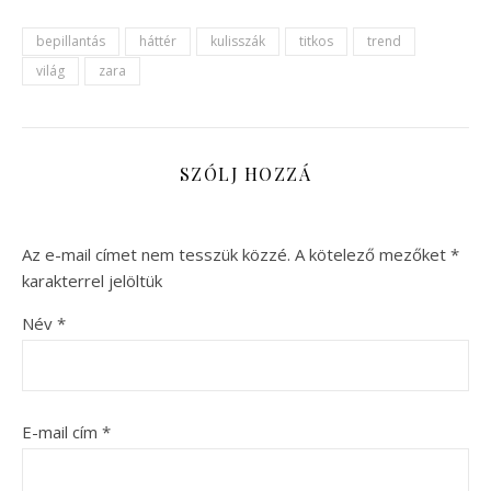
bepillantás
háttér
kulisszák
titkos
trend
világ
zara
SZÓLJ HOZZÁ
Az e-mail címet nem tesszük közzé.
A kötelező mezőket
*
karakterrel jelöltük
Név
*
E-mail cím
*