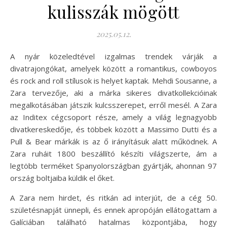
kulisszák mögött
2025.05.12.
A nyár közeledtével izgalmas trendek várják a
divatrajongókat, amelyek között a romantikus, cowboyos
és rock and roll stílusok is helyet kaptak. Mehdi Sousanne, a
Zara tervezője, aki a márka sikeres divatkollekcióinak
megalkotásában játszik kulcsszerepet, erről mesél. A Zara
az Inditex cégcsoport része, amely a világ legnagyobb
divatkereskedője, és többek között a Massimo Dutti és a
Pull & Bear márkák is az ő irányításuk alatt működnek. A
Zara ruháit 1800 beszállító készíti világszerte, ám a
legtöbb terméket Spanyolországban gyártják, ahonnan 97
ország boltjaiba küldik el őket.
A Zara nem hirdet, és ritkán ad interjút, de a cég 50.
születésnapját ünnepli, és ennek apropóján ellátogattam a
Galíciában található hatalmas központjába, hogy