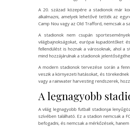
A 20. század közepére a stadionok már kom
alkalmazni, amelyek lehetővé tették az egyr
Camp Nou vagy az Old Trafford, nemcsak a saj
A stadionok nem csupán sportesemények h
világbajnokságokat, európai kupadöntőket é
fellendülést is hoznak a városoknak, ahol a 
mind hozzájárulnak a stadionok jelentőségéhe
A modern stadionok tervezése során a fennt
veszik a környezeti hatásokat, és törekednek 
vagy a rainwater harvesting rendszerek, hoz
A legnagyobb stadi
A világ legnagyobb futball stadionjai lenyűg
szívében található. Ez a stadion nemcsak a F
befogadni, és nemcsak a mérkőzések, hanem k