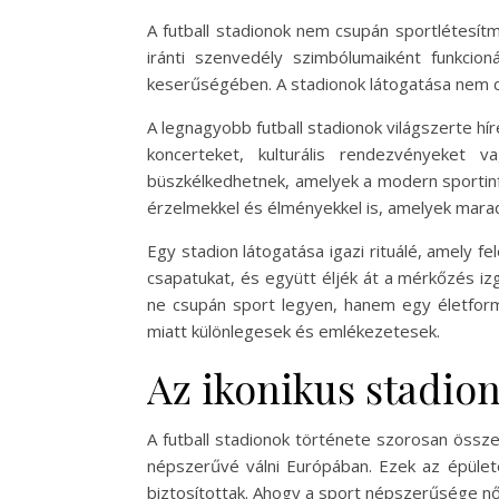
A futball stadionok nem csupán sportlétesít
iránti szenvedély szimbólumaiként funkcio
keserűségében. A stadionok látogatása nem c
A legnagyobb futball stadionok világszerte h
koncerteket, kulturális rendezvényeket v
büszkélkedhetnek, amelyek a modern sportinfr
érzelmekkel és élményekkel is, amelyek mara
Egy stadion látogatása igazi rituálé, amely 
csapatukat, és együtt éljék át a mérkőzés izg
ne csupán sport legyen, hanem egy életforma
miatt különlegesek és emlékezetesek.
Az ikonikus stadio
A futball stadionok története szorosan össze
népszerűvé válni Európában. Ezek az épület
biztosítottak. Ahogy a sport népszerűsége nő