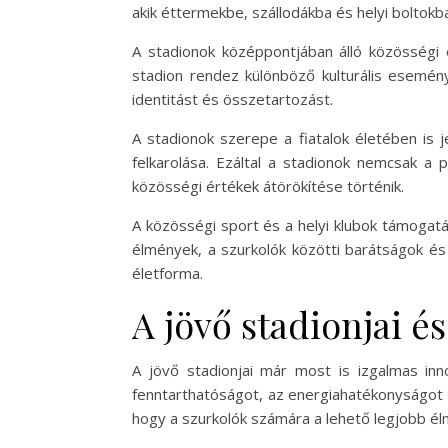
akik éttermekbe, szállodákba és helyi boltokb
A stadionok középpontjában álló közösségi 
stadion rendez különböző kulturális esemény
identitást és összetartozást.
A stadionok szerepe a fiatalok életében is j
felkarolása. Ezáltal a stadionok nemcsak a p
közösségi értékek átörökítése történik.
A közösségi sport és a helyi klubok támogatá
élmények, a szurkolók közötti barátságok és
életforma.
A jövő stadionjai é
A jövő stadionjai már most is izgalmas inn
fenntarthatóságot, az energiahatékonyságot é
hogy a szurkolók számára a lehető legjobb él