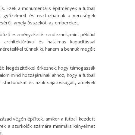
is. Ezek a monumentális építmények a futball
aik győzelmeit és osztozhatnak a vereségek
séről, amely összeköti az embereket.
önböző eseményeket is rendeznek, mint például
 architektúrával és hatalmas kapacitással
 méreteikkel tűnnek ki, hanem a bennük megélt
gyéb kiegészítőkkel érkeznek, hogy támogassák
galom mind hozzájárulnak ahhoz, hogy a futball
l stadionokat és azok sajátosságait, amelyek
zázad végén épültek, amikor a futball kezdett
yek a szurkolók számára minimális kényelmet
t.