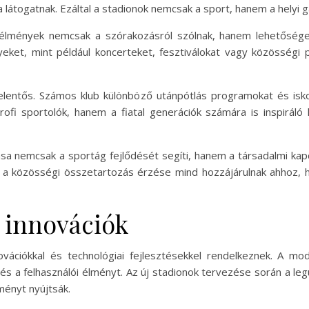
a látogatnak. Ezáltal a stadionok nemcsak a sport, hanem a helyi 
élmények nemcsak a szórakozásról szólnak, hanem lehetőséget
eket, mint például koncerteket, fesztiválokat vagy közösségi 
elentős. Számos klub különböző utánpótlás programokat és iskol
rofi sportolók, hanem a fiatal generációk számára is inspiráló 
sa nemcsak a sportág fejlődését segíti, hanem a társadalmi kap
 a közösségi összetartozás érzése mind hozzájárulnak ahhoz, 
s innovációk
ovációkkal és technológiai fejlesztésekkel rendelkeznek. A m
s a felhasználói élményt. Az új stadionok tervezése során a leg
ményt nyújtsák.