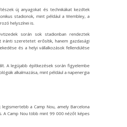
tészek új anyagokat és technikákat kezdtek
konikus stadionok, mint például a Wembley, a
ozó helyszínei is.
évtizedek során sok stadionban rendeztek
iránti szeretetet erősítik, hanem gazdasági
ekedése és a helyi vállalkozások fellendülése
lt. A legújabb építkezések során figyelembe
ológiák alkalmazása, mint például a napenergia
gyik legismertebb a Camp Nou, amely Barcelona
a is. A Camp Nou több mint 99 000 nézőt képes