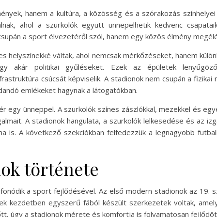
mények, hanem a kultúra, a közösség és a szórakozás színhelyei 
nálnak, ahol a szurkolók együtt ünnepelhetik kedvenc csapat
supán a sport élvezetéről szól, hanem egy közös élmény megélé
íres helyszínekké váltak, ahol nemcsak mérkőzéseket, hanem kül
agy akár politikai gyűléseket. Ezek az épületek lenyűgöző
astruktúra csúcsát képviselik. A stadionok nem csupán a fizikai
dandó emlékeket hagynak a látogatókban.
felér egy ünneppel. A szurkolók színes zászlókkal, mezekkel és e
almait. A stadionok hangulata, a szurkolók lelkesedése és az iz
 is. A következő szekciókban felfedezzük a legnagyobb futbal
nok története
fonódik a sport fejlődésével. Az első modern stadionok az 19. s
ek kezdetben egyszerű fából készült szerkezetek voltak, amel
tt, úgy a stadionok mérete és komfortja is folyamatosan fejlődöt