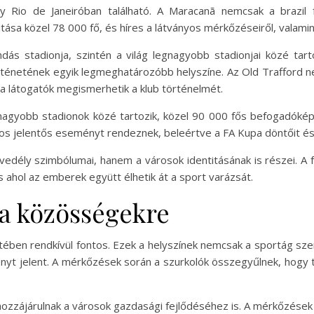
y Rio de Janeiróban található. A Maracanã nemcsak a brazil f
itása közel 78 000 fő, és híres a látványos mérkőzéseiről, valam
ás stadionja, szintén a világ legnagyobb stadionjai közé tar
 történetének egyik legmeghatározóbb helyszíne. Az Old Traffor
l a látogatók megismerhetik a klub történelmét.
nagyobb stadionok közé tartozik, közel 90 000 fős befogadóké
mos jelentős eseményt rendeznek, beleértve a FA Kupa döntőit és
vedély szimbólumai, hanem a városok identitásának is részei. A
 ahol az emberek együtt élhetik át a sport varázsát.
 a közösségekre
tében rendkívül fontos. Ezek a helyszínek nemcsak a sportág szer
ényt jelent. A mérkőzések során a szurkolók összegyűlnek, hogy 
ozzájárulnak a városok gazdasági fejlődéséhez is. A mérkőzések