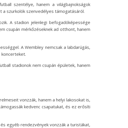
utball szentélye, hanem a világbajnokságok
int a szurkolók szenvedélyes támogatásáról.
tozik. A stadion jelenlegi befogadóképessége
d nem csupán mérkőzéseknek ad otthont, hanem
pességgel. A Wembley nemcsak a labdarúgás,
 koncerteket.
 futball stadionok nem csupán épületek, hanem
elmeseit vonzzák, hanem a helyi lakosokat is,
támogassák kedvenc csapatukat, és ez erősíti
 és egyéb rendezvények vonzzák a turistákat,