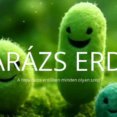
ARÁZS ER
A titokzatos erdőben minden olyan szép