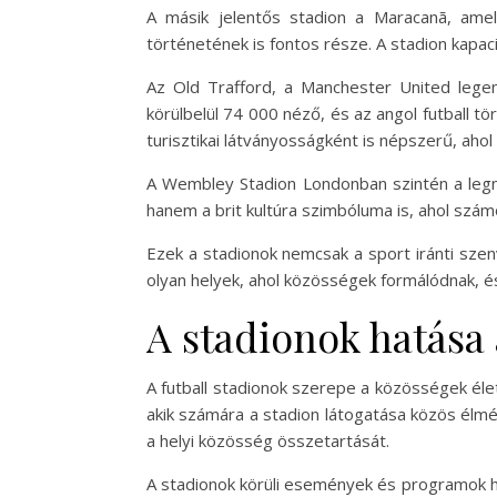
A másik jelentős stadion a Maracanã, amel
történetének is fontos része. A stadion kapac
Az Old Trafford, a Manchester United legend
körülbelül 74 000 néző, és az angol futball
turisztikai látványosságként is népszerű, aho
A Wembley Stadion Londonban szintén a leg
hanem a brit kultúra szimbóluma is, ahol szá
Ezek a stadionok nemcsak a sport iránti szen
olyan helyek, ahol közösségek formálódnak, és
A stadionok hatása
A futball stadionok szerepe a közösségek éle
akik számára a stadion látogatása közös élm
a helyi közösség összetartását.
A stadionok körüli események és programok h