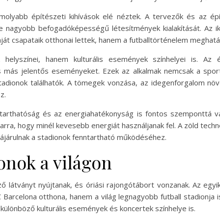
olyabb építészeti kihívások elé néztek. A tervezők és az épí
e nagyobb befogadóképességű létesítmények kialakítását. Az i
át csapataik otthonai lettek, hanem a futballtörténelem meghatár
elyszínei, hanem kulturális események színhelyei is. Az 
s más jelentős eseményeket. Ezek az alkalmak nemcsak a sport 
stadionok találhatók. A tömegek vonzása, az idegenforgalom növ
z.
arthatóság és az energiahatékonyság is fontos szemponttá vá
arra, hogy minél kevesebb energiát használjanak fel. A zöld techn
zájárulnak a stadionok fenntartható működéséhez.
onok a világon
öző látványt nyújtanak, és óriási rajongótábort vonzanak. Az e
C Barcelona otthona, hanem a világ legnagyobb futball stadionj
ülönböző kulturális események és koncertek színhelye is.