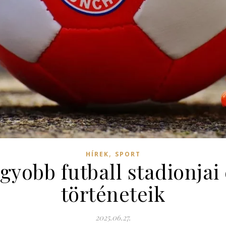
,
HÍREK
SPORT
agyobb futball stadionjai
történeteik
2025.06.27.