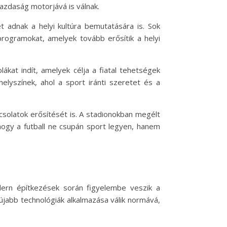
gazdaság motorjává is válnak.
 adnak a helyi kultúra bemutatására is. Sok
programokat, amelyek tovább erősítik a helyi
ákat indít, amelyek célja a fiatal tehetségek
helyszínek, ahol a sport iránti szeretet és a
csolatok erősítését is. A stadionokban megélt
hogy a futball ne csupán sport legyen, hanem
odern építkezések során figyelembe veszik a
újabb technológiák alkalmazása válik normává,