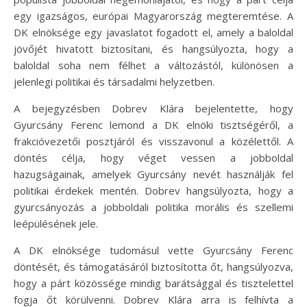
egy igazságos, európai Magyarország megteremtése. A
DK elnöksége egy javaslatot fogadott el, amely a baloldal
jövőjét hivatott biztosítani, és hangsúlyozta, hogy a
baloldal soha nem félhet a változástól, különösen a
jelenlegi politikai és társadalmi helyzetben.
A bejegyzésben Dobrev Klára bejelentette, hogy
Gyurcsány Ferenc lemond a DK elnöki tisztségéről, a
frakcióvezetői posztjáról és visszavonul a közélettől. A
döntés célja, hogy véget vessen a jobboldal
hazugságainak, amelyek Gyurcsány nevét használják fel
politikai érdekek mentén. Dobrev hangsúlyozta, hogy a
gyurcsányozás a jobboldali politika morális és szellemi
leépülésének jele.
A DK elnöksége tudomásul vette Gyurcsány Ferenc
döntését, és támogatásáról biztosította őt, hangsúlyozva,
hogy a párt közössége mindig barátsággal és tisztelettel
fogja őt körülvenni. Dobrev Klára arra is felhívta a