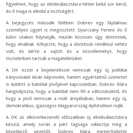
figyelmet, hogy az elnökválasztásra héten belül sor kerül,
és ő maga is elindul a tisztségért.
A bejegyzés második felében Dobrev egy fájdalmas
személyes ügyet is megosztott: Gyurcsány Ferenc és ő
külön utakon folytatják, miután közösen úgy döntöttek,
hogy elválnak. Kifejezte, hogy a döntésük rendkívül nehéz
volt, és kérte a sajtót és a közvéleményt, hogy
tiszteletben tartsák a magánéletüket.
A DK ezzel a bejelentéssel nemcsak egy új politikai
irányvonalat kíván képviselni, hanem egyértelmű üzenetet
is küldött a baloldal jövőjével kapcsolatban. Dobrev Klára
hangsúlyozta, hogy a baloldal nem fél a változásoktól, és
hogy a jövő nemcsak a múlt árnyékában, hanem egy új,
demokratikus, igazságos Magyarország építésében rejlik.
A DK az elkövetkezendő időszakban új elnökválasztásra
készül, amely során a párt tagsága választja meg a
következő vezetőt. Dobrev Klára megerősítette