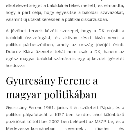
elkötelezettségét a baloldali értékek mellett, és elmondta,
hogy a párt célja, hogy egyesítse a baloldali szavazókat,
valamint új utakat keressen a politikai diskurzusban.
A jövőbeli terveik között szerepel, hogy a DK erősíti a
baloldali összefogást, és aktívan részt kíván venni a
politikai párbeszédben, amely az ország jövőjét érinti.
Dobrev Klára üzenete tehát nem csak a DK, hanem az
egész magyar baloldal számára is egy új kezdet ígéretét
hordozza.
Gyurcsány Ferenc a
magyar politikában
Gyurcsány Ferenc 1961. június 4-én született Pápán, és a
politikai pályafutását a KISZ-ben kezdte, ahol különböző
pozíciókat töltött be. 2002-ben belépett az MSZP-be, és a
Medgyessy-kormányban gyermek-, ifjúsági és