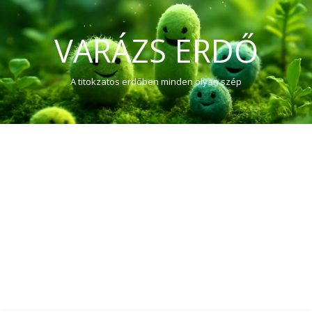
VARÁZS ERDŐ
A titokzatos erdőben minden olyan szép