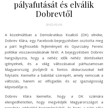
pályafutását és elválik
Dobrevtől
2025.05.01.
A közelmúltban a Demokratikus Koalíció (DK) elnöke,
Dobrev Klára, egy Facebook-bejegyzésben osztotta meg
a párt legfrissebb fejleményeit és Gyurcsány Ferenc
politikai visszavonulásának hírét. A bejegyzésben Dobrev
hangsúlyozta, hogy a nehéz idők nehéz döntéseket
igényelnek, és a világ változásaival párhuzamosan
Magyarország jövőjéről is fontos diskurzusokat kell
folytatni. Kiemelte a baloldal szerepét, amely nemcsak a
változás, hanem az elfogadás és az igazságosság
képviselője is.
Dobrev Klára kiemelte, hogy a DK számára
elengedhetetlen, hogy megvédjék Magyarországot a
populista jobboldal hegemóniájától, és hogy a párt célja