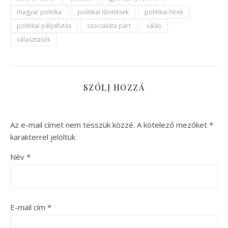
magyar politika
politikai döntések
politikai hírek
politikai pályafutás
szocialista párt
válás
választások
SZÓLJ HOZZÁ
Az e-mail címet nem tesszük közzé.
A kötelező mezőket
*
karakterrel jelöltük
Név
*
E-mail cím
*