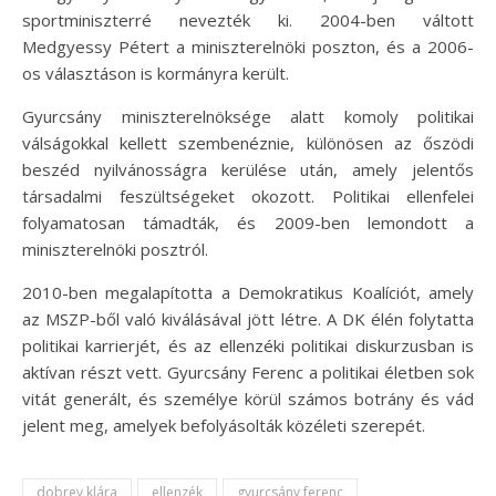
sportminiszterré nevezték ki. 2004-ben váltott
Medgyessy Pétert a miniszterelnöki poszton, és a 2006-
os választáson is kormányra került.
Gyurcsány miniszterelnöksége alatt komoly politikai
válságokkal kellett szembenéznie, különösen az őszödi
beszéd nyilvánosságra kerülése után, amely jelentős
társadalmi feszültségeket okozott. Politikai ellenfelei
folyamatosan támadták, és 2009-ben lemondott a
miniszterelnöki posztról.
2010-ben megalapította a Demokratikus Koalíciót, amely
az MSZP-ből való kiválásával jött létre. A DK élén folytatta
politikai karrierjét, és az ellenzéki politikai diskurzusban is
aktívan részt vett. Gyurcsány Ferenc a politikai életben sok
vitát generált, és személye körül számos botrány és vád
jelent meg, amelyek befolyásolták közéleti szerepét.
dobrev klára
ellenzék
gyurcsány ferenc