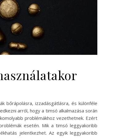
használatakor
k bőrápolásra, izzadásgátlásra, és különféle
edkezni arról, hogy a timsó alkalmazása során
tt komolyabb problémákhoz vezethetnek. Ezért
 problémák esetén. Mik a timsó leggyakoribb
lékhatás jelentkezhet. Az egyik leggyakoribb