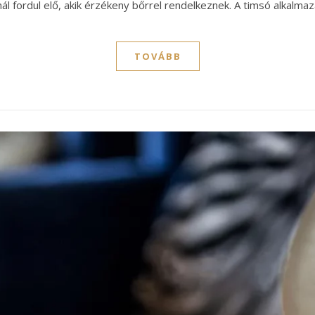
nál fordul elő, akik érzékeny bőrrel rendelkeznek. A timsó alkalma
TOVÁBB