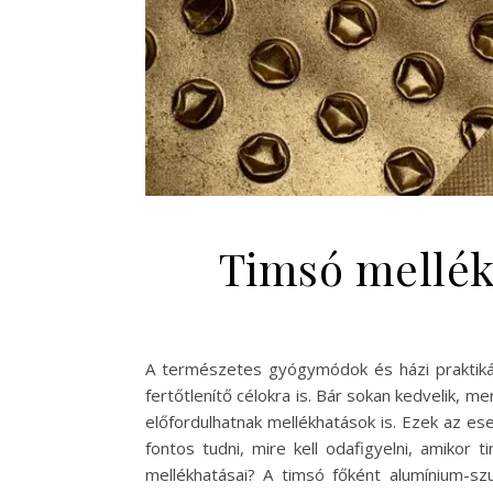
Timsó mellék
A természetes gyógymódok és házi praktikák 
fertőtlenítő célokra is. Bár sokan kedvelik,
előfordulhatnak mellékhatások is. Ezek az e
fontos tudni, mire kell odafigyelni, amiko
mellékhatásai? A timsó főként alumínium-szu