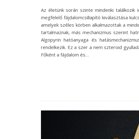
Az életünk során szinte mindenki találkozik 
megfelelő fájdalomcsillapító kiválasztása ku
amelyek széles körben alkalmazottak a mind
tartalmaznak, más mechanizmus szerint hatna
Algopyrin hatóanyaga és hatásmechanizmusa
rendelkezik. Ez a szer a nem szteroid gyulla
Főként a fájdalom és…