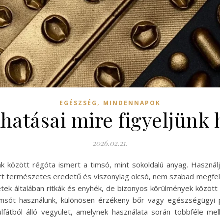
,
EGÉSZSÉG
MINDENNAPOK
hatásai mire figyeljünk 
2026.02.21.
között régóta ismert a timsó, mint sokoldalú anyag. Használjá
 mert természetes eredetű és viszonylag olcsó, nem szabad megfel
setek általában ritkák és enyhék, de bizonyos körülmények közö
r timsót használunk, különösen érzékeny bőr vagy egészségügyi
lfátból álló vegyület, amelynek használata során többféle mel