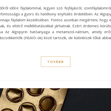
időről időre fájdalommal, legyen szó fejfájásról, izomfájdalomró
lcsfontosságú a gyors és hatékony enyhülés érdekében. Az Algop
ennapi fájdalom kezelésében. Fontos azonban megérteni, hogy
k, és eltérő mellékhatásokkal járhatnak. Ezért érdemes körült
 Az Algopyrin hatóanyaga a metamizol-nátrium, amely erős f
dáscsökkentők (NSAID-ok) közé tartozik, de különbözik tőlük ab
TOVÁBB