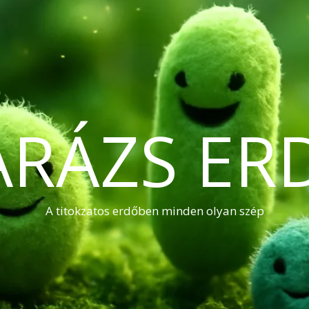
ARÁZS ER
A titokzatos erdőben minden olyan szép