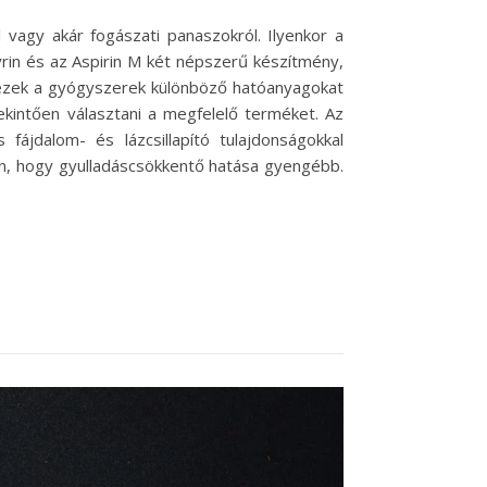
l vagy akár fogászati panaszokról. Ilyenkor a
yrin és az Aspirin M két népszerű készítmény,
 ezek a gyógyszerek különböző hatóanyagokat
ekintően választani a megfelelő terméket. Az
ájdalom- és lázcsillapító tulajdonságokkal
ban, hogy gyulladáscsökkentő hatása gyengébb.