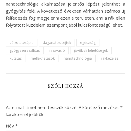
nanotechnológia alkalmazása jelentős lépést jelenthet a
gyógyítás felé. A következő években várhatóan számos új
felfedezés fog megjelenni ezen a területen, ami a rák ellen
folytatott küzdelem szempontjából kulcsfontosságú lehet.
célzott terápia
daganatos sejtek
egészség
gyógyszerszállítás
innováció
jövőbeli lehetőségek
kutatás
mellékhatások
nanotechnológia
rákkezelés
SZÓLJ HOZZÁ
Az e-mail címet nem tesszük közzé.
A kötelező mezőket
*
karakterrel jelöltük
Név
*