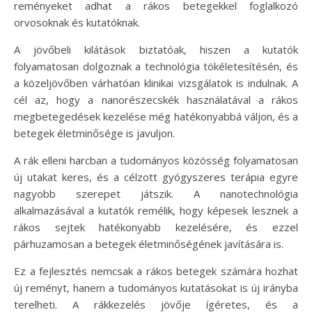
reményeket adhat a rákos betegekkel foglalkozó
orvosoknak és kutatóknak.
A jövőbeli kilátások biztatóak, hiszen a kutatók
folyamatosan dolgoznak a technológia tökéletesítésén, és
a közeljövőben várhatóan klinikai vizsgálatok is indulnak. A
cél az, hogy a nanorészecskék használatával a rákos
megbetegedések kezelése még hatékonyabbá váljon, és a
betegek életminősége is javuljon.
A rák elleni harcban a tudományos közösség folyamatosan
új utakat keres, és a célzott gyógyszeres terápia egyre
nagyobb szerepet játszik. A nanotechnológia
alkalmazásával a kutatók remélik, hogy képesek lesznek a
rákos sejtek hatékonyabb kezelésére, és ezzel
párhuzamosan a betegek életminőségének javítására is.
Ez a fejlesztés nemcsak a rákos betegek számára hozhat
új reményt, hanem a tudományos kutatásokat is új irányba
terelheti. A rákkezelés jövője ígéretes, és a