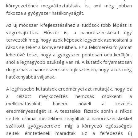
környezetének megváltoztatására is, ami még jobban
fokozza a gyógyszer hatékonyságát.
Az új módszer kifejlesztéséhez a tudósok több lépést is
végrehajtottak. Először is, a nanorészecskéket úgy
tervezték meg, hogy azok képesek legyenek azonosítani a
rákos sejteket a környezetükben. Ez a felismerési folyamat
lehetővé teszi, hogy a gyógyszer pontosan oda kerüljön,
ahol a legnagyobb szükség van rá. A kutatók folyamatosan
dolgoznak a nanorészecskék fejlesztésén, hogy azok még
hatékonyabbá váljanak.
A legfrissebb kutatások eredményei azt mutatják, hogy ez
a célzott megközelítés nemcsak csökkenti a
mellékhatásokat, hanem növeli a kezelés
eredményességét is. A tesztelési fázisok során a rákos
sejtek drámai mértékben reagáltak a nanorészecskékkel
szállított gyógyszerekre, míg a környező egészséges
sejtek érintetlenek maradtak. Ez a felfedezés új