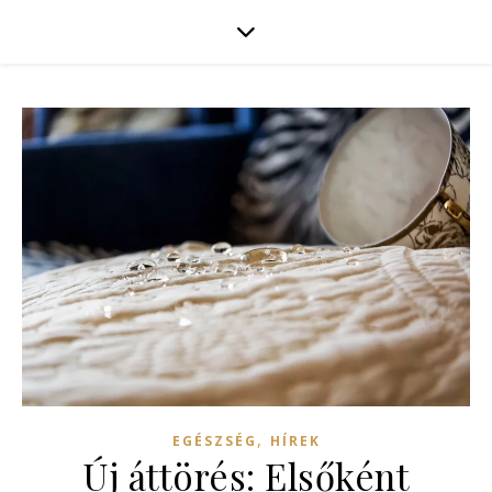
,
EGÉSZSÉG
HÍREK
Új áttörés: Elsőként