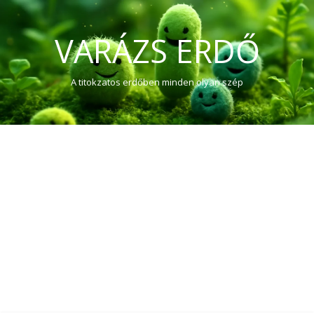
VARÁZS ERDŐ
A titokzatos erdőben minden olyan szép