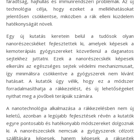
fáradtság, hajhullás és immunrendszeri problémák. Az új
technológia célja, hogy ezeket a mellékhatásokat
jelentősen csökkentse, miközben a rák elleni küzdelem
hatékonyságát növeli.
Egy új kutatás keretein belül a tudósok olyan
nanorészecskéket fejlesztettek ki, amelyek képesek a
kemoterápiás gyógyszereket közvetlenül a daganatos
sejtekhez juttatni. Ezek a nanorészecskék képesek
elkerülni az egészséges sejtek védelmi mechanizmusait,
így minimálisra csökkentve a gyógyszerek nem kívánt
hatásait. A kutatók úgy vélik, hogy ez a módszer
forradalmasíthatja a rákkezelést, és új lehetőségeket
nyithat meg a jövőbeli terápiák számára.
A nanotechnológia alkalmazása a rákkezelésben nem új
keletű, azonban a legújabb fejlesztések révén a kutatók
egyre pontosabb és hatékonyabb módszereket dolgoznak
ki. A nanorészecskék nemcsak a gyógyszerek célzott
szállítására képesek, hanem képesek a ráksejtek