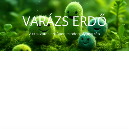
VARÁZS ERDŐ
A titokzatos erdőben minden olyan szép