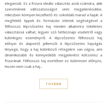
eleganciát. Ez a frizura ideális választás azok számára, akik
szeretnének változatosságot vinni megjelenésükbe,
miközben könnyen kezelhető és sokoldalú marad a hajuk. A
megfelelő tippek és formázási ötletek segítségével a
félhosszú lépcsőzetes haj minden alkalomra tökéletes
választássá válhat, legyen szó hétköznapi viseletről vagy
különleges eseményről. A lépcsőzetes félhosszú haj
előnyei és alapvető jellemzői A lépcsőzetes hajvágás
lényege, hogy a haj különböző rétegekre van vágva, ami
dinamikusabb és könnyedebb megjelenést kölcsönöz a
frizurának. Félhosszú haj esetében ez különösen előnyös,
hiszen nem csak a haj…
TOVÁBB