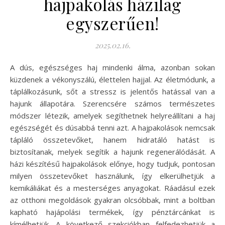
hajpakolás házilag
egyszerűen!
2025.02.16.
A dús, egészséges haj mindenki álma, azonban sokan
küzdenek a vékonyszálú, élettelen hajjal. Az életmódunk, a
táplálkozásunk, sőt a stressz is jelentős hatással van a
hajunk állapotára. Szerencsére számos természetes
módszer létezik, amelyek segíthetnek helyreállítani a haj
egészségét és dúsabbá tenni azt. A hajpakolások nemcsak
tápláló összetevőket, hanem hidratáló hatást is
biztosítanak, melyek segítik a hajunk regenerálódását. A
házi készítésű hajpakolások előnye, hogy tudjuk, pontosan
milyen összetevőket használunk, így elkerülhetjük a
kemikáliákat és a mesterséges anyagokat. Ráadásul ezek
az otthoni megoldások gyakran olcsóbbak, mint a boltban
kapható hajápolási termékek, így pénztárcánkat is
kímélhetjük. A következő szekciókban felfedezhetjük a