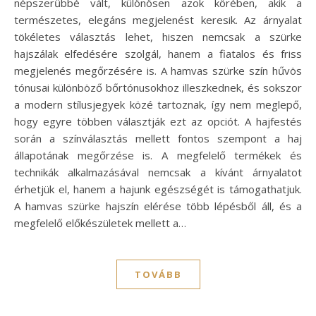
népszerűbbé vált, különösen azok körében, akik a
természetes, elegáns megjelenést keresik. Az árnyalat
tökéletes választás lehet, hiszen nemcsak a szürke
hajszálak elfedésére szolgál, hanem a fiatalos és friss
megjelenés megőrzésére is. A hamvas szürke szín hűvös
tónusai különböző bőrtónusokhoz illeszkednek, és sokszor
a modern stílusjegyek közé tartoznak, így nem meglepő,
hogy egyre többen választják ezt az opciót. A hajfestés
során a színválasztás mellett fontos szempont a haj
állapotának megőrzése is. A megfelelő termékek és
technikák alkalmazásával nemcsak a kívánt árnyalatot
érhetjük el, hanem a hajunk egészségét is támogathatjuk.
A hamvas szürke hajszín elérése több lépésből áll, és a
megfelelő előkészületek mellett a…
TOVÁBB