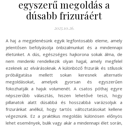
egyszerű megoldás a
dúsabb frizuráért
2025.10.26.
A haj a megjelenésünk egyik legfontosabb eleme, amely
jelentősen befolyásolja önbizalmunkat és a mindennapi
életünket. A dús, egészséges hajkorona sokak álma, de
nem mindenki rendelkezik olyan hajjal, amely megfelel
ezeknek az elvárásoknak. A különböző frizurák és stílusok
próbálgatása mellett sokan keresnek alternatív
megoldásokat, amelyek gyorsan és egyszerűen
fokozhatják a hajuk volumenét. A csatos póthaj egyre
népszerűbb választás, hiszen lehetővé teszi, hogy
pillanatok alatt dúsabbá és hosszabbá varázsoljuk a
frizuránkat anélkül, hogy tartós változtatásokat kellene
végeznünk. Ez a praktikus megoldás különösen előnyös
lehet események, bulik vagy akár a mindennapi élet során,