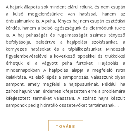
A hajunk állapota sok mindent elárul rólunk, és nem csupán
a külső megjelenésünkre van hatással, hanem az
önbizalmunkra is. A puha, fényes haj nem csupán esztétikai
kérdés, hanem a belső egészségünk és életmódunk tükre
is. A haj puhaságát és rugalmasságát számos tényező
befolyásolja, beleértve a hajápolási szokásainkat, a
környezeti hatásokat és a táplálkozásunkat. Mindezek
figyelembevételével a következő tippekkel és trükkökkel
érhetjük el a vágyott puha fürtöket. Hajápolás a
mindennapokban A hajápolás alapja a megfelelő rutin
kialakítása. Az első lépés a samponozás. Válasszunk olyan
sampont, amely megfelel a hajtípusunknak. Például, ha
zsíros hajunk van, érdemes kifejezetten erre a problémára
kifejlesztett terméket választani. A száraz hajra készült
samponok pedig hidratáló összetevőket tartalmaznak,…
TOVÁBB