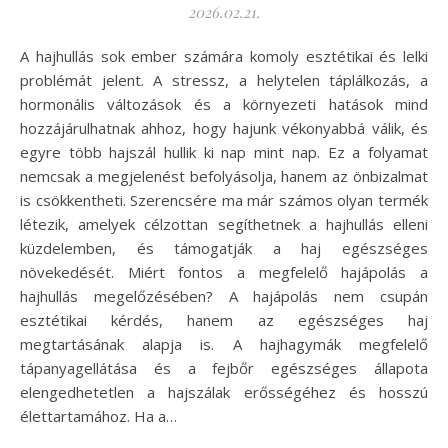
2026.02.21.
A hajhullás sok ember számára komoly esztétikai és lelki
problémát jelent. A stressz, a helytelen táplálkozás, a
hormonális változások és a környezeti hatások mind
hozzájárulhatnak ahhoz, hogy hajunk vékonyabbá válik, és
egyre több hajszál hullik ki nap mint nap. Ez a folyamat
nemcsak a megjelenést befolyásolja, hanem az önbizalmat
is csökkentheti. Szerencsére ma már számos olyan termék
létezik, amelyek célzottan segíthetnek a hajhullás elleni
küzdelemben, és támogatják a haj egészséges
növekedését. Miért fontos a megfelelő hajápolás a
hajhullás megelőzésében? A hajápolás nem csupán
esztétikai kérdés, hanem az egészséges haj
megtartásának alapja is. A hajhagymák megfelelő
tápanyagellátása és a fejbőr egészséges állapota
elengedhetetlen a hajszálak erősségéhez és hosszú
élettartamához. Ha a…