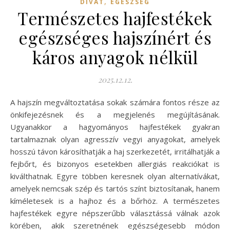
,
DIVAT
EGÉSZSÉG
Természetes hajfestékek
egészséges hajszínért és
káros anyagok nélkül
2025.12.12.
A hajszín megváltoztatása sokak számára fontos része az
önkifejezésnek és a megjelenés megújításának.
Ugyanakkor a hagyományos hajfestékek gyakran
tartalmaznak olyan agresszív vegyi anyagokat, amelyek
hosszú távon károsíthatják a haj szerkezetét, irritálhatják a
fejbőrt, és bizonyos esetekben allergiás reakciókat is
kiválthatnak. Egyre többen keresnek olyan alternatívákat,
amelyek nemcsak szép és tartós színt biztosítanak, hanem
kíméletesek is a hajhoz és a bőrhöz. A természetes
hajfestékek egyre népszerűbb választássá válnak azok
körében, akik szeretnének egészségesebb módon