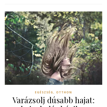
,
EGÉSZSÉG
OTTHON
Varázsolj dúsabb hajat: