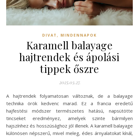
,
DIVAT
MINDENNAPOK
Karamell balayage
hajtrendek és ápolási
tippek őszre
2025.03.27.
A hajtrendek folyamatosan változnak, de a balayage
technika örök kedvenc marad. Ez a francia eredetű
hajfestési módszer természetes hatású, napsütötte
tincseket eredményez, amelyek szinte bármilyen
hajszínhez és hosszúsághoz jól illenek. A karamell balayage
különösen népszerű, mivel meleg, édes árnyalatokat kínál,