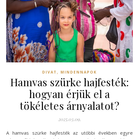
,
DIVAT
MINDENNAPOK
Hamvas szürke hajfesték:
hogyan érjük el a
tökéletes árnyalatot?
2025.03.09.
A hamvas szürke hajfesték az utóbbi években egyre