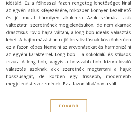
időtálló. Ez a félhosszú fazon rengeteg lehetőséget kínál
az egyéni stílus kifejezésére, miközben könnyen kezelhető
és jól mutat bármilyen alkalomra. Azok számára, akik
változtatni szeretnének megjelenésükön, de nem akarnak
drasztikus rövid hajra váltani, a long bob ideális választás
lehet. A hajformázásban rejlő kreativitásnak köszönhetően
ez a fazon képes kiemelni az arcvonásokat és harmonizálni
az egyéni karakterrel. Long bob – a sokoldalú és stílusos
frizura A long bob, vagyis a hosszabb bob frizura kiváló
választás azoknak, akik szeretnék megtartani a hajuk
hosszúságát, de közben egy frissebb, modernebb
megjelenést szeretnének. Ez a fazon általában a váll…
TOVÁBB