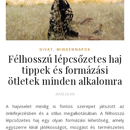
,
DIVAT
MINDENNAPOK
Félhosszú lépcsőzetes haj
tippek és formázási
ötletek minden alkalomra
2025.12.10.
A hajviselet mindig is fontos szerepet játszott az
önkifejezésben és a stílus megalkotásában. A félhosszú
lépcsőzetes haj egy olyan formázási lehetőség, amely
egyszerre kínál játékosságot, mozgást és természetes