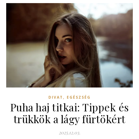
,
DIVAT
EGÉSZSÉG
Puha haj titkai: Tippek és
trükkök a lágy fürtökért
2025.12.03.