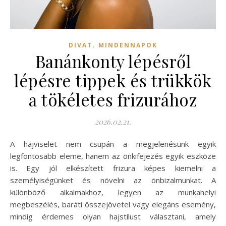
,
DIVAT
MINDENNAPOK
Banánkonty lépésről
lépésre tippek és trükkök
a tökéletes frizurához
2026.02.21.
A hajviselet nem csupán a megjelenésünk egyik
legfontosabb eleme, hanem az önkifejezés egyik eszköze
is. Egy jól elkészített frizura képes kiemelni a
személyiségünket és növelni az önbizalmunkat. A
különböző alkalmakhoz, legyen az munkahelyi
megbeszélés, baráti összejövetel vagy elegáns esemény,
mindig érdemes olyan hajstílust választani, amely