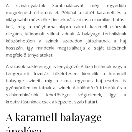
A színárnyalatok kombinálásával még egyedibb
megjelenést érhetünk el. Például a sötét karamell és a
világosabb mézszőke tincsek váltakozása dinamikus hatást
kelt, míg a mélybarna alapra rakott karamell csúcsok
elegáns, kifinomult stílust adnak. A balayage technikának
köszönhetően a színek szabadon játszhatnak a haj
hosszán, így mindenki megtalálhatja a saját ízlésének
megfelelő árnyalatokat.
A stílusok sokfélesége is lenyűgöző. A laza hullámok vagy a
tengerparti frizurák tökéletesen kiemelik a karamell
balayage színeit, míg a sima, egyenes haj esetén is
gyönyörűen mutatnak a színek. A különböző frizurák és a
színkombinációk lehetőségei végtelenek, így a
kreativitásunknak csak a képzelet szab határt.
A karamell balayage
ápolása