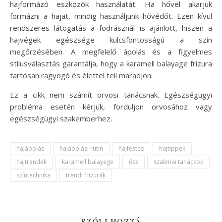
hajformázó eszközök használatát. Ha hővel akarjuk
formázni a hajat, mindig használjunk hővédőt. Ezen kívül
rendszeres látogatás a fodrásznál is ajánlott, hiszen a
hajvégek egészsége kulcsfontosságú a szín
megőrzésében. A megfelelő ápolás és a figyelmes
stílusválasztás garantálja, hogy a karamell balayage frizura
tartósan ragyogó és élettel teli maradjon.
Ez a cikk nem számít orvosi tanácsnak. Egészségügyi
probléma esetén kérjük, forduljon orvosához vagy
egészségügyi szakemberhez.
hajápolás
hajápolási rutin
hajfestés
hajtippek
hajtrendek
karamell balayage
ősz
szakmai tanácsok
színtechnika
trendi frizurák
SZÓLJ HOZZÁ