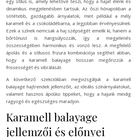
egy stílus is, amely lehetővé teszi, hogy a hajat élénk és
dinamikus megjelenésben tartsuk. Az őszi hónapokban a
sötétebb, gazdagabb árnyalatok, mint például a mély
karamell és a csokoládébarna, a legjobban érvényesülnek.
Ezek a színek nemcsak a haj szépségét emelik ki, hanem a
bőrtónust is hangsúlyozzák, így a megjelenés
összességében harmonikus és vonzó lesz. A megfelelő
ápolás és a stílusos frizura kombinációja segíthet abban,
hogy a karamell balayage hosszan megőrizzük a
frissességét és vibrálását.
A következő szekciókban megvizsgáljuk a karamell
balayage hajtrendek jellemzőit, az ideális színárnyalatokat,
valamint hasznos ápolási tippeket, hogy a hajunk mindig
ragyogó és egészséges maradjon.
Karamell balayage
jellemzői és előnyei