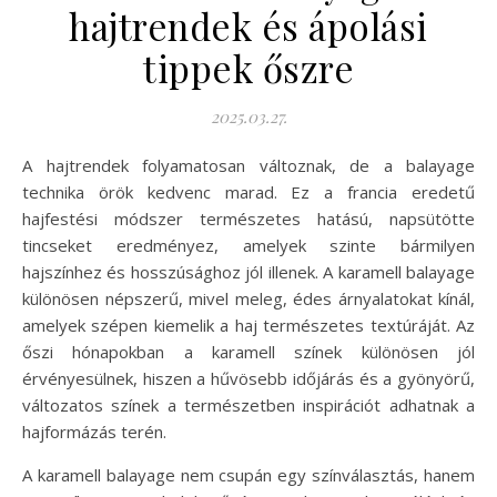
hajtrendek és ápolási
tippek őszre
2025.03.27.
A hajtrendek folyamatosan változnak, de a balayage
technika örök kedvenc marad. Ez a francia eredetű
hajfestési módszer természetes hatású, napsütötte
tincseket eredményez, amelyek szinte bármilyen
hajszínhez és hosszúsághoz jól illenek. A karamell balayage
különösen népszerű, mivel meleg, édes árnyalatokat kínál,
amelyek szépen kiemelik a haj természetes textúráját. Az
őszi hónapokban a karamell színek különösen jól
érvényesülnek, hiszen a hűvösebb időjárás és a gyönyörű,
változatos színek a természetben inspirációt adhatnak a
hajformázás terén.
A karamell balayage nem csupán egy színválasztás, hanem