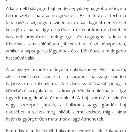
A karamell balayage hajtrendek egyik legnagyobb előnye a
természetes hatású megjelenés. Ez a festési technika
lehetővé teszi, hogy a szín fokozatosan, lágy átmenetekkel
kerüljön a hajba, így elkerülve a drámai kontrasztokat. A
karamell árnyalatok melegséget és ragyogást adnak a
frizurának, ami különösen jól mutat az őszi hónapokban,
amikor a napsugarak lágyabbak és a bőrtónus is melegebb
hatásúvá válik.
A balayage technika előnye a sokoldalúság. Akár hosszú,
akár rövid hajról van szó, a karamell balayage minden
hajhosszra alkalmazható. A színek variálásával pedig a
különböző árnyalatokat is könnyedén kombinálhatjuk, így
egyedi megjelenést érhetünk el. A haj textúrája szintén
nagy szerepet játszik; a hullámos vagy göndör haj
esetében a színek még inkább kiemelkednek, míg a sima
hajon is gyönyörűen mutatnak a lágy átmenetek.
Ezen kívül a karamell balayage remekül illik különböző