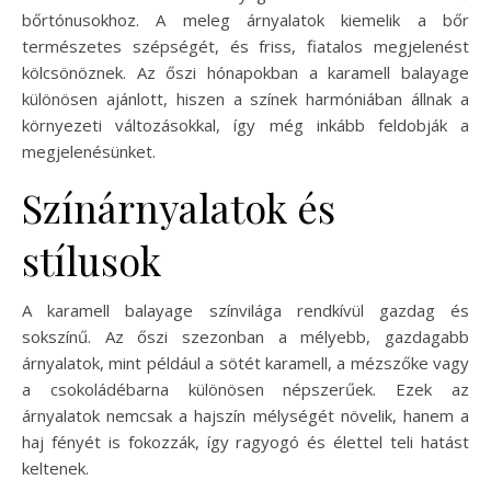
bőrtónusokhoz. A meleg árnyalatok kiemelik a bőr
természetes szépségét, és friss, fiatalos megjelenést
kölcsönöznek. Az őszi hónapokban a karamell balayage
különösen ajánlott, hiszen a színek harmóniában állnak a
környezeti változásokkal, így még inkább feldobják a
megjelenésünket.
Színárnyalatok és
stílusok
A karamell balayage színvilága rendkívül gazdag és
sokszínű. Az őszi szezonban a mélyebb, gazdagabb
árnyalatok, mint például a sötét karamell, a mézszőke vagy
a csokoládébarna különösen népszerűek. Ezek az
árnyalatok nemcsak a hajszín mélységét növelik, hanem a
haj fényét is fokozzák, így ragyogó és élettel teli hatást
keltenek.