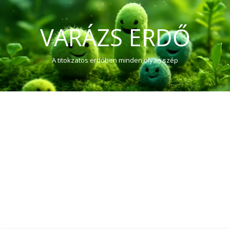
VARÁZS ERDŐ
A titokzatos erdőben minden olyan szép