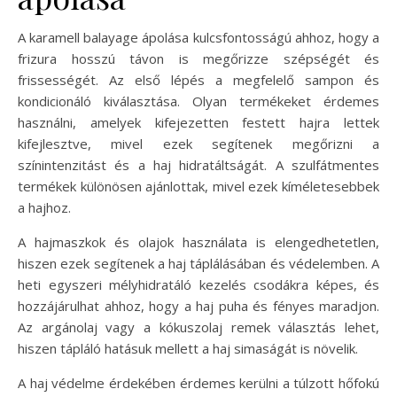
A karamell balayage ápolása kulcsfontosságú ahhoz, hogy a
frizura hosszú távon is megőrizze szépségét és
frissességét. Az első lépés a megfelelő sampon és
kondicionáló kiválasztása. Olyan termékeket érdemes
használni, amelyek kifejezetten festett hajra lettek
kifejlesztve, mivel ezek segítenek megőrizni a
színintenzitást és a haj hidratáltságát. A szulfátmentes
termékek különösen ajánlottak, mivel ezek kíméletesebbek
a hajhoz.
A hajmaszkok és olajok használata is elengedhetetlen,
hiszen ezek segítenek a haj táplálásában és védelemben. A
heti egyszeri mélyhidratáló kezelés csodákra képes, és
hozzájárulhat ahhoz, hogy a haj puha és fényes maradjon.
Az argánolaj vagy a kókuszolaj remek választás lehet,
hiszen tápláló hatásuk mellett a haj simaságát is növelik.
A haj védelme érdekében érdemes kerülni a túlzott hőfokú