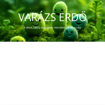
VARÁZS ERDŐ
A titokzatos erdőben minden olyan szép