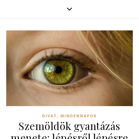
,
DIVAT
MINDENNAPOK
Szemöldök gyantázás
menete: lépésről lépésre