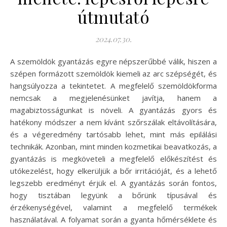
útmutató
2024.07.30.
A szemöldök gyantázás egyre népszerűbbé válik, hiszen a
szépen formázott szemöldök kiemeli az arc szépségét, és
hangsúlyozza a tekintetet. A megfelelő szemöldökforma
nemcsak a megjelenésünket javítja, hanem a
magabiztosságunkat is növeli. A gyantázás gyors és
hatékony módszer a nem kívánt szőrszálak eltávolítására,
és a végeredmény tartósabb lehet, mint más epilálási
technikák. Azonban, mint minden kozmetikai beavatkozás, a
gyantázás is megköveteli a megfelelő előkészítést és
utókezelést, hogy elkerüljük a bőr irritációját, és a lehető
legszebb eredményt érjük el. A gyantázás során fontos,
hogy tisztában legyünk a bőrünk típusával és
érzékenységével, valamint a megfelelő termékek
használatával. A folyamat során a gyanta hőmérséklete és