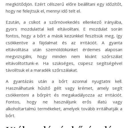
megkötődjön. Ezért célszerű előre beállítani egy időzítőt,
hogy ne felejtsük el, mennyi idő telt el.
Ezután, a csíkot a szőrnövekedés ellenkező irányába,
gyors mozdulattal kell eltávolítani. E mozdulat során
fontos, hogy a bőrt a másik kezünkkel feszítsük meg, így
csökkentve a fájdalmat és az irritációt. A gyanta
eltávolítása után szemöldökünket érdemes alaposan
megvizsgálni, hogy minden nem kívánt szőrszálat
eltávolítottunk-e. Ha szükséges, csipesz segítségével
távolítsuk el a maradék szőrszálakat.
A gyantázás után a bőrt azonnal nyugtatni kell.
Használhatunk hűsítő gélt vagy krémet, amely segít
csökkenteni a bőrpírt és megakadályozza az irritációt.
Fontos, hogy ne használjunk erős illatú vagy
alkoholtartalmú termékeket, amelyek tovább irritálhatják a
bőrt.