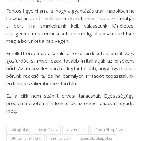
Fontos figyelni arra is, hogy a gyantázás utáni napokban ne
használjunk erős sminktermékeket, mivel ezek irritálhatják
a bőrt. Ha sminkelnünk kell, válasszunk kíméletes,
allergénmentes termékeket, és mindig alaposan tisztítsuk
meg a bőrünket a nap végén.
Emellett érdemes elkerülni a forró fürdőket, szaunát vagy
gőzfürdőt is, mivel ezek tovább irritálhatják az érzékeny
bőrt. Az utókezelés során a legfontosabb, hogy figyeljünk a
bőrünk reakcióira, és ha bármilyen irritációt tapasztalunk,
érdemes szakemberhez fordulni.
Ez a cikk nem számít orvosi tanácsnak. Egészségügyi
probléma esetén mindenki csak az orvos tanácsát fogadja
meg.
bőrápolás
gyantázás
kozmetika
lépésről lépésre
otthoni praktikák
szemöldök
szemöldökápolás