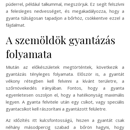
púderrel, például talkummal, megszórjuk. Ez segít felszívni
a felesleges nedvességet, és megakadályozza, hogy a
gyanta túlságosan tapadjon a bőrhöz, csökkentve ezzel a
fájdalmat.
A szemöldök gyantázás
folyamata
Miután az előkészületek megtörténtek, következik a
gyantázás tényleges folyamata. Először is, a gyantát
vékony rétegben kell felvinni a kívánt területre, a
szőrnövekedés irányában. Fontos, hogy a gyanta
egyenletesen oszoljon el, hogy a hatékonyság maximális
legyen. A gyanta felvitele után egy csíkot, vagy speciális
gyantacsíkot kell rászorítani a gyantázott felületre.
Az időzítés itt kulcsfontosságú, hiszen a gyantát csak
néhány másodpercig szabad a bőrön hagyni, hogy