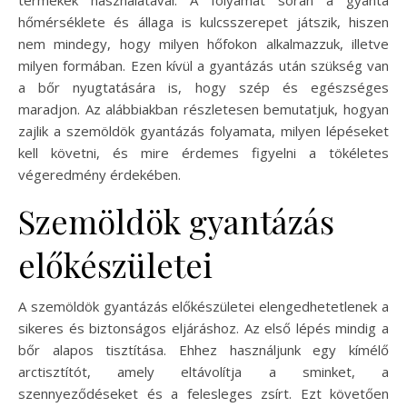
termékek használatával. A folyamat során a gyanta
hőmérséklete és állaga is kulcsszerepet játszik, hiszen
nem mindegy, hogy milyen hőfokon alkalmazzuk, illetve
milyen formában. Ezen kívül a gyantázás után szükség van
a bőr nyugtatására is, hogy szép és egészséges
maradjon. Az alábbiakban részletesen bemutatjuk, hogyan
zajlik a szemöldök gyantázás folyamata, milyen lépéseket
kell követni, és mire érdemes figyelni a tökéletes
végeredmény érdekében.
Szemöldök gyantázás
előkészületei
A szemöldök gyantázás előkészületei elengedhetetlenek a
sikeres és biztonságos eljáráshoz. Az első lépés mindig a
bőr alapos tisztítása. Ehhez használjunk egy kímélő
arctisztítót, amely eltávolítja a sminket, a
szennyeződéseket és a felesleges zsírt. Ezt követően