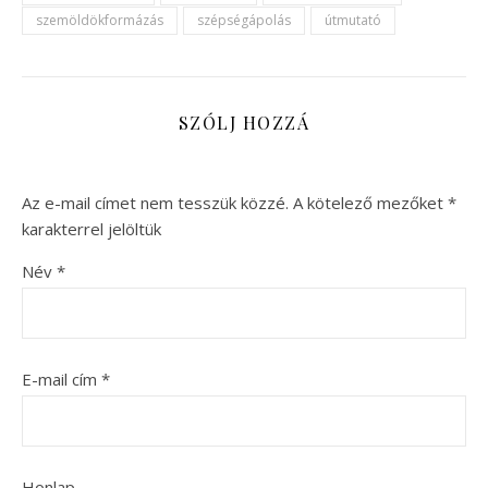
szemöldökformázás
szépségápolás
útmutató
SZÓLJ HOZZÁ
Az e-mail címet nem tesszük közzé.
A kötelező mezőket
*
karakterrel jelöltük
Név
*
E-mail cím
*
Honlap