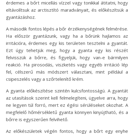
érdemes a bőrt micellás vízzel vagy tonikkal átitatni, hogy
eltávolítsuk az arctisztító maradványait, és előkészítsük a
gyantázáshoz.
A második fontos lépés a bőr érzékenységének felmérése.
Ha először gyantázunk, vagy ha a bőrünk hajlamos az
irritációra, érdemes egy kis területen tesztelni a gyantát.
Ezt úgy tehetjük meg, hogy a gyanta egy kis részét
felvisszük a bőrre, és figyeljük, hogy van-e bármilyen
reakció. Ha pirosodás, viszketés vagy egyéb irritáció lép
fel, célszerű más módszert választani, mint például a
csipeszelés vagy a szőrtelenítő krém.
A gyanta előkészítése szintén kulcsfontosságú. A gyantát
az utasítások szerint kell felmelegíteni, ügyelve arra, hogy
ne legyen túl forró, mert ez égési sérüléseket okozhat. A
megfelelő hőmérsékletű gyanta könnyen kinyújtható, és a
bőrre is egyszerűen felvihető.
Az előkészületek végén fontos, hogy a bőrt egy enyhe