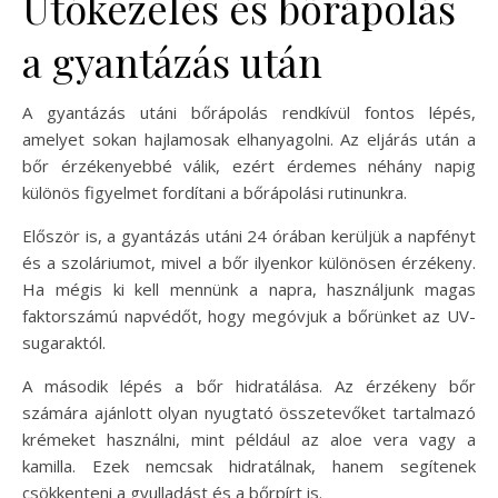
Utókezelés és bőrápolás
a gyantázás után
A gyantázás utáni bőrápolás rendkívül fontos lépés,
amelyet sokan hajlamosak elhanyagolni. Az eljárás után a
bőr érzékenyebbé válik, ezért érdemes néhány napig
különös figyelmet fordítani a bőrápolási rutinunkra.
Először is, a gyantázás utáni 24 órában kerüljük a napfényt
és a szoláriumot, mivel a bőr ilyenkor különösen érzékeny.
Ha mégis ki kell mennünk a napra, használjunk magas
faktorszámú napvédőt, hogy megóvjuk a bőrünket az UV-
sugaraktól.
A második lépés a bőr hidratálása. Az érzékeny bőr
számára ajánlott olyan nyugtató összetevőket tartalmazó
krémeket használni, mint például az aloe vera vagy a
kamilla. Ezek nemcsak hidratálnak, hanem segítenek
csökkenteni a gyulladást és a bőrpírt is.