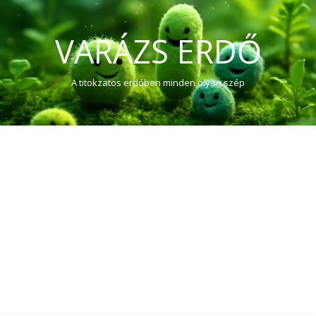
VARÁZS ERDŐ
A titokzatos erdőben minden olyan szép