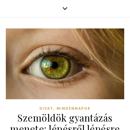
,
DIVAT
MINDENNAPOK
Szemöldök gyantázás
menete: lépésről lépésre