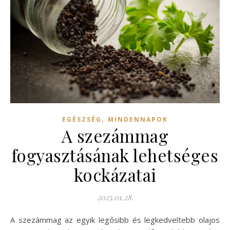
,
EGÉSZSÉG
MINDENNAPOK
A szezámmag
fogyasztásának lehetséges
kockázatai
2025.01.28.
A szezámmag az egyik legősibb és legkedveltebb olajos