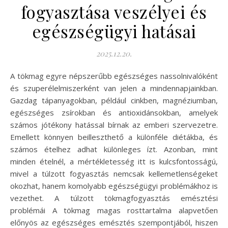
fogyasztása veszélyei és
egészségügyi hatásai
2025.12.20.
A tökmag egyre népszerűbb egészséges nassolnivalóként
és szuperélelmiszerként van jelen a mindennapjainkban.
Gazdag tápanyagokban, például cinkben, magnéziumban,
egészséges zsírokban és antioxidánsokban, amelyek
számos jótékony hatással bírnak az emberi szervezetre.
Emellett könnyen beilleszthető a különféle diétákba, és
számos ételhez adhat különleges ízt. Azonban, mint
minden ételnél, a mértékletesség itt is kulcsfontosságú,
mivel a túlzott fogyasztás nemcsak kellemetlenségeket
okozhat, hanem komolyabb egészségügyi problémákhoz is
vezethet. A túlzott tökmagfogyasztás emésztési
problémái A tökmag magas rosttartalma alapvetően
előnyös az egészséges emésztés szempontjából, hiszen