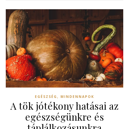
,
EGÉSZSÉG
MINDENNAPOK
A tök jótékony hatásai az
egészségünkre és
táplálkozásunkra