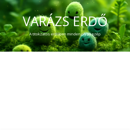
VARÁZS ERDŐ
A titokzatos erdőben minden olyan szép