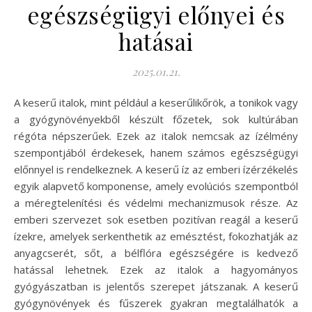
egészségügyi előnyei és
hatásai
2025.01.21.
A keserű italok, mint például a keserűlikőrök, a tonikok vagy
a gyógynövényekből készült főzetek, sok kultúrában
régóta népszerűek. Ezek az italok nemcsak az ízélmény
szempontjából érdekesek, hanem számos egészségügyi
előnnyel is rendelkeznek. A keserű íz az emberi ízérzékelés
egyik alapvető komponense, amely evolúciós szempontból
a méregtelenítési és védelmi mechanizmusok része. Az
emberi szervezet sok esetben pozitívan reagál a keserű
ízekre, amelyek serkenthetik az emésztést, fokozhatják az
anyagcserét, sőt, a bélflóra egészségére is kedvező
hatással lehetnek. Ezek az italok a hagyományos
gyógyászatban is jelentős szerepet játszanak. A keserű
gyógynövények és fűszerek gyakran megtalálhatók a