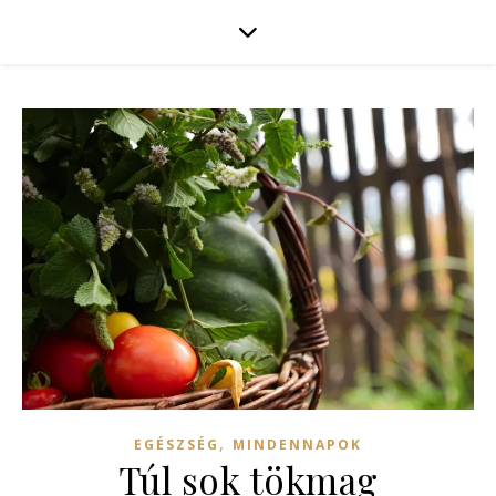
,
EGÉSZSÉG
MINDENNAPOK
Túl sok tökmag