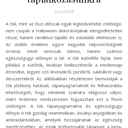
2025.07.08.
A tök, mint az őszi időszak egyik legkedveltebb zöldsége,
nem csupán a Halloween dekorációjának elengedhetetlen
része, hanem rendkívül tápláló és sokoldalú élelmiszer is.
Az utóbbi években egyre nagyobb népszerűségnek
örvend, mivel nemcsak ízletes, hanem számos
egészségügyi előnnyel is bír. A tök különféle fajtái, mint
például a sütőtök, kiválóan beilleszthetők a mindennapi
étrendbe, legyen szó levesekről, pürékről, salátákról vagy
desszertekről. Az alábbiakban részletesen bemutatjuk a
tök jótékony hatásait, tápanyagtartalmát és felhasználási
lehetőségeit, hogy mindenki számára világossá váljon,
miért érdemes rendszeresen fogyasztani ezt a finom
zöldséget. A tök tápanyagtartalma és egészségügyi
előnyei A tök gazdag vitaminokban, ásványi anyagokban és
antioxidánsokban, amelyek hozzájárulnak az egészség
megőrzéséhez. Az egyik legfontosabb tápanyag a beta-