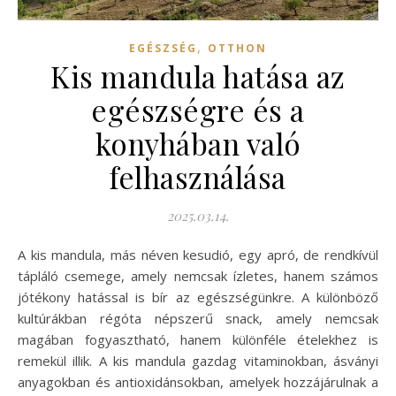
,
EGÉSZSÉG
OTTHON
Kis mandula hatása az
egészségre és a
konyhában való
felhasználása
2025.03.14.
A kis mandula, más néven kesudió, egy apró, de rendkívül
tápláló csemege, amely nemcsak ízletes, hanem számos
jótékony hatással is bír az egészségünkre. A különböző
kultúrákban régóta népszerű snack, amely nemcsak
magában fogyasztható, hanem különféle ételekhez is
remekül illik. A kis mandula gazdag vitaminokban, ásványi
anyagokban és antioxidánsokban, amelyek hozzájárulnak a