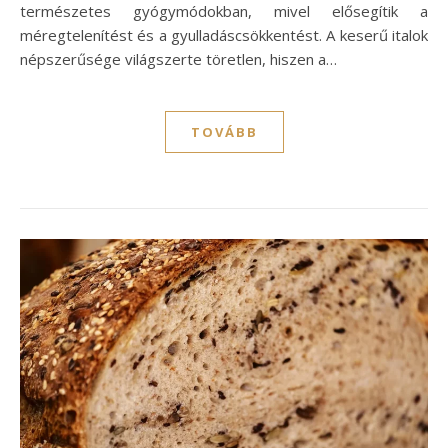
természetes gyógymódokban, mivel elősegítik a
méregtelenítést és a gyulladáscsökkentést. A keserű italok
népszerűsége világszerte töretlen, hiszen a…
TOVÁBB