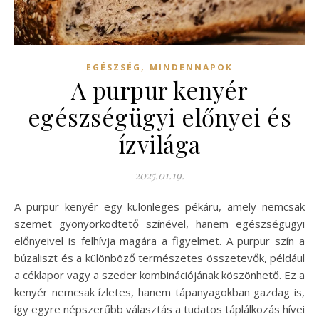
,
EGÉSZSÉG
MINDENNAPOK
A purpur kenyér
egészségügyi előnyei és
ízvilága
2025.01.19.
A purpur kenyér egy különleges pékáru, amely nemcsak
szemet gyönyörködtető színével, hanem egészségügyi
előnyeivel is felhívja magára a figyelmet. A purpur szín a
búzaliszt és a különböző természetes összetevők, például
a céklapor vagy a szeder kombinációjának köszönhető. Ez a
kenyér nemcsak ízletes, hanem tápanyagokban gazdag is,
így egyre népszerűbb választás a tudatos táplálkozás hívei