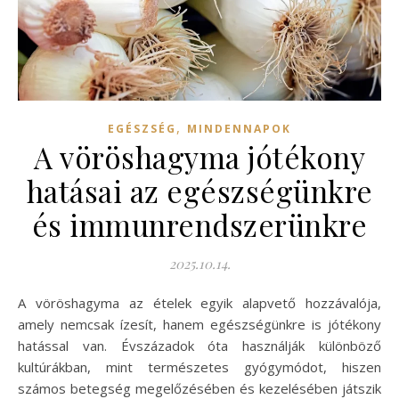
,
EGÉSZSÉG
MINDENNAPOK
A vöröshagyma jótékony
hatásai az egészségünkre
és immunrendszerünkre
2025.10.14.
A vöröshagyma az ételek egyik alapvető hozzávalója,
amely nemcsak ízesít, hanem egészségünkre is jótékony
hatással van. Évszázadok óta használják különböző
kultúrákban, mint természetes gyógymódot, hiszen
számos betegség megelőzésében és kezelésében játszik