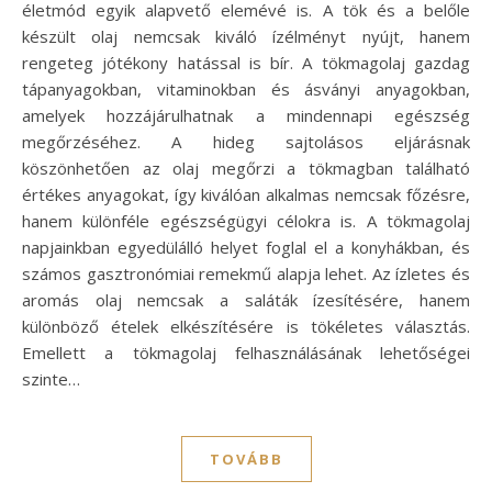
életmód egyik alapvető elemévé is. A tök és a belőle
készült olaj nemcsak kiváló ízélményt nyújt, hanem
rengeteg jótékony hatással is bír. A tökmagolaj gazdag
tápanyagokban, vitaminokban és ásványi anyagokban,
amelyek hozzájárulhatnak a mindennapi egészség
megőrzéséhez. A hideg sajtolásos eljárásnak
köszönhetően az olaj megőrzi a tökmagban található
értékes anyagokat, így kiválóan alkalmas nemcsak főzésre,
hanem különféle egészségügyi célokra is. A tökmagolaj
napjainkban egyedülálló helyet foglal el a konyhákban, és
számos gasztronómiai remekmű alapja lehet. Az ízletes és
aromás olaj nemcsak a saláták ízesítésére, hanem
különböző ételek elkészítésére is tökéletes választás.
Emellett a tökmagolaj felhasználásának lehetőségei
szinte…
TOVÁBB