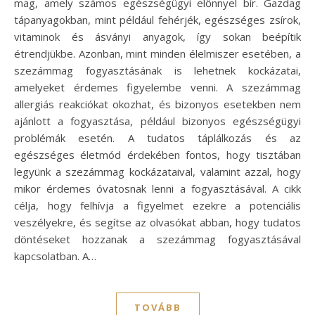
mag, amely számos egészségügyi előnnyel bír. Gazdag
tápanyagokban, mint például fehérjék, egészséges zsírok,
vitaminok és ásványi anyagok, így sokan beépítik
étrendjükbe. Azonban, mint minden élelmiszer esetében, a
szezámmag fogyasztásának is lehetnek kockázatai,
amelyeket érdemes figyelembe venni. A szezámmag
allergiás reakciókat okozhat, és bizonyos esetekben nem
ajánlott a fogyasztása, például bizonyos egészségügyi
problémák esetén. A tudatos táplálkozás és az
egészséges életmód érdekében fontos, hogy tisztában
legyünk a szezámmag kockázataival, valamint azzal, hogy
mikor érdemes óvatosnak lenni a fogyasztásával. A cikk
célja, hogy felhívja a figyelmet ezekre a potenciális
veszélyekre, és segítse az olvasókat abban, hogy tudatos
döntéseket hozzanak a szezámmag fogyasztásával
kapcsolatban. A…
TOVÁBB