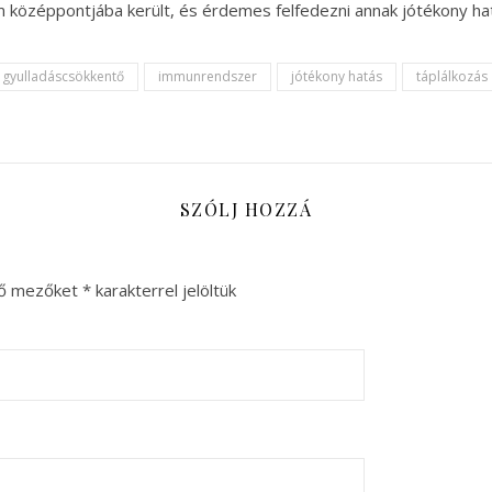
középpontjába került, és érdemes felfedezni annak jótékony hat
gyulladáscsökkentő
immunrendszer
jótékony hatás
táplálkozás
SZÓLJ HOZZÁ
ző mezőket
*
karakterrel jelöltük