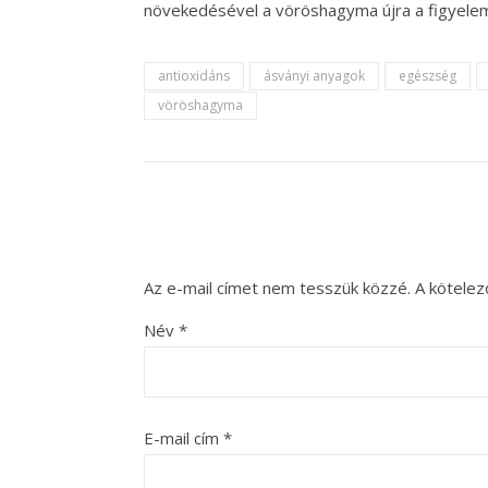
növekedésével a vöröshagyma újra a figyelem 
antioxidáns
ásványi anyagok
egészség
vöröshagyma
Az e-mail címet nem tesszük közzé.
A kötele
Név
*
E-mail cím
*