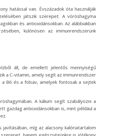
ony hatással van. Évszázadok óta használják
elésében játszik szerepet. A vöröshagyma
yagokban és antioxidánsokban. Az alábbiakban
rzésében, különösen az immunrendszerünk
zből áll, de emellett jelentős mennyiségű
ozik a C-vitamin, amely segít az immunrendszer
 a B6 és a folsav, amelyek fontosak a sejtek
öröshagymában. A kálium segít szabályozni a
t gazdag antioxidánsokban is, mint például a
ez.
javításában, míg az alacsony kalóriatartalom
os szerepet, hanem egészségünkre is jótékony