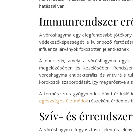
hatással van.
Immunrendszer erő
A vöröshagyma egyik legfontosabb jótékony h
védekezőképességét a különböző fertőzése
influenza járványok fokozottan jelentkeznek.
A quercetin, amely a vöröshagyma egyik k
megelőzésében és kezelésében. Rendszere
vöröshagyma antibakteriális és antivirális 
kórokozók szaporodását, így megerősítve a s
A természetes gyógymódok iránti érdeklőd
egészséges életmódok
részeként érdemes b
Szív- és érrendszer
A vöröshagyma fogyasztása jelentős előnyö