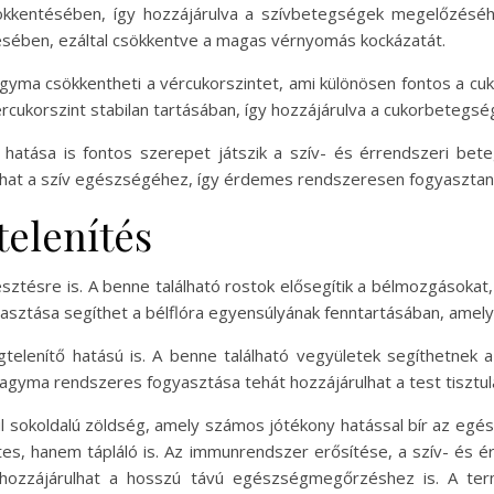
 csökkentésében, így hozzájárulva a szívbetegségek megelőzés
sében, ezáltal csökkentve a magas vérnyomás kockázatát.
hagyma csökkentheti a vércukorszintet, ami különösen fontos a
rcukorszint stabilan tartásában, így hozzájárulva a cukorbetegsé
hatása is fontos szerepet játszik a szív- és érrendszeri be
hat a szív egészségéhez, így érdemes rendszeresen fogyasztani
elenítés
tésre is. A benne található rostok elősegítik a bélmozgásokat,
asztása segíthet a bélflóra egyensúlyának fenntartásában, ame
lenítő hatású is. A benne található vegyületek segíthetnek a
shagyma rendszeres fogyasztása tehát hozzájárulhat a test tisztu
sokoldalú zöldség, amely számos jótékony hatással bír az egé
tes, hanem tápláló is. Az immunrendszer erősítése, a szív- és 
hozzájárulhat a hosszú távú egészségmegőrzéshez is. A te