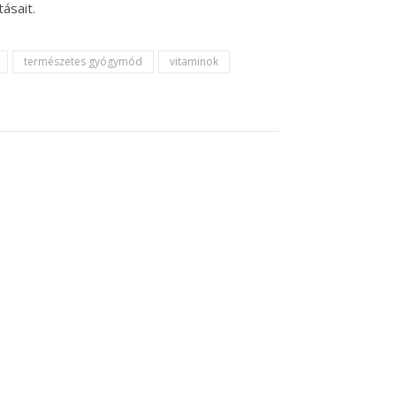
ásait.
természetes gyógymód
vitaminok