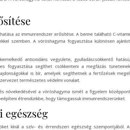
sítése
atása az immunrendszer erősítése. A benne található C-vitami
kkel szemben. A vöröshagyma fogyasztása különösen ajánlot
iemelkedő antioxidáns vegyülete, gyulladáscsökkentő hatás
s fogyasztása segíthet csökkenteni a megfázás tüneteinek 
tulajdonságokkal is bír, amelyek segíthetnek a fertőzések me
zervezet természetes védelmi vonalait.
és növekedésével a vöröshagyma ismét a figyelem középpontjá
eépíteni étrendünkbe, hogy támogassuk immunrendszerünket.
i egészség
ket kínál a szív- és érrendszeri egészség szempontjából. A 