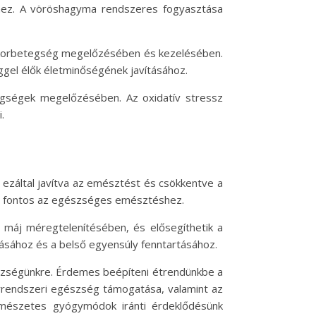
éhez. A vöröshagyma rendszeres fogyasztása
 cukorbetegség megelőzésében és kezelésében.
ggel élők életminőségének javításához.
tegségek megelőzésében. Az oxidatív stressz
.
 ezáltal javítva az emésztést és csökkentve a
ly fontos az egészséges emésztéshez.
 máj méregtelenítésében, és elősegíthetik a
lásához és a belső egyensúly fenntartásához.
szségünkre. Érdemes beépíteni étrendünkbe a
érrendszeri egészség támogatása, valamint az
rmészetes gyógymódok iránti érdeklődésünk