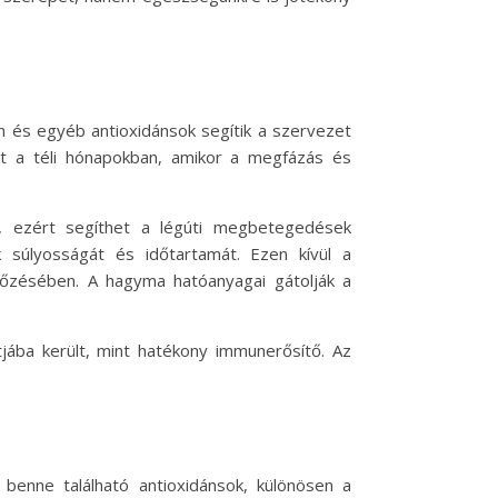
n és egyéb antioxidánsok segítik a szervezet
t a téli hónapokban, amikor a megfázás és
ú, ezért segíthet a légúti megbetegedések
súlyosságát és időtartamát. Ezen kívül a
gelőzésében. A hagyma hatóanyagai gátolják a
ba került, mint hatékony immunerősítő. Az
benne található antioxidánsok, különösen a