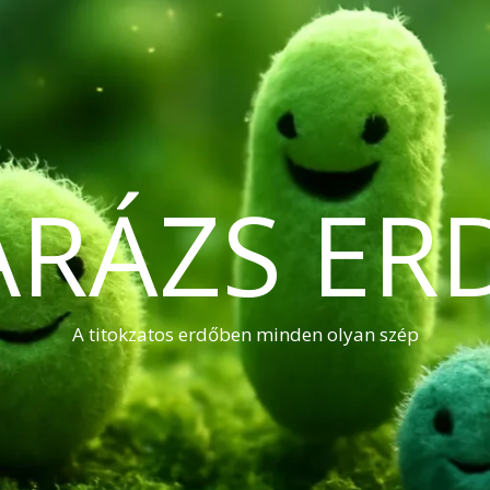
ARÁZS ER
A titokzatos erdőben minden olyan szép