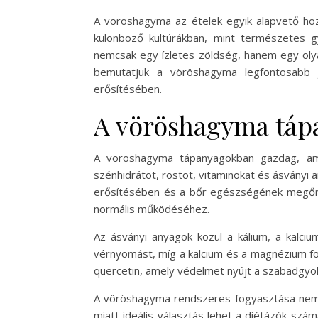
A vöröshagyma az ételek egyik alapvető hoz
különböző kultúrákban, mint természetes
nemcsak egy ízletes zöldség, hanem egy olya
bemutatjuk a vöröshagyma legfontosabb 
erősítésében.
A vöröshagyma tápa
A vöröshagyma tápanyagokban gazdag, ami 
szénhidrátot, rostot, vitaminokat és ásványi 
erősítésében és a bőr egészségének megőrzés
normális működéséhez.
Az ásványi anyagok közül a kálium, a kalci
vérnyomást, míg a kalcium és a magnézium fo
quercetin, amely védelmet nyújt a szabadgyö
A vöröshagyma rendszeres fogyasztása nemcsa
miatt ideális választás lehet a diétázók sz