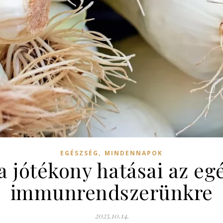
,
EGÉSZSÉG
MINDENNAPOK
 jótékony hatásai az eg
immunrendszerünkre
2025.10.14.