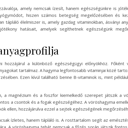
závalója, amely nemcsak ízesít, hanem egészségünkre is jóték
 gyógymódot, hiszen számos betegség megelőzésében és kez
n tápláló élelmiszer is, amely gazdag vitaminokban, ásványi an
jótékony hatásait, amelyek segíthetnek egészségünk megő
nyagprofilja
hozzájárul a különböző egészségügyi előnyökhöz. Főként ví
anyagokat tartalmaz. A hagyma legfontosabb vitaminjai közé tart
ében. Ezen kívül található benne B-vitaminok is, mint például
um, a magnézium és a foszfor kiemelkedő szerepet játszik a v
ntos a csontok és a fogak egészségéhez. A vöröshagyma emellet
kök ellen, hozzájárulva ezzel a sejtek egészségének megőrzéséh
k ízletes, hanem tápláló is. A rosttartalom segít az emésztés 
ámára. A vöröshagyma tehát nemcsak a főzés során játszik font