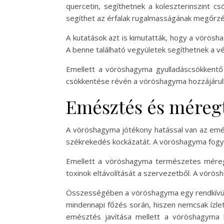
quercetin, segíthetnek a koleszterinszint
segíthet az érfalak rugalmasságának megőrzé
A kutatások azt is kimutatták, hogy a vörös
A benne található vegyületek segíthetnek a vé
Emellett a vöröshagyma gyulladáscsökkentő 
csökkentése révén a vöröshagyma hozzájárul
Emésztés és méregt
A vöröshagyma jótékony hatással van az emész
székrekedés kockázatát. A vöröshagyma fogy
Emellett a vöröshagyma természetes méregte
toxinok eltávolítását a szervezetből. A vörö
Összességében a vöröshagyma egy rendkívül 
mindennapi főzés során, hiszen nemcsak ízle
emésztés javítása mellett a vöröshagyma 