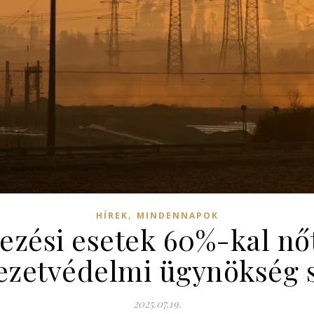
,
HÍREK
MINDENNAPOK
ezési esetek 60%-kal nő
ezetvédelmi ügynökség s
2025.07.19.