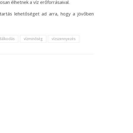
san élhetnek a víz erőforrásaival.
tartás lehetőséget ad arra, hogy a jövőben
dálkodás
vízminőség
vízszennyezés