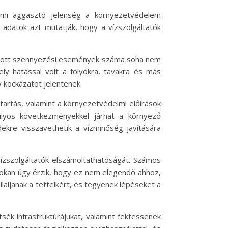
ami aggasztó jelenség a környezetvédelem
adatok azt mutatják, hogy a vízszolgáltatók
okozott szennyezési események száma soha nem
y hatással volt a folyókra, tavakra és más
 kockázatot jelentenek.
tartás, valamint a környezetvédelmi előírások
úlyos következményekkel járhat a környező
kre visszavethetik a vízminőség javítására
vízszolgáltatók elszámoltathatóságát. Számos
okan úgy érzik, hogy ez nem elegendő ahhoz,
laljanak a tetteikért, és tegyenek lépéseket a
sék infrastruktúrájukat, valamint fektessenek