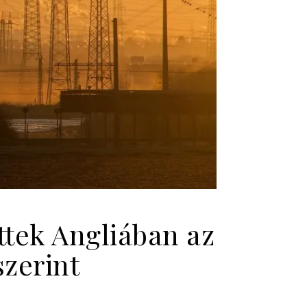
ttek Angliában az
zerint