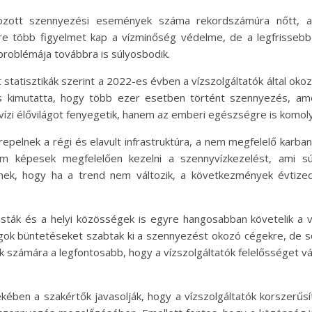
okozott szennyezési események száma rekordszámúra nőtt, 
e több figyelmet kap a vízminőség védelme, de a legfrissebb 
problémája továbbra is súlyosbodik.
t statisztikák szerint a 2022-es évben a vízszolgáltatók által 
s kimutatta, hogy több ezer esetben történt szennyezés, amel
vízi élővilágot fenyegetik, hanem az emberi egészségre is komoly
pelnek a régi és elavult infrastruktúra, a nem megfelelő karban
m képesek megfelelően kezelni a szennyvízkezelést, ami s
nek, hogy ha a trend nem változik, a következmények évtizede
isták és a helyi közösségek is egyre hangosabban követelik a 
k büntetéseket szabtak ki a szennyezést okozó cégekre, de s
k számára a legfontosabb, hogy a vízszolgáltatók felelősséget vál
ben a szakértők javasolják, hogy a vízszolgáltatók korszerűsít