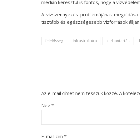
médián keresztül is fontos, hogy a vízvédelem
A vízszennyezés problémájának megoldása k
tisztább és egészségesebb vízforrások álljan
felelősség
infrastruktúra
karbantartás
Az e-mail címet nem tesszük közzé.
A kötele
Név
*
E-mail cím
*