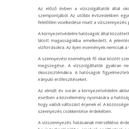
Az előző évben a vízszolgáltatók által 
szempontjából. Az utóbbi évtizedekben egyr
felelőtlen viselkedése miatt a vízszennyezés 
A környezetvédelmi hatóságok által közzétet
látott magasságokba emelkedett. A jelenté
vízforrásokra. Az ilyen események nemcsak a 
A szennyezési események fő okai között szere
megszegése. A vízszolgáltatók gyakran ne
ökoszisztémákra. A hatóságok figyelmeztet
irányuló erőfeszítéseket.
Az elmúlt év során a környezetvédelmi aktiv
esetben a közvélemény nyomására a hatóságo
hogy valódi változást érjenek el. A közössége
szennyezés csökkentése érdekében.
A vízszennyezés hatásainak mérséklése érdeké