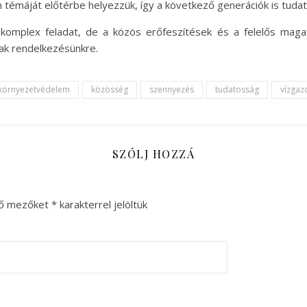
 témáját előtérbe helyezzük, így a következő generációk is tudato
omplex feladat, de a közös erőfeszítések és a felelős maga
ak rendelkezésünkre.
környezetvédelem
közösség
szennyezés
tudatosság
vízgaz
SZÓLJ HOZZÁ
ző mezőket
*
karakterrel jelöltük