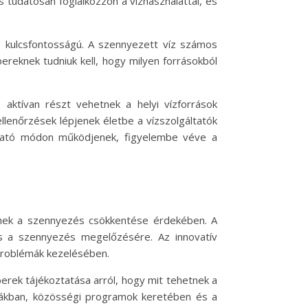
tudatosan foglalkozzon a vízhasználattal, és
kulcsfontosságú. A szennyezett víz számos
reknek tudniuk kell, hogy milyen forrásokból
aktívan részt vehetnek a helyi vízforrások
lenőrzések lépjenek életbe a vízszolgáltatók
tható módon működjenek, figyelembe véve a
jenek a szennyezés csökkentése érdekében. A
és a szennyezés megelőzésére. Az innovatív
 problémák kezelésében.
rek tájékoztatása arról, hogy mit tehetnek a
lákban, közösségi programok keretében és a