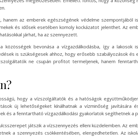
 szennyezés megelőzésében. Emellett fontos, hogy a közönség is 
en.
, hanem az emberek egészségének védelme szempontjából is 
mekek és idősek esetében komoly kockázatot jelenthet. Az embe
hatásokkal járhat, ha az szennyezett.
a közösségek bevonása a vízgazdálkodásba, így a lakosok is 
edések is szükségesek ahhoz, hogy erősebb szabályozások és el
zszolgáltatók ne csupán profitot termeljenek, hanem fenntar
en?
ntosságú, hogy a vízszolgáltatók és a hatóságok együttműköd
atások új lehetőségeket kínálhatnak a vízminőség javítására 
ek és a fenntartható vízgazdálkodási gyakorlatok segíthetnek a
lcsszerepet játszik a vízszennyezés elleni küzdelemben. Az embe
tnek a szennyezés csökkentésében, elengedhetetlen. Az isko