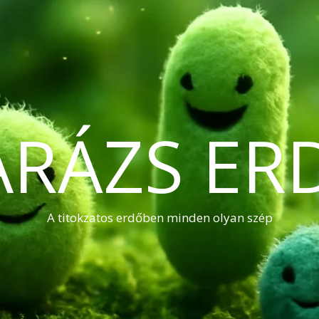
ARÁZS ER
A titokzatos erdőben minden olyan szép