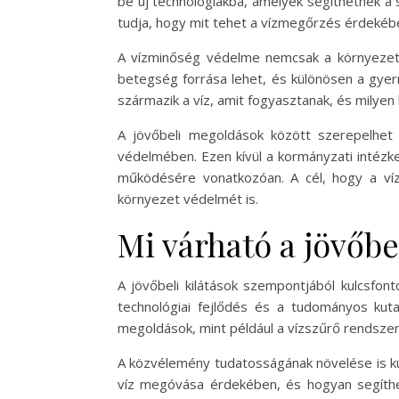
be új technológiákba, amelyek segíthetnek a
tudja, hogy mit tehet a vízmegőrzés érdekéb
A vízminőség védelme nemcsak a környezet
betegség forrása lehet, és különösen a gyer
származik a víz, amit fogyasztanak, és milyen 
A jövőbeli megoldások között szerepelhet 
védelmében. Ezen kívül a kormányzati intézk
működésére vonatkozóan. A cél, hogy a ví
környezet védelmét is.
Mi várható a jövőb
A jövőbeli kilátások szempontjából kulcsfo
technológiai fejlődés és a tudományos kut
megoldások, mint például a vízszűrő rendszer
A közvélemény tudatosságának növelése is ku
víz megóvása érdekében, és hogyan segíthe