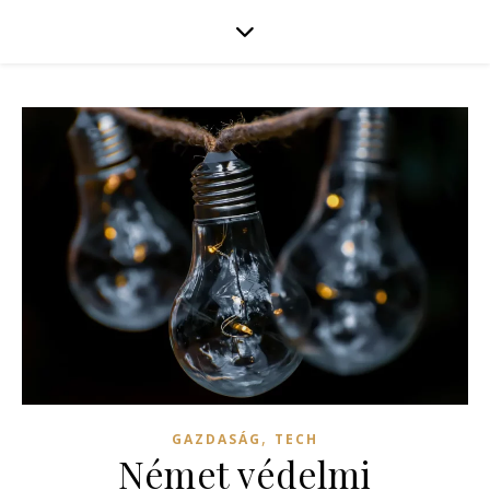
,
GAZDASÁG
TECH
Német védelmi