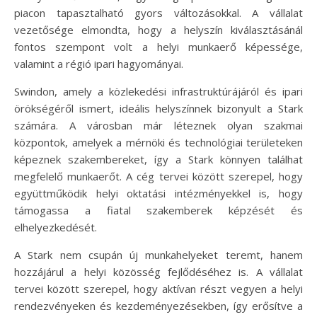
piacon tapasztalható gyors változásokkal. A vállalat
vezetősége elmondta, hogy a helyszín kiválasztásánál
fontos szempont volt a helyi munkaerő képessége,
valamint a régió ipari hagyományai.
Swindon, amely a közlekedési infrastruktúrájáról és ipari
örökségéről ismert, ideális helyszínnek bizonyult a Stark
számára. A városban már léteznek olyan szakmai
központok, amelyek a mérnöki és technológiai területeken
képeznek szakembereket, így a Stark könnyen találhat
megfelelő munkaerőt. A cég tervei között szerepel, hogy
együttműködik helyi oktatási intézményekkel is, hogy
támogassa a fiatal szakemberek képzését és
elhelyezkedését.
A Stark nem csupán új munkahelyeket teremt, hanem
hozzájárul a helyi közösség fejlődéséhez is. A vállalat
tervei között szerepel, hogy aktívan részt vegyen a helyi
rendezvényeken és kezdeményezésekben, így erősítve a