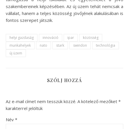
szakembereinek képzésében. Az új üzem tehát nemcsak a
vállalat, hanem a teljes közösség jövőjének alakulásában is
fontos szerepet játszik.
helyi gazdaság
innováció
ipar
közösség
munkahelyek
nato
stark
swindon
technológia
új üzem
SZÓLJ HOZZÁ
Az e-mail címet nem tesszük közzé.
A kötelező mezőket
*
karakterrel jelöltük
Név
*