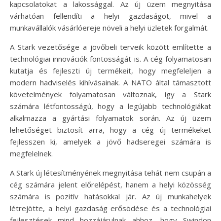
kapcsolatokat a lakossággal. Az új üzem megnyitása
várhatóan fellendíti a helyi gazdaságot, mivel a
munkavállalók vásárlóereje növeli a helyi üzletek forgalmát.
A Stark vezetősége a jövőbeli terveik között említette a
technológiai innovációk fontosságát is. A cég folyamatosan
kutatja és fejleszti új termékeit, hogy megfeleljen a
modern hadviselés kihívásainak. A NATO által támasztott
követelmények folyamatosan változnak, így a Stark
számára létfontosságú, hogy a legújabb technológiákat
alkalmazza a gyártási folyamatok során. Az új üzem
lehetőséget biztosít arra, hogy a cég új termékeket
fejlesszen ki, amelyek a jövő hadseregei számára is
megfelelnek.
A Stark új létesítményének megnyitása tehát nem csupán a
cég számára jelent előrelépést, hanem a helyi közösség
számára is pozitív hatásokkal jár. Az új munkahelyek
létrejötte, a helyi gazdaság erősödése és a technológiai
fejlesztések mind hozzájárulnak ahhoz, hogy Swindon