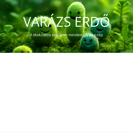
VARÁZS ERDŐ
A titokzatos erdőben minden olyan szép