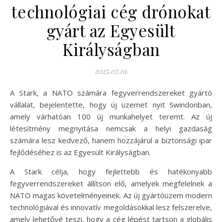
technológiai cég drónokat
gyárt az Egyesült
Királyságban
2025.07.19.
A Stark, a NATO számára fegyverrendszereket gyártó
vállalat, bejelentette, hogy új üzemet nyit Swindonban,
amely várhatóan 100 új munkahelyet teremt. Az új
létesítmény megnyitása nemcsak a helyi gazdaság
számára lesz kedvező, hanem hozzájárul a biztonsági ipar
fejlődéséhez is az Egyesült Királyságban.
A Stark célja, hogy fejlettebb és hatékonyabb
fegyverrendszereket állítson elő, amelyek megfelelnek a
NATO magas követelményeinek. Az új gyártóüzem modern
technológiával és innovatív megoldásokkal lesz felszerelve,
amely lehetővé teszi, hogy a cég lépést tartson a globális