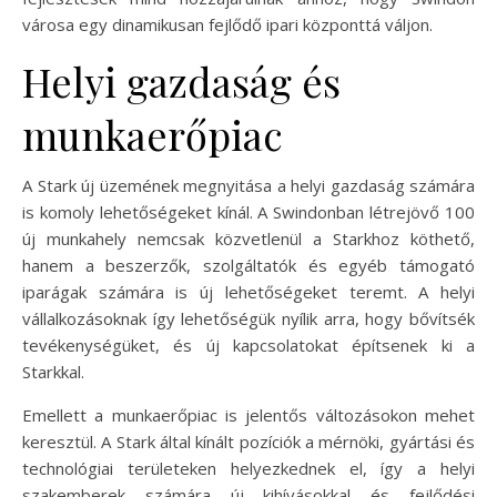
városa egy dinamikusan fejlődő ipari központtá váljon.
Helyi gazdaság és
munkaerőpiac
A Stark új üzemének megnyitása a helyi gazdaság számára
is komoly lehetőségeket kínál. A Swindonban létrejövő 100
új munkahely nemcsak közvetlenül a Starkhoz köthető,
hanem a beszerzők, szolgáltatók és egyéb támogató
iparágak számára is új lehetőségeket teremt. A helyi
vállalkozásoknak így lehetőségük nyílik arra, hogy bővítsék
tevékenységüket, és új kapcsolatokat építsenek ki a
Starkkal.
Emellett a munkaerőpiac is jelentős változásokon mehet
keresztül. A Stark által kínált pozíciók a mérnöki, gyártási és
technológiai területeken helyezkednek el, így a helyi
szakemberek számára új kihívásokkal és fejlődési