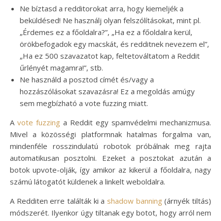
Ne bíztasd a redditorokat arra, hogy kiemeljék a
beküldésed! Ne használj olyan felszólításokat, mint pl.
„Érdemes ez a főoldalra?”, „Ha ez a főoldalra kerül,
örökbefogadok egy macskát, és redditnek nevezem el”,
„Ha ez 500 szavazatot kap, feltetováltatom a Reddit
űrlényét magamra!”, stb.
Ne használd a posztod címét és/vagy a
hozzászólásokat szavazásra! Ez a megoldás amúgy
sem megbízható a vote fuzzing miatt.
A
vote fuzzing
a Reddit egy spamvédelmi mechanizmusa.
Mivel a közösségi platformnak hatalmas forgalma van,
mindenféle rosszindulatú robotok próbálnak meg rajta
automatikusan posztolni. Ezeket a posztokat azután a
botok upvote-olják, így amikor az kikerül a főoldalra, nagy
számú látogatót küldenek a linkelt weboldalra.
A Redditen erre találták ki a
shadow banning
(árnyék tiltás)
módszerét. Ilyenkor úgy tiltanak egy botot, hogy arról nem