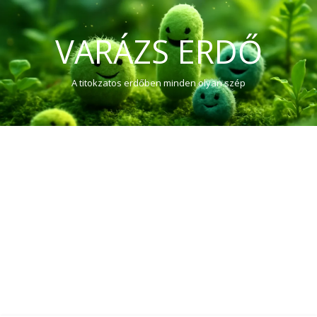
VARÁZS ERDŐ
A titokzatos erdőben minden olyan szép