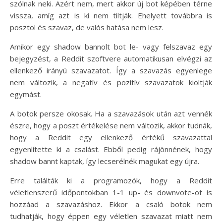
szólnak neki. Azért nem, mert akkor új bot képében térne
vissza, amíg azt is ki nem tiltják. Ehelyett továbbra is
posztol és szavaz, de valós hatása nem lesz.
Amikor egy shadow bannolt bot le- vagy felszavaz egy
bejegyzést, a Reddit szoftvere automatikusan elvégzi az
ellenkező irányú szavazatot. Így a szavazás egyenlege
nem változik, a negatív és pozitív szavazatok kioltják
egymást.
A botok persze okosak. Ha a szavazások után azt vennék
észre, hogy a poszt értékelése nem változik, akkor tudnák,
hogy a Reddit egy ellenkező értékű szavazattal
egyenlítette ki a csalást. Ebből pedig rájönnének, hogy
shadow bannt kaptak, így lecserélnék magukat egy újra.
Erre találták ki a programozók, hogy a Reddit
véletlenszerű időpontokban 1-1 up- és downvote-ot is
hozzáad a szavazáshoz. Ekkor a csaló botok nem
tudhatják, hogy éppen egy véletlen szavazat miatt nem