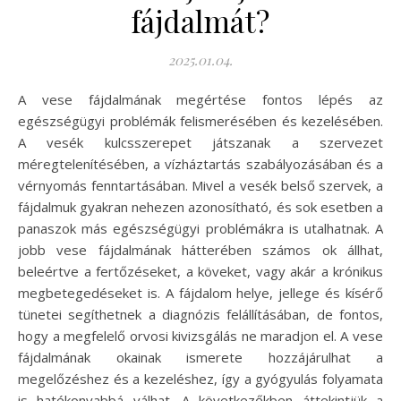
fájdalmát?
2025.01.04.
A vese fájdalmának megértése fontos lépés az
egészségügyi problémák felismerésében és kezelésében.
A vesék kulcsszerepet játszanak a szervezet
méregtelenítésében, a vízháztartás szabályozásában és a
vérnyomás fenntartásában. Mivel a vesék belső szervek, a
fájdalmuk gyakran nehezen azonosítható, és sok esetben a
panaszok más egészségügyi problémákra is utalhatnak. A
jobb vese fájdalmának hátterében számos ok állhat,
beleértve a fertőzéseket, a köveket, vagy akár a krónikus
megbetegedéseket is. A fájdalom helye, jellege és kísérő
tünetei segíthetnek a diagnózis felállításában, de fontos,
hogy a megfelelő orvosi kivizsgálás ne maradjon el. A vese
fájdalmának okainak ismerete hozzájárulhat a
megelőzéshez és a kezeléshez, így a gyógyulás folyamata
is hatékonyabbá válhat. A következőkben áttekintjük a