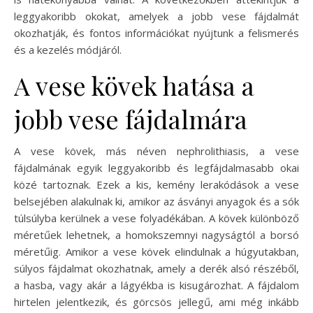
leggyakoribb okokat, amelyek a jobb vese fájdalmát
okozhatják, és fontos információkat nyújtunk a felismerés
és a kezelés módjáról.
A vese kövek hatása a
jobb vese fájdalmára
A vese kövek, más néven nephrolithiasis, a vese
fájdalmának egyik leggyakoribb és legfájdalmasabb okai
közé tartoznak. Ezek a kis, kemény lerakódások a vese
belsejében alakulnak ki, amikor az ásványi anyagok és a sók
túlsúlyba kerülnek a vese folyadékában. A kövek különböző
méretűek lehetnek, a homokszemnyi nagyságtól a borsó
méretűig. Amikor a vese kövek elindulnak a húgyutakban,
súlyos fájdalmat okozhatnak, amely a derék alsó részéből,
a hasba, vagy akár a lágyékba is kisugározhat. A fájdalom
hirtelen jelentkezik, és görcsös jellegű, ami még inkább