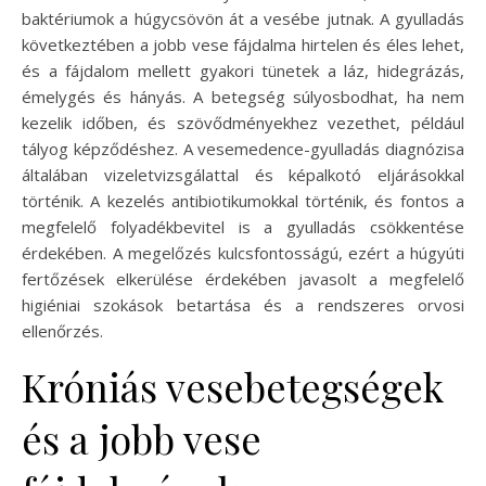
baktériumok a húgycsövön át a vesébe jutnak. A gyulladás
következtében a jobb vese fájdalma hirtelen és éles lehet,
és a fájdalom mellett gyakori tünetek a láz, hidegrázás,
émelygés és hányás. A betegség súlyosbodhat, ha nem
kezelik időben, és szövődményekhez vezethet, például
tályog képződéshez. A vesemedence-gyulladás diagnózisa
általában vizeletvizsgálattal és képalkotó eljárásokkal
történik. A kezelés antibiotikumokkal történik, és fontos a
megfelelő folyadékbevitel is a gyulladás csökkentése
érdekében. A megelőzés kulcsfontosságú, ezért a húgyúti
fertőzések elkerülése érdekében javasolt a megfelelő
higiéniai szokások betartása és a rendszeres orvosi
ellenőrzés.
Króniás vesebetegségek
és a jobb vese