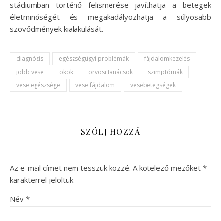
stádiumban történő felismerése javíthatja a betegek
életminőségét és megakadályozhatja a súlyosabb
szövődmények kialakulását.
diagnózis
egészségügyi problémák
fájdalomkezelés
jobb vese
okok
orvosi tanácsok
szimptómák
vese egészsége
vese fájdalom
vesebetegségek
SZÓLJ HOZZÁ
Az e-mail címet nem tesszük közzé.
A kötelező mezőket
*
karakterrel jelöltük
Név
*