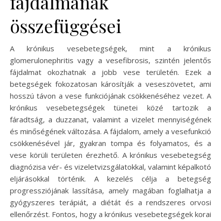
fájdalmának
összefüggései
A krónikus vesebetegségek, mint a krónikus
glomerulonephritis vagy a vesefibrosis, szintén jelentős
fájdalmat okozhatnak a jobb vese területén. Ezek a
betegségek fokozatosan károsítják a veseszövetet, ami
hosszú távon a vese funkciójának csökkenéséhez vezet. A
krónikus vesebetegségek tünetei közé tartozik a
fáradtság, a duzzanat, valamint a vizelet mennyiségének
és minőségének változása. A fájdalom, amely a vesefunkció
csökkenésével jár, gyakran tompa és folyamatos, és a
vese körüli területen érezhető. A krónikus vesebetegség
diagnózisa vér- és vizeletvizsgálatokkal, valamint képalkotó
eljárásokkal történik. A kezelés célja a betegség
progressziójának lassítása, amely magában foglalhatja a
gyógyszeres terápiát, a diétát és a rendszeres orvosi
ellenőrzést. Fontos, hogy a krónikus vesebetegségek korai