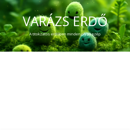
VARÁZS ERDŐ
A titokzatos erdőben minden olyan szép