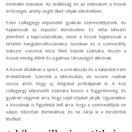
motiválni másokat. Az önállóság és az önbizalom a Kosok
erősségei, amely segíti őket céljaik elérésében.
Ezen csillagjegy képviselői gyakran szenvedélyesek, és
hajlamosak az impulzív döntésekre. Ez néha kihívást
jelenthet a kapcsolatokban, mivel a Kosok hajlamosak a
hirtelen hangulatváltozásokra. Azonban ez a szenvedély
sokszor vonzóvá teszi őket mások számára, hiszen a
Kosok mindig élénk és izgalmas társaságot alkotnak.
A Kosok általában a sport, a szórakozás és a kalandok iránt
érdeklődnek. Szeretik a kihívásokat, és sosem riadnak
vissza attól, hogy új dolgokat próbáljanak ki. A Kos
csillagjegy képviselői számára fontos a függetlenség, és
gyakran vágynak arra, hogy saját útjukat járják. Ugyanakkor
a Kosoknak is figyelniük kell arra, hogy a szenvedélyük ne
váljon túlzottan dominálóvá, és ne zárja ki a körülöttük
lévőket.