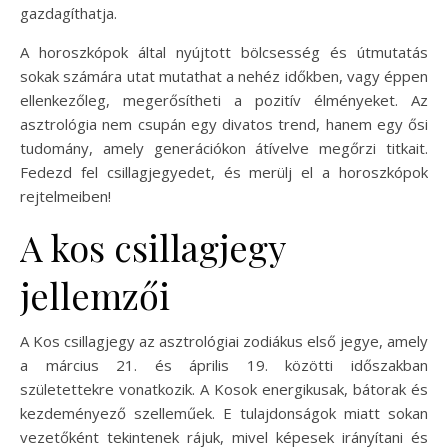
gazdagíthatja.
A horoszkópok által nyújtott bölcsesség és útmutatás
sokak számára utat mutathat a nehéz időkben, vagy éppen
ellenkezőleg, megerősítheti a pozitív élményeket. Az
asztrológia nem csupán egy divatos trend, hanem egy ősi
tudomány, amely generációkon átívelve megőrzi titkait.
Fedezd fel csillagjegyedet, és merülj el a horoszkópok
rejtelmeiben!
A kos csillagjegy
jellemzői
A Kos csillagjegy az asztrológiai zodiákus első jegye, amely
a március 21. és április 19. közötti időszakban
születettekre vonatkozik. A Kosok energikusak, bátorak és
kezdeményező szelleműek. E tulajdonságok miatt sokan
vezetőként tekintenek rájuk, mivel képesek irányítani és