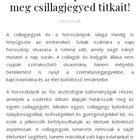
meg csillagjegyed titkait!
2025.03.16.
A csillagjegyek és a horoszkópok világa mindig is
lenyűgözte az embereket. Sokak számára a napi
horoszkóp olvasása a rutinná vált, amely segít irányt
mutatni a nap során. A csillagok és bolygók állása nem
csupán szórakoztató olvasmány, hanem mélyebb
betekintést is nyújt a személyiségjegyekbe, a
kapcsolatokba és az élet különböző területeibe.
A horoszkópok az ősi asztrológiai tudományágak részei,
amelyek a születési dátum alapján határozzák meg az
egyén csillagjegyét. Minden egyes csillagjegy különböző
tulajdonságokkal, erősségekkel és gyengeségekkel bír, és
ezek a jellemzők befolyásolhatják az életünk különböző
aspektusait. A csillagjegyek ismerete nemcsak a saját
életünket segítheti, hanem másokkal való kapcsolatainkat is