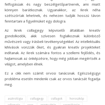
felfogásúak és nagy beszélgetőpartnerek, ami miatt
könnyen barátkoznak. Ugyanakkor, az Ikrek néha
szétszórtak lehetnek, és nehezen tudják hosszú távon
fenntartani a figyelmüket egy dologra.
Az Ikrek csillagjegy képviselői általában kreatív
gondolkodók, akik szívesen foglalkoznak különböző
művészeti vagy írásbeli tevékenységekkel. Az intellektuális
kihívások vonzzák őket, és gyakran kreatív projekteket
indítanak. Az Ikrek számára fontos a szellemi fejlődés, és
hajlamosak az önképzésre, hogy még jobban megértsék a
világot, amelyben élnek.
Ez a cikk nem számít orvosi tanácsnak. Egészségügyi
probléma esetén mindenki csak az orvos tanácsát fogadja
meg.
asztrológia
csillagjegy
csillagok
horoszkóp
jellemzés
sors
spiritualitás
személyiség