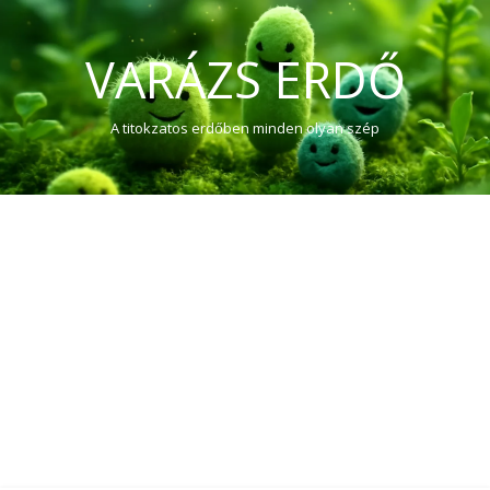
VARÁZS ERDŐ
A titokzatos erdőben minden olyan szép