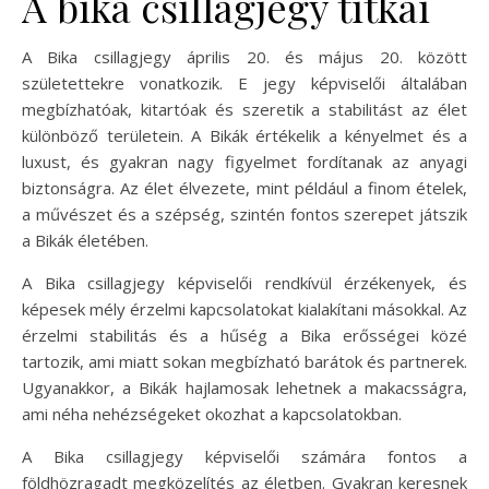
A bika csillagjegy titkai
A Bika csillagjegy április 20. és május 20. között
születettekre vonatkozik. E jegy képviselői általában
megbízhatóak, kitartóak és szeretik a stabilitást az élet
különböző területein. A Bikák értékelik a kényelmet és a
luxust, és gyakran nagy figyelmet fordítanak az anyagi
biztonságra. Az élet élvezete, mint például a finom ételek,
a művészet és a szépség, szintén fontos szerepet játszik
a Bikák életében.
A Bika csillagjegy képviselői rendkívül érzékenyek, és
képesek mély érzelmi kapcsolatokat kialakítani másokkal. Az
érzelmi stabilitás és a hűség a Bika erősségei közé
tartozik, ami miatt sokan megbízható barátok és partnerek.
Ugyanakkor, a Bikák hajlamosak lehetnek a makacsságra,
ami néha nehézségeket okozhat a kapcsolatokban.
A Bika csillagjegy képviselői számára fontos a
földhözragadt megközelítés az életben. Gyakran keresnek