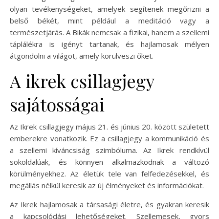
olyan tevékenységeket, amelyek segítenek megőrizni a
belső békét, mint például a meditáció vagy a
természetjárás. A Bikák nemcsak a fizikai, hanem a szellemi
táplálékra is igényt tartanak, és hajlamosak mélyen
átgondolni a világot, amely körülveszi őket.
A ikrek csillagjegy
sajátosságai
Az Ikrek csillagjegy május 21. és június 20. között született
emberekre vonatkozik. Ez a csillagjegy a kommunikáció és
a szellemi kíváncsiság szimbóluma. Az Ikrek rendkívül
sokoldalúak, és könnyen alkalmazkodnak a változó
körülményekhez. Az életük tele van felfedezésekkel, és
megállás nélkül keresik az új élményeket és információkat.
Az Ikrek hajlamosak a társasági életre, és gyakran keresik
a kapcsolódási lehetőségeket. Szellemesek, gyors