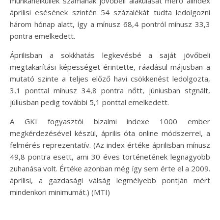
munkanélküliek számának jövőbeli alakulását mérő alindex
áprilisi esésének szintén 54 százalékát tudta ledolgozni
három hónap alatt, így a mínusz 68,4 pontról mínusz 33,3
pontra emelkedett.
Áprilisban a sokkhatás legkevésbé a saját jövőbeli
megtakarítási képességet érintette, ráadásul májusban a
mutató szinte a teljes előző havi csökkenést ledolgozta,
3,1 ponttal mínusz 34,8 pontra nőtt, júniusban stgnált,
júliusban pedig további 5,1 ponttal emelkedett.
A GKI fogyasztói bizalmi indexe 1000 ember
megkérdezésével készül, április óta online módszerrel, a
felmérés reprezentatív. (Az index értéke áprilisban mínusz
49,8 pontra esett, ami 30 éves történetének legnagyobb
zuhanása volt. Értéke azonban még így sem érte el a 2009.
áprilisi, a gazdasági válság legmélyebb pontján mért
mindenkori minimumát.) (MTI)