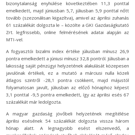
bizonytalanság enyhülése következtében 11,3 ponttal
emelkedett, majd júniusban 5,7, júliusban 5,9 ponttal nőtt
tovább (szezonálisan kiigazítva), amivel az áprilisi zuhanás
61 százalékát dolgozta le – közölte a GKI Gazdaságkutató
Zrt. legfrissebb, online felmérésének adatai alapján az
MTI-vel.
A fogyasztói bizalmi index értéke júliusban mínusz 26,9
pontra emelkedett a júniusi mínusz 32,8 pontról. Júliusban a
lakosság saját pénzügyi helyzetének alakulását közepesen
javulónak értékeli, ez a mutató a márciusi nulla közeli
átlagos szintről -28,1 pontra csökkent, majd májustól
folyamatosan javult, júliusban az előző hónaphoz képest
3,1 ponttal -9,5 pontra emelkedett, így az áprilisi esés 67
százalékát már ledolgozta.
A magyar gazdaság jövőbeli helyzetének megítélése
áprilisi esésének 54 százalékát dolgozta vissza három
hónap alatt. A legnagyobb esést elszenvedő, a