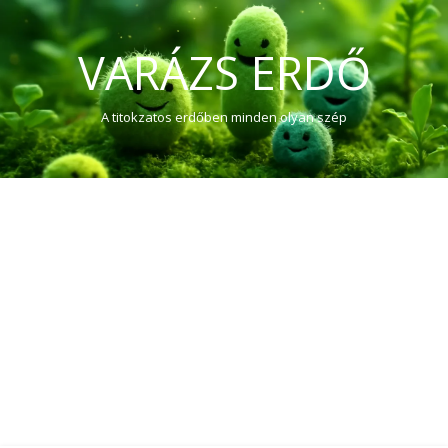
VARÁZS ERDŐ
A titokzatos erdőben minden olyan szép