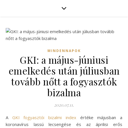
MINDENNAPOK
GKI: a május-júniusi
emelkedés után júliusban
tovább nőtt a fogyasztók
bizalma
2020.07.11.
A
GKI fogyasztói bizalmi index
értéke májusban a
koronavírus lassú lecsengése és az áprilisi erős