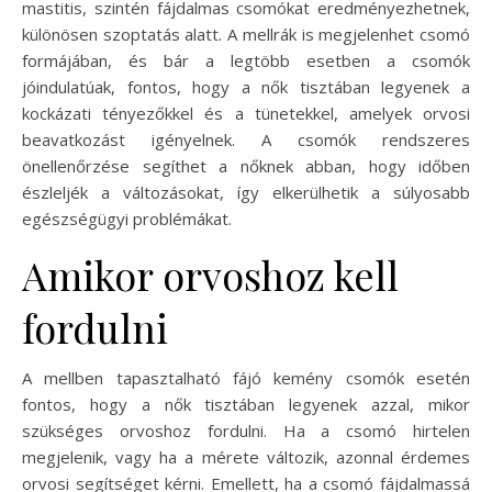
mastitis, szintén fájdalmas csomókat eredményezhetnek,
különösen szoptatás alatt. A mellrák is megjelenhet csomó
formájában, és bár a legtöbb esetben a csomók
jóindulatúak, fontos, hogy a nők tisztában legyenek a
kockázati tényezőkkel és a tünetekkel, amelyek orvosi
beavatkozást igényelnek. A csomók rendszeres
önellenőrzése segíthet a nőknek abban, hogy időben
észleljék a változásokat, így elkerülhetik a súlyosabb
egészségügyi problémákat.
Amikor orvoshoz kell
fordulni
A mellben tapasztalható fájó kemény csomók esetén
fontos, hogy a nők tisztában legyenek azzal, mikor
szükséges orvoshoz fordulni. Ha a csomó hirtelen
megjelenik, vagy ha a mérete változik, azonnal érdemes
orvosi segítséget kérni. Emellett, ha a csomó fájdalmassá