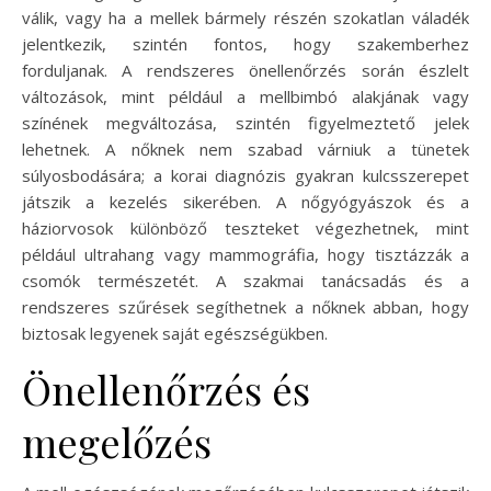
válik, vagy ha a mellek bármely részén szokatlan váladék
jelentkezik, szintén fontos, hogy szakemberhez
forduljanak. A rendszeres önellenőrzés során észlelt
változások, mint például a mellbimbó alakjának vagy
színének megváltozása, szintén figyelmeztető jelek
lehetnek. A nőknek nem szabad várniuk a tünetek
súlyosbodására; a korai diagnózis gyakran kulcsszerepet
játszik a kezelés sikerében. A nőgyógyászok és a
háziorvosok különböző teszteket végezhetnek, mint
például ultrahang vagy mammográfia, hogy tisztázzák a
csomók természetét. A szakmai tanácsadás és a
rendszeres szűrések segíthetnek a nőknek abban, hogy
biztosak legyenek saját egészségükben.
Önellenőrzés és
megelőzés