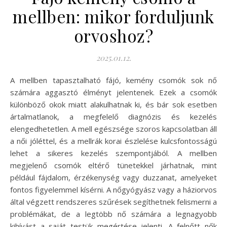
mellben: mikor forduljunk
orvoshoz?
2025.01.12.
A mellben tapasztalható fájó, kemény csomók sok nő
számára aggasztó élményt jelentenek. Ezek a csomók
különböző okok miatt alakulhatnak ki, és bár sok esetben
ártalmatlanok, a megfelelő diagnózis és kezelés
elengedhetetlen. A mell egészsége szoros kapcsolatban áll
a női jóléttel, és a mellrák korai észlelése kulcsfontosságú
lehet a sikeres kezelés szempontjából. A mellben
megjelenő csomók eltérő tünetekkel járhatnak, mint
például fájdalom, érzékenység vagy duzzanat, amelyeket
fontos figyelemmel kísérni. A nőgyógyász vagy a háziorvos
által végzett rendszeres szűrések segíthetnek felismerni a
problémákat, de a legtöbb nő számára a legnagyobb
kihívást a saját testük megértése jelenti. A felnőtt nők