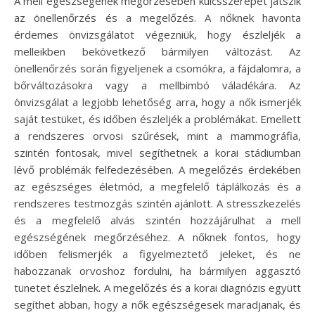
A mell egészségének megőrzésében kulcsszerepet játszik
az önellenőrzés és a megelőzés. A nőknek havonta
érdemes önvizsgálatot végezniük, hogy észleljék a
melleikben bekövetkező bármilyen változást. Az
önellenőrzés során figyeljenek a csomókra, a fájdalomra, a
bőrváltozásokra vagy a mellbimbó váladékára. Az
önvizsgálat a legjobb lehetőség arra, hogy a nők ismerjék
saját testüket, és időben észleljék a problémákat. Emellett
a rendszeres orvosi szűrések, mint a mammográfia,
szintén fontosak, mivel segíthetnek a korai stádiumban
lévő problémák felfedezésében. A megelőzés érdekében
az egészséges életmód, a megfelelő táplálkozás és a
rendszeres testmozgás szintén ajánlott. A stresszkezelés
és a megfelelő alvás szintén hozzájárulhat a mell
egészségének megőrzéséhez. A nőknek fontos, hogy
időben felismerjék a figyelmeztető jeleket, és ne
habozzanak orvoshoz fordulni, ha bármilyen aggasztó
tünetet észlelnek. A megelőzés és a korai diagnózis együtt
segíthet abban, hogy a nők egészségesek maradjanak, és