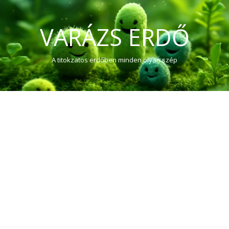
VARÁZS ERDŐ
A titokzatos erdőben minden olyan szép