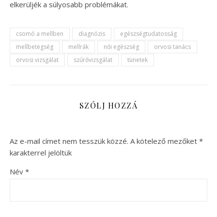
elkerüljék a súlyosabb problémákat.
csomó a mellben
diagnózis
egészségtudatosság
mellbetegség
mellrák
női egészség
orvosi tanács
orvosi vizsgálat
szűrővizsgálat
tünetek
SZÓLJ HOZZÁ
Az e-mail címet nem tesszük közzé.
A kötelező mezőket
*
karakterrel jelöltük
Név
*