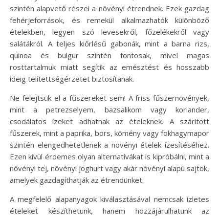
szintén alapvető részei a növényi étrendnek. Ezek gazdag
fehérjeforrások, és remekül alkalmazhatók különböző
ételekben, legyen szó levesekről, főzelékekről vagy
salátákról. A teljes kiőrlésű gabonák, mint a barna rizs,
quinoa és bulgur szintén fontosak, mivel magas
rosttartalmuk miatt segítik az emésztést és hosszabb
ideig telítettségérzetet biztosítanak.
Ne felejtsük el a fűszereket sem! A friss fűszernövények,
mint a petrezselyem, bazsalikom vagy koriander,
csodálatos ízeket adhatnak az ételeknek. A szárított
fűszerek, mint a paprika, bors, kömény vagy fokhagymapor
szintén elengedhetetlenek a növényi ételek ízesítéséhez.
Ezen kívül érdemes olyan alternatívákat is kipróbálni, mint a
növényi tej, növényi joghurt vagy akár növényi alapú sajtok,
amelyek gazdagíthatják az étrendünket.
A megfelelő alapanyagok kiválasztásával nemcsak ízletes
ételeket készíthetünk, hanem hozzájárulhatunk az