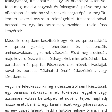
fokhagymára, fűszerekre és egy kis olívaolajra. A lencsét
főzd meg, majd a hagymát és fokhagymát pirítsd meg az
olívaolajon, és add hozzá a reszelt sárgarépát. A megfőtt
lencsét keverd össze a zöldségekkel, fűszerezd sóval,
borssal, és egy kis petrezselyemzölddel. Tálald friss
kenyérrel!
Második receptként készítsünk egy ízletes quinoa salátát.
A quinoa gazdag fehérjében és esszenciális
aminosavakban, így remek választás. Főzd meg a quinoát,
majd keverd össze friss zöldségekkel, mint például uborka,
paradicsom és paprika. Fűszerezd citromlével, olívaolajjal,
sóval és borssal. Tálalhatod önálló étkezésként, vagy
köretként is.
Végül, ne feledkezzünk meg a desszertről sem! Készítsünk
egy banános zabkását, amely tökéletes reggelire vagy
uzsonnára. Áztass be zabpelyhet növényi tejbe, majd adj
hozzá érett banánt, egy kanál mézet vagy juharszirupot,
és egy csipet fahéjat. Tedd a hűtőbe néhány órára, majd