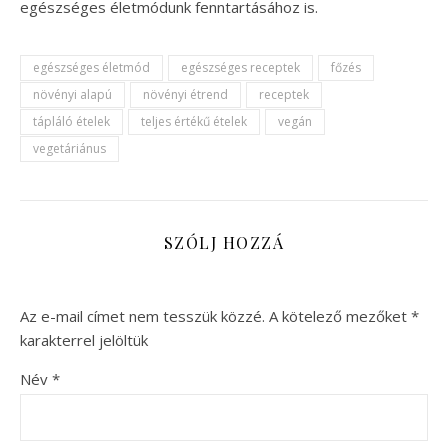
egészséges életmódunk fenntartásához is.
egészséges életmód
egészséges receptek
főzés
növényi alapú
növényi étrend
receptek
tápláló ételek
teljes értékű ételek
vegán
vegetáriánus
SZÓLJ HOZZÁ
Az e-mail címet nem tesszük közzé.
A kötelező mezőket
*
karakterrel jelöltük
Név
*