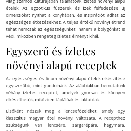
világ számos kultúrájában találhatóak ízletes növényi alapú
ételek. Az egzotikus fűszerek és ízek felfedezése új
dimenziókat nyithat a konyhában, és inspirációt adhat az
egészséges étkezésekhez. A teljes értékű növényi étrend
tehát nemcsak az egészségünket, hanem a bolygónkat is
védi, miközben rengeteg ízletes élményt kínál.
Egyszerű és ízletes
növényi alapú receptek
Az egészséges és finom növényi alapú ételek elkészítése
egyszerűbb, mint gondolnánk. Az alábbiakban bemutatunk
néhány ízletes receptet, amelyek gyorsan és könnyen
elkészíthetők, miközben táplálóak és laktatóak.
Elsőként nézzük meg a lencsefőzeléket, amely egy
klasszikus magyar étel növényi változata. A recepthez
szükségünk van lencsére, sárgarépára, hagymára,