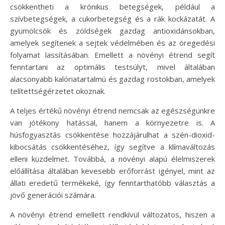
csökkentheti a krónikus betegségek, például a
szívbetegségek, a cukorbetegség és a rák kockázatát. A
gyümölcsök és zöldségek gazdag antioxidánsokban,
amelyek segítenek a sejtek védelmében és az öregedési
folyamat lassításában. Emellett a növényi étrend segít
fenntartani az optimális testsúlyt, mivel általában
alacsonyabb kalóriatartalmú és gazdag rostokban, amelyek
telítettségérzetet okoznak.
A teljes értékű növényi étrend nemcsak az egészségünkre
van jótékony hatással, hanem a környezetre is. A
húsfogyasztás csökkentése hozzájárulhat a szén-dioxid-
kibocsátás csökkentéséhez, így segítve a klímaváltozás
elleni küzdelmet. Továbbá, a növényi alapú élelmiszerek
előállítása általában kevesebb erőforrást igényel, mint az
állati eredetű termékeké, így fenntarthatóbb választás a
jövő generációi számára.
A növényi étrend emellett rendkívül változatos, hiszen a