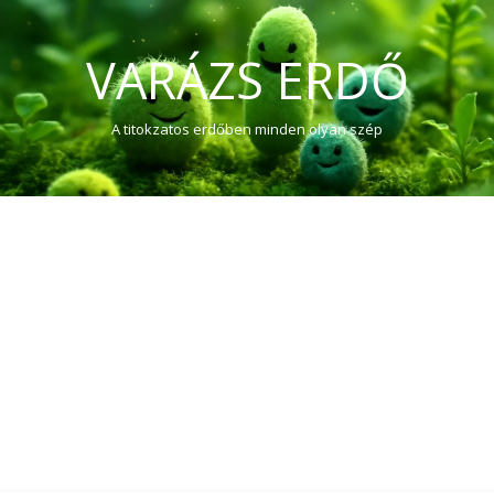
VARÁZS ERDŐ
A titokzatos erdőben minden olyan szép