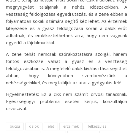
megnyugvást találjanak a nehéz időszakokban. A
veszteség feldolgozása egyedi utazás, és a zene ebben a
folyamatban sokak számára segítő kéz lehet. Az érzelmek
kifejezése és a gyász feldolgozása során a dalok erőt
adhatnak, és emlékeztethetnek arra, hogy nem vagyunk
egyedül a fájdalmunkkal.
A zene tehát nemcsak szórakoztatásra szolgál, hanem
fontos eszközzé válhat a gyász és a veszteség
feldolgozásában is. A megfelelő dalok kiválasztása segíthet
abban, hogy könnyebben szembenézzünk a
nehézségeinkkel, és megtaláljuk az utat a gyógyulás felé.
Figyelmeztetés: Ez a cikk nem számít orvosi tanácsnak.
Egészségügyi probléma esetén kérjük, konzultáljon
orvosával.
búcsú
dalok
élet
érzelmek
felkészülés