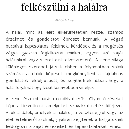
felkészülni a halálra
2025.10.14.
A halál, mint az élet elkerülhetetlen része, számos
érzelmet és gondolatot ébreszt bennünk. A végső
búcsúval kapcsolatos félelmek, kérdések és a megértés
vágya gyakran foglalkoztat minket, legyen szó saját
halálunkról vagy szeretteink elvesztéséről. A zene világa
különleges szerepet játszik ebben a folyamatban: sokak
számára a dalok képesek megkönnyíteni a fájdalmas
gondolatok feldolgozását, és segíthetnek abban, hogy a
halál fogalmát egy kicsit könnyebben viseljük.
A zene érzelmi hatása rendkívül erős. Olyan érzéseket
képes közvetíteni, amelyeket szavakkal nehéz kifejezni.
Azok a dalok, amelyek a halálról, a veszteségről vagy az
élet értelméről szólnak, gyakran segítenek a hallgatóknak
feldolgozni a saját érzéseiket és tapasztalataikat. Amikor