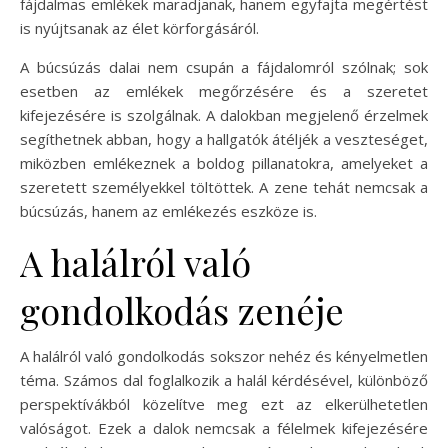
fájdalmas emlékek maradjanak, hanem egyfajta megértést
is nyújtsanak az élet körforgásáról.
A búcsúzás dalai nem csupán a fájdalomról szólnak; sok
esetben az emlékek megőrzésére és a szeretet
kifejezésére is szolgálnak. A dalokban megjelenő érzelmek
segíthetnek abban, hogy a hallgatók átéljék a veszteséget,
miközben emlékeznek a boldog pillanatokra, amelyeket a
szeretett személyekkel töltöttek. A zene tehát nemcsak a
búcsúzás, hanem az emlékezés eszköze is.
A halálról való
gondolkodás zenéje
A halálról való gondolkodás sokszor nehéz és kényelmetlen
téma. Számos dal foglalkozik a halál kérdésével, különböző
perspektívákból közelítve meg ezt az elkerülhetetlen
valóságot. Ezek a dalok nemcsak a félelmek kifejezésére