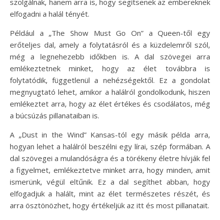
szolgálnak, hanem arra is, hogy segítsenek az embereknek
elfogadni a halál tényét.
Például a „The Show Must Go On” a Queen-től egy
erőteljes dal, amely a folytatásról és a küzdelemről szól,
még a legnehezebb időkben is. A dal szövegei arra
emlékeztetnek minket, hogy az élet továbbra is
folytatódik, függetlenül a nehézségektől. Ez a gondolat
megnyugtató lehet, amikor a halálról gondolkodunk, hiszen
emlékeztet arra, hogy az élet értékes és csodálatos, még
a búcsúzás pillanataiban is.
A „Dust in the Wind” Kansas-tól egy másik példa arra,
hogyan lehet a halálról beszélni egy lírai, szép formában. A
dal szövegei a mulandóságra és a törékeny életre hívják fel
a figyelmet, emlékeztetve minket arra, hogy minden, amit
ismerünk, végül eltűnik. Ez a dal segíthet abban, hogy
elfogadjuk a halált, mint az élet természetes részét, és
arra ösztönözhet, hogy értékeljük az itt és most pillanatait.