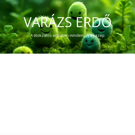
VARÁZS ERDŐ
A titokzatos erdőben minden olyan szép