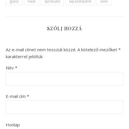
gyász
halál
spirituális
tapasztalatok
zene
SZÓLJ HOZZÁ
Az e-mail címet nem tesszük közzé.
A kötelező mezőket
*
karakterrel jelöltük
Név
*
E-mail cím
*
Honlap