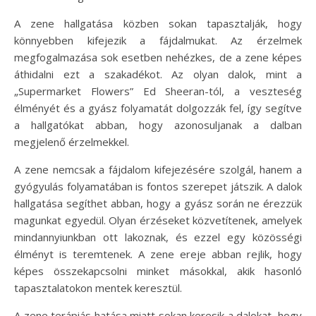
A zene hallgatása közben sokan tapasztalják, hogy
könnyebben kifejezik a fájdalmukat. Az érzelmek
megfogalmazása sok esetben nehézkes, de a zene képes
áthidalni ezt a szakadékot. Az olyan dalok, mint a
„Supermarket Flowers” Ed Sheeran-tól, a veszteség
élményét és a gyász folyamatát dolgozzák fel, így segítve
a hallgatókat abban, hogy azonosuljanak a dalban
megjelenő érzelmekkel.
A zene nemcsak a fájdalom kifejezésére szolgál, hanem a
gyógyulás folyamatában is fontos szerepet játszik. A dalok
hallgatása segíthet abban, hogy a gyász során ne érezzük
magunkat egyedül. Olyan érzéseket közvetítenek, amelyek
mindannyiunkban ott lakoznak, és ezzel egy közösségi
élményt is teremtenek. A zene ereje abban rejlik, hogy
képes összekapcsolni minket másokkal, akik hasonló
tapasztalatokon mentek keresztül.
A zene terápiás hatása miatt sokan keresik a dalokat, hogy