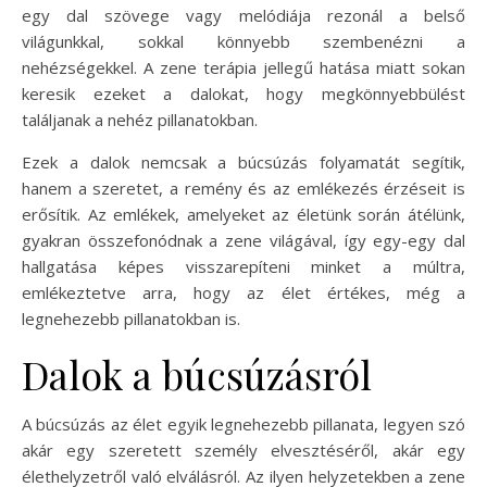
egy dal szövege vagy melódiája rezonál a belső
világunkkal, sokkal könnyebb szembenézni a
nehézségekkel. A zene terápia jellegű hatása miatt sokan
keresik ezeket a dalokat, hogy megkönnyebbülést
találjanak a nehéz pillanatokban.
Ezek a dalok nemcsak a búcsúzás folyamatát segítik,
hanem a szeretet, a remény és az emlékezés érzéseit is
erősítik. Az emlékek, amelyeket az életünk során átélünk,
gyakran összefonódnak a zene világával, így egy-egy dal
hallgatása képes visszarepíteni minket a múltra,
emlékeztetve arra, hogy az élet értékes, még a
legnehezebb pillanatokban is.
Dalok a búcsúzásról
A búcsúzás az élet egyik legnehezebb pillanata, legyen szó
akár egy szeretett személy elvesztéséről, akár egy
élethelyzetről való elválásról. Az ilyen helyzetekben a zene