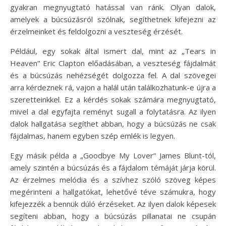
gyakran megnyugtató hatással van ránk. Olyan dalok,
amelyek a búcsúzásról szólnak, segíthetnek kifejezni az
érzelmeinket és feldolgozni a veszteség érzését.
Például, egy sokak által ismert dal, mint az „Tears in
Heaven” Eric Clapton előadásában, a veszteség fájdalmát
és a búcsúzás nehézségét dolgozza fel. A dal szövegei
arra kérdeznek rá, vajon a halál után találkozhatunk-e újra a
szeretteinkkel. Ez a kérdés sokak számára megnyugtató,
mivel a dal egyfajta reményt sugall a folytatásra. Az ilyen
dalok hallgatása segíthet abban, hogy a búcsúzás ne csak
fájdalmas, hanem egyben szép emlék is legyen.
Egy másik példa a „Goodbye My Lover” James Blunt-tól,
amely szintén a búcsúzás és a fájdalom témáját járja körül.
Az érzelmes melódia és a szívhez szóló szöveg képes
megérinteni a hallgatókat, lehetővé téve számukra, hogy
kifejezzék a bennük dúló érzéseket. Az ilyen dalok képesek
segíteni abban, hogy a búcsúzás pillanatai ne csupán