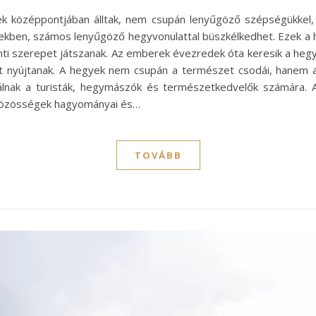
 középpontjában álltak, nem csupán lenyűgöző szépségükkel, h
ekben, számos lenyűgöző hegyvonulattal büszkélkedhet. Ezek a 
onti szerepet játszanak. Az emberek évezredek óta keresik a he
 nyújtanak. A hegyek nem csupán a természet csodái, hanem a f
lnak a turisták, hegymászók és természetkedvelők számára. A 
i közösségek hagyományai és…
TOVÁBB