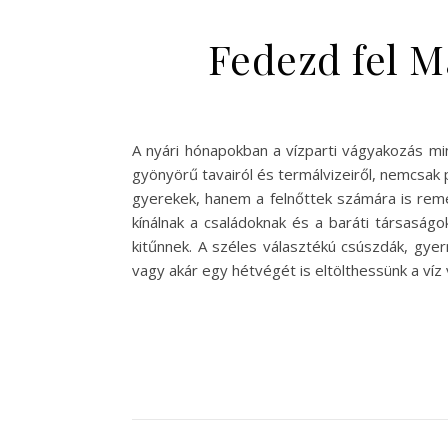
Fedezd fel M
A nyári hónapokban a vízparti vágyakozás min
gyönyörű tavairól és termálvizeiről, nemcsak 
gyerekek, hanem a felnőttek számára is remek
kínálnak a családoknak és a baráti társaság
kitűnnek. A széles választékú csúszdák, gye
vagy akár egy hétvégét is eltölthessünk a víz