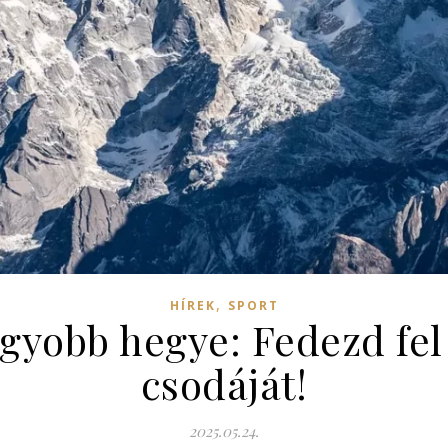
,
HÍREK
SPORT
gyobb hegye: Fedezd fel
csodáját!
2025.05.24.