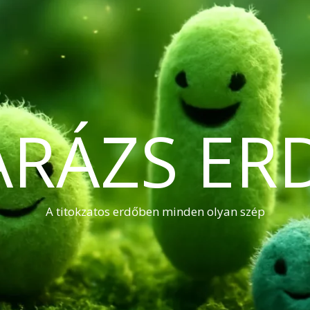
ARÁZS ER
A titokzatos erdőben minden olyan szép