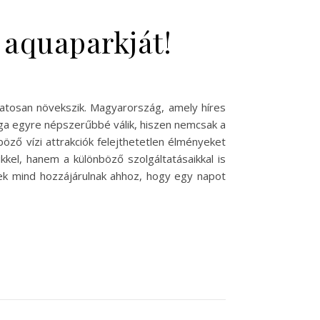
 aquaparkját!
amatosan növekszik. Magyarország, amely híres
lága egyre népszerűbbé válik, hiszen nemcsak a
öző vízi attrakciók felejthetetlen élményeket
kel, hanem a különböző szolgáltatásaikkal is
yek mind hozzájárulnak ahhoz, hogy egy napot