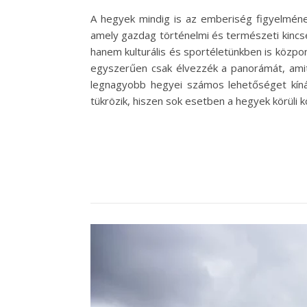
A hegyek mindig is az emberiség figyelmének
amely gazdag történelmi és természeti kincs
hanem kulturális és sportéletünkben is közp
egyszerűen csak élvezzék a panorámát, amit
legnagyobb hegyei számos lehetőséget kíná
tükrözik, hiszen sok esetben a hegyek körül