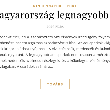
,
MINDENNAPOK
SPORT
agyarország legnagyobb
2025.05.28.
denkit elér, és a szórakoztató vízi élmények iránti igény foly
pihenést, hanem izgalmas szórakozást is kínál. Az aquaparkok vi
 kikapcsolódást nyújtanak. A vízi csúszdák, medencék és különb
oknak egyaránt. A legnagyobb aquaparkok nem csupán a méreteik
rmekmedencék, wellness részlegek, és a különleges vízi élmén
 világában. A családok számára…
TOVÁBB