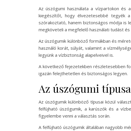
Az úszógumi használata a vízpartokon és a
kiegészítőt, hogy élvezetesebbé tegyék 
szórakoztató, hanem biztonságos módja is le
megköveteli a megfelelő használati tudást és 
Az úszógumik különböző formákban és méretek
használó korát, súlyát, valamint a vízmélység
legyünk a vízbiztonság alapelveivel is.
A következő fejezetekben részletesebben fogla
igazán felejthetetlen és biztonságos legyen.
Az úszógumi típusai
Az úszógumik különböző típusai közül választ
felfújható úszógumik, a karúszók és a vízb
figyelembe venni a választás során.
A felfújható úszógumik általában nagyobb mér