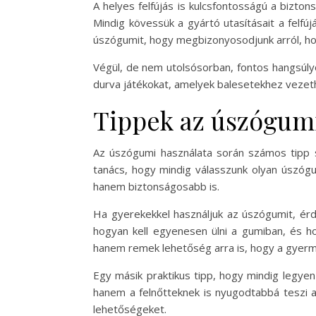
A helyes felfújás is kulcsfontosságú a bizto
Mindig kövessük a gyártó utasításait a felfúj
úszógumit, hogy megbizonyosodjunk arról, h
Végül, de nem utolsósorban, fontos hangsúlyoz
durva játékokat, amelyek balesetekhez vezethe
Tippek az úszógum
Az úszógumi használata során számos tipp s
tanács, hogy mindig válasszunk olyan úszóg
hanem biztonságosabb is.
Ha gyerekekkel használjuk az úszógumit, érd
hogyan kell egyenesen ülni a gumiban, és ho
hanem remek lehetőség arra is, hogy a gyerm
Egy másik praktikus tipp, hogy mindig legyen
hanem a felnőtteknek is nyugodtabbá teszi a 
lehetőségeket.