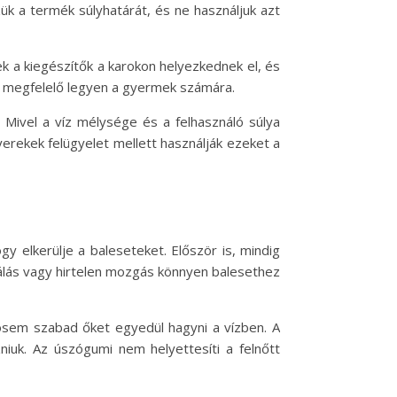
zük a termék súlyhatárát, és ne használjuk azt
k a kiegészítők a karokon helyezkednek el, és
ya megfelelő legyen a gyermek számára.
. Mivel a víz mélysége és a felhasználó súlya
gyerekek felügyelet mellett használják ezeket a
y elkerülje a baleseteket. Először is, mindig
rálás vagy hirtelen mozgás könnyen balesethez
sosem szabad őket egyedül hagyni a vízben. A
niuk. Az úszógumi nem helyettesíti a felnőtt