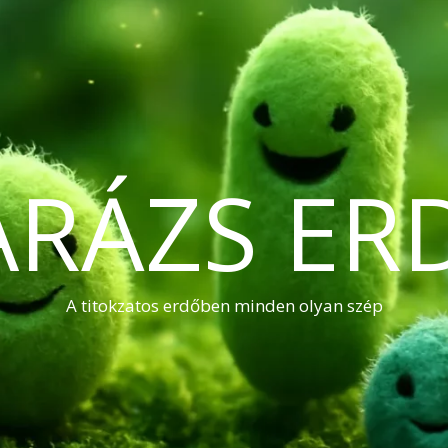
ARÁZS ER
A titokzatos erdőben minden olyan szép