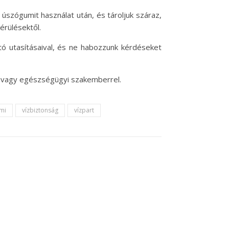
 úszógumit használat után, és tároljuk száraz,
érülésektől.
tó utasításaival, és ne habozzunk kérdéseket
l vagy egészségügyi szakemberrel.
mi
vízbiztonság
vízpart