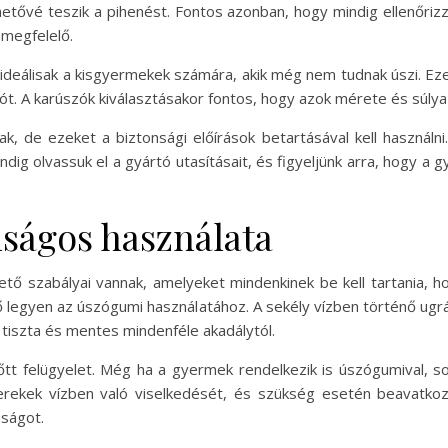
lehetővé teszik a pihenést. Fontos azonban, hogy mindig ellenőriz
 megfelelő.
 ideálisak a kisgyermekek számára, akik még nem tudnak úszi. Eze
álót. A karúszók kiválasztásakor fontos, hogy azok mérete és súl
ak, de ezeket a biztonsági előírások betartásával kell használni
dig olvassuk el a gyártó utasításait, és figyeljünk arra, hogy a 
ságos használata
ő szabályai vannak, amelyeket mindenkinek be kell tartania, hog
lő legyen az úszógumi használatához. A sekély vízben történő ug
 tiszta és mentes mindenféle akadálytól.
tt felügyelet. Még ha a gyermek rendelkezik is úszógumival, 
yerekek vízben való viselkedését, és szükség esetén beavatkoz
nságot.