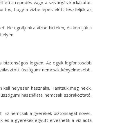
elheti a repedés vagy a szivárgás kockázatát.
fontos, hogy a vízbe lépés előtt teszteljük az
. Ne ugráljunk a vízbe hirtelen, és kerüljük a
helyen.
s biztonságos legyen. Az egyik legfontosabb
egválasztott úszógumi nemcsak kényelmesebb,
kell helyesen használni. Tanítsuk meg nekik,
Az úszógumi használata nemcsak szórakoztató,
at. Ez nemcsak a gyerekek biztonságát növeli,
ek és a gyerekek együtt élvezhetik a víz adta