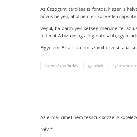
Az úszógumi tárolása is fontos, hiszen a hely
hűvös helyen, ahol nem éri közvetlen napsüté
Végül, ha bármilyen kétség merülne fel az ú
feltenni. A biztonság a legfontosabb, így mind
Figyelem: Ez a cikk nem számít orvosi tanác
biztonságos fürdés
gyerekek
nyári szórako
Az e-mail címet nem tesszük közzé.
A kötele
Név
*