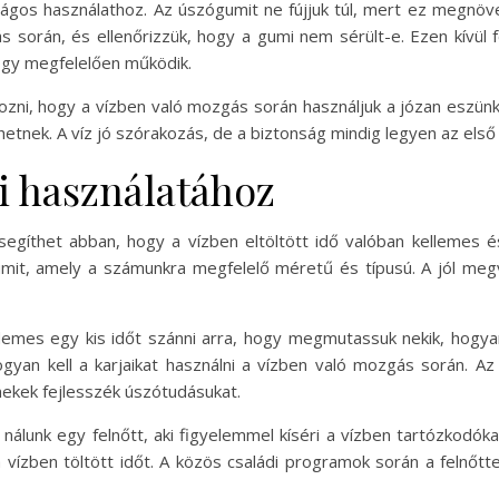
nságos használathoz. Az úszógumit ne fújjuk túl, mert ez megnöv
ás során, és ellenőrizzük, hogy a gumi nem sérült-e. Ezen kívül 
ogy megfelelően működik.
ni, hogy a vízben való mozgás során használjuk a józan eszünket
tnek. A víz jó szórakozás, de a biztonság mindig legyen az első 
i használatához
egíthet abban, hogy a vízben eltöltött idő valóban kellemes é
umit, amely a számunkra megfelelő méretű és típusú. A jól m
emes egy kis időt szánni arra, hogy megmutassuk nekik, hogyan 
gyan kell a karjaikat használni a vízben való mozgás során. 
ekek fejlesszék úszótudásukat.
 nálunk egy felnőtt, aki figyelemmel kíséri a vízben tartózkodók
vízben töltött időt. A közös családi programok során a felnőtt