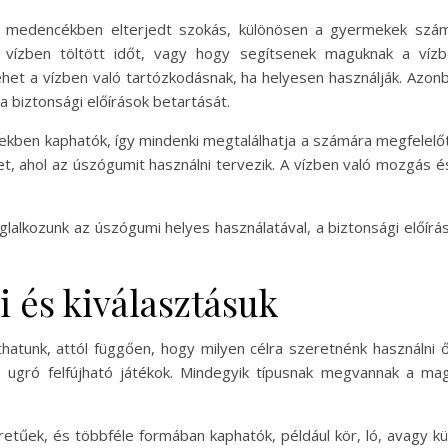
 medencékben elterjedt szokás, különösen a gyermekek számár
a vízben töltött időt, vagy hogy segítsenek maguknak a ví
het a vízben való tartózkodásnak, ha helyesen használják. Azon
a biztonsági előírások betartását.
ben kaphatók, így mindenki megtalálhatja a számára megfelelőt.
et, ahol az úszógumit használni tervezik. A vízben való mozgás 
lkozunk az úszógumi helyes használatával, a biztonsági előíráso
 és kiválasztásuk
hatunk, attól függően, hogy milyen célra szeretnénk használni 
e ugró felfújható játékok. Mindegyik típusnak megvannak a m
etűek, és többféle formában kaphatók, például kör, ló, avagy kü