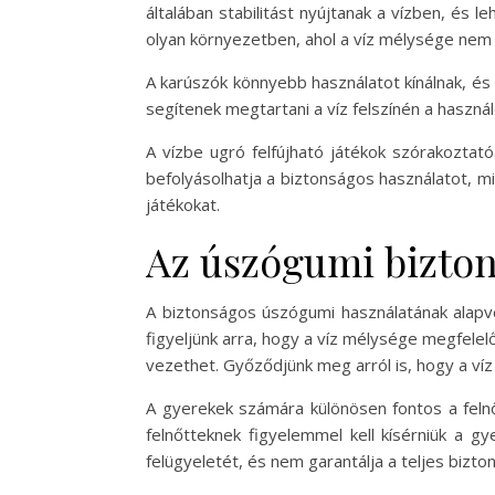
általában stabilitást nyújtanak a vízben, és 
olyan környezetben, ahol a víz mélysége nem
A karúszók könnyebb használatot kínálnak, és
segítenek megtartani a víz felszínén a haszn
A vízbe ugró felfújható játékok szórakoztató
befolyásolhatja a biztonságos használatot, min
játékokat.
Az úszógumi bizton
A biztonságos úszógumi használatának alapvet
figyeljünk arra, hogy a víz mélysége megfele
vezethet. Győződjünk meg arról is, hogy a víz
A gyerekek számára különösen fontos a felnő
felnőtteknek figyelemmel kell kísérniük a g
felügyeletét, és nem garantálja a teljes bizto