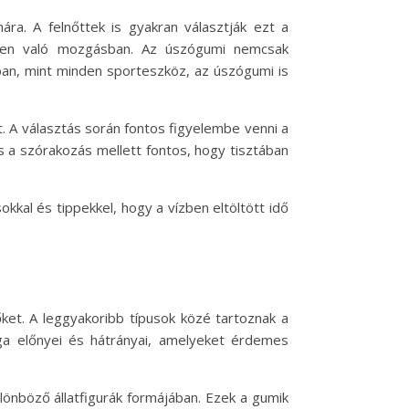
a. A felnőttek is gyakran választják ezt a
zben való mozgásban. Az úszógumi nemcsak
ban, mint minden sporteszköz, az úszógumi is
 A választás során fontos figyelembe venni a
és a szórakozás mellett fontos, hogy tisztában
kkal és tippekkel, hogy a vízben eltöltött idő
őket. A leggyakoribb típusok közé tartoznak a
aga előnyei és hátrányai, amelyeket érdemes
lönböző állatfigurák formájában. Ezek a gumik