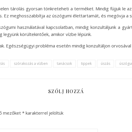
telen tárolás gyorsan tönkreteheti a terméket. Mindig fújjuk le az
s. Ez meghosszabbítja az úszógumi élettartamát, és megóvja a s
szógumi használatával kapcsolatban, mindig konzultáljunk a gyár
ig legyünk körültekintőek, amikor vízbe lépünk.
snak. Egészségügyi probléma esetén mindig konzultáljon orvosáva
zás
szórakozás a vízben
tanácsok
tippek
úszás
úszógu
SZÓLJ HOZZÁ
ző mezőket
*
karakterrel jelöltük