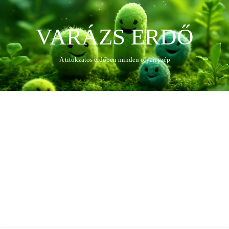
VARÁZS ERDŐ
A titokzatos erdőben minden olyan szép