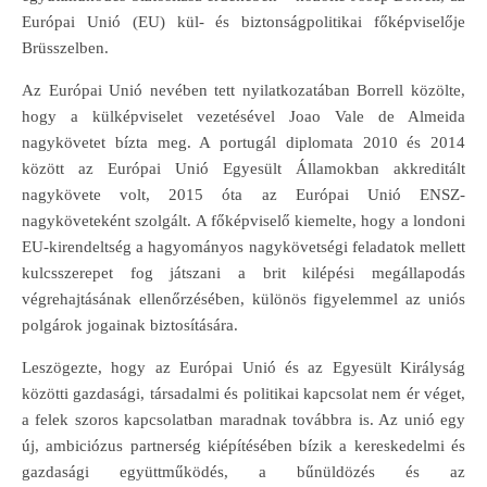
Európai Unió (EU) kül- és biztonságpolitikai főképviselője
Brüsszelben.
Az Európai Unió nevében tett nyilatkozatában Borrell közölte,
hogy a külképviselet vezetésével Joao Vale de Almeida
nagykövetet bízta meg. A portugál diplomata 2010 és 2014
között az Európai Unió Egyesült Államokban akkreditált
nagykövete volt, 2015 óta az Európai Unió ENSZ-
nagyköveteként szolgált. A főképviselő kiemelte, hogy a londoni
EU-kirendeltség a hagyományos nagykövetségi feladatok mellett
kulcsszerepet fog játszani a brit kilépési megállapodás
végrehajtásának ellenőrzésében, különös figyelemmel az uniós
polgárok jogainak biztosítására.
Leszögezte, hogy az Európai Unió és az Egyesült Királyság
közötti gazdasági, társadalmi és politikai kapcsolat nem ér véget,
a felek szoros kapcsolatban maradnak továbbra is. Az unió egy
új, ambiciózus partnerség kiépítésében bízik a kereskedelmi és
gazdasági együttműködés, a bűnüldözés és az