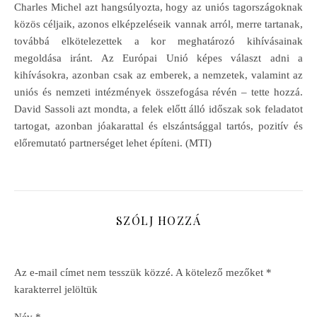
Charles Michel azt hangsúlyozta, hogy az uniós tagországoknak
közös céljaik, azonos elképzeléseik vannak arról, merre tartanak,
továbbá elkötelezettek a kor meghatározó kihívásainak
megoldása iránt. Az Európai Unió képes választ adni a
kihívásokra, azonban csak az emberek, a nemzetek, valamint az
uniós és nemzeti intézmények összefogása révén – tette hozzá.
David Sassoli azt mondta, a felek előtt álló időszak sok feladatot
tartogat, azonban jóakarattal és elszántsággal tartós, pozitív és
előremutató partnerséget lehet építeni. (MTI)
SZÓLJ HOZZÁ
Az e-mail címet nem tesszük közzé.
A kötelező mezőket
*
karakterrel jelöltük