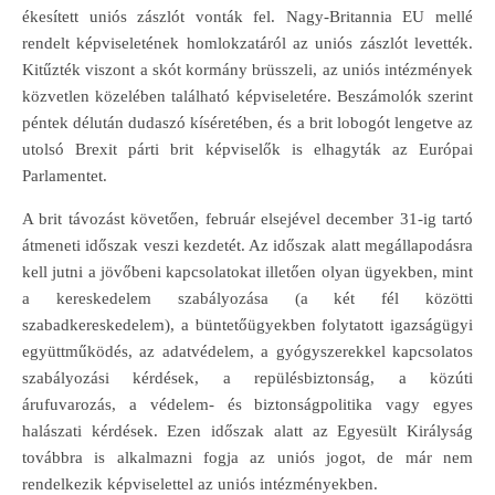
ékesített uniós zászlót vonták fel. Nagy-Britannia EU mellé
rendelt képviseletének homlokzatáról az uniós zászlót levették.
Kitűzték viszont a skót kormány brüsszeli, az uniós intézmények
közvetlen közelében található képviseletére. Beszámolók szerint
péntek délután dudaszó kíséretében, és a brit lobogót lengetve az
utolsó Brexit párti brit képviselők is elhagyták az Európai
Parlamentet.
A brit távozást követően, február elsejével december 31-ig tartó
átmeneti időszak veszi kezdetét. Az időszak alatt megállapodásra
kell jutni a jövőbeni kapcsolatokat illetően olyan ügyekben, mint
a kereskedelem szabályozása (a két fél közötti
szabadkereskedelem), a büntetőügyekben folytatott igazságügyi
együttműködés, az adatvédelem, a gyógyszerekkel kapcsolatos
szabályozási kérdések, a repülésbiztonság, a közúti
árufuvarozás, a védelem- és biztonságpolitika vagy egyes
halászati kérdések. Ezen időszak alatt az Egyesült Királyság
továbbra is alkalmazni fogja az uniós jogot, de már nem
rendelkezik képviselettel az uniós intézményekben.