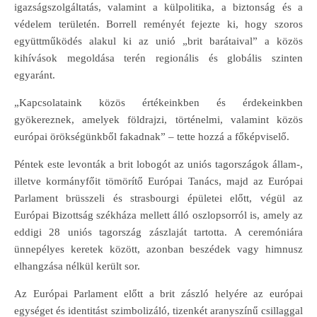
igazságszolgáltatás, valamint a külpolitika, a biztonság és a
védelem területén. Borrell reményét fejezte ki, hogy szoros
együttműködés alakul ki az unió „brit barátaival” a közös
kihívások megoldása terén regionális és globális szinten
egyaránt.
„Kapcsolataink közös értékeinkben és érdekeinkben
gyökereznek, amelyek földrajzi, történelmi, valamint közös
európai örökségünkből fakadnak” – tette hozzá a főképviselő.
Péntek este levonták a brit lobogót az uniós tagországok állam-,
illetve kormányfőit tömörítő Európai Tanács, majd az Európai
Parlament brüsszeli és strasbourgi épületei előtt, végül az
Európai Bizottság székháza mellett álló oszlopsorról is, amely az
eddigi 28 uniós tagország zászlaját tartotta. A ceremóniára
ünnepélyes keretek között, azonban beszédek vagy himnusz
elhangzása nélkül került sor.
Az Európai Parlament előtt a brit zászló helyére az európai
egységet és identitást szimbolizáló, tizenkét aranyszínű csillaggal