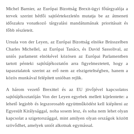
Michel Barnier, az Európai Bizottság Brexit-ügyi főtárgyalója a
tervek szerint hétfői sajtóértekezletén mutatja be az átmeneti
időszakra vonatkozó tárgyalási mandátumának prioritásait és
főbb részleteit.
Ursula von der Leyen, az Európai Bizottság elnöke Brüsszelben
Charles Michellel, az Európai Tanács, és David Sassolival, az
uniós parlament elnökével közösen az Európai Parlamentben
tartott pénteki sajtótájékoztatón arra figyelmeztetett, hogy a
tapasztalatok szerint az erő nem az elszigeteltségben, hanem a
közös munkával felépített unióban rejlik.
A három vezető Brexittel és az EU jövőjével kapcsolatos
sajtótájékoztatóján Von der Leyen egyebek mellett kijelentette: a
lehető legjobb és legszorosabb együttműködést kell kiépíteni az
Egyesült Királysággal, noha sosem lesz, és soha nem lehet olyan
kapcsolat a szigetországgal, mint amilyen olyan országok között
szövődhet, amelyek uniót alkotnak egymással.