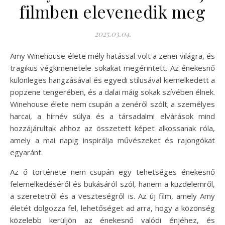
filmben elevenedik meg
2025.03.04.
Amy Winehouse élete mély hatással volt a zenei világra, és
tragikus végkimenetele sokakat megérintett. Az énekesnő
különleges hangzásával és egyedi stílusával kiemelkedett a
popzene tengerében, és a dalai máig sokak szívében élnek.
Winehouse élete nem csupán a zenéről szólt; a személyes
harcai, a hírnév súlya és a társadalmi elvárások mind
hozzájárultak ahhoz az összetett képet alkossanak róla,
amely a mai napig inspirálja művészeket és rajongókat
egyaránt.
Az ő története nem csupán egy tehetséges énekesnő
felemelkedéséről és bukásáról szól, hanem a küzdelemről,
a szeretetről és a veszteségről is. Az új film, amely Amy
életét dolgozza fel, lehetőséget ad arra, hogy a közönség
közelebb kerüljön az énekesnő valódi énjéhez, és