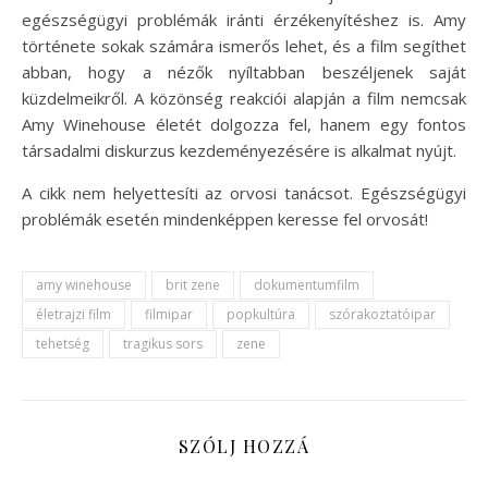
egészségügyi problémák iránti érzékenyítéshez is. Amy
története sokak számára ismerős lehet, és a film segíthet
abban, hogy a nézők nyíltabban beszéljenek saját
küzdelmeikről. A közönség reakciói alapján a film nemcsak
Amy Winehouse életét dolgozza fel, hanem egy fontos
társadalmi diskurzus kezdeményezésére is alkalmat nyújt.
A cikk nem helyettesíti az orvosi tanácsot. Egészségügyi
problémák esetén mindenképpen keresse fel orvosát!
amy winehouse
brit zene
dokumentumfilm
életrajzi film
filmipar
popkultúra
szórakoztatóipar
tehetség
tragikus sors
zene
SZÓLJ HOZZÁ