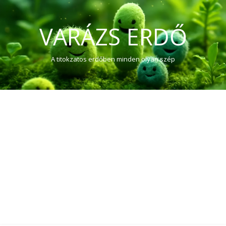
VARÁZS ERDŐ
A titokzatos erdőben minden olyan szép