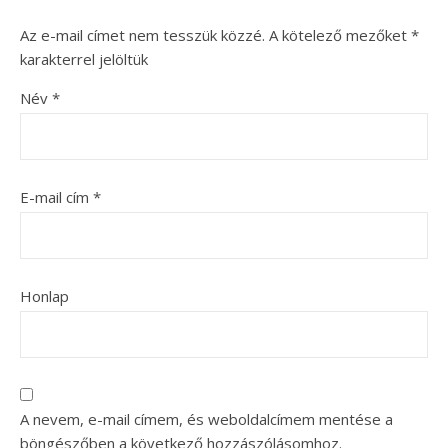
Az e-mail címet nem tesszük közzé.
A kötelező mezőket
*
karakterrel jelöltük
Név
*
E-mail cím
*
Honlap
A nevem, e-mail címem, és weboldalcímem mentése a
böngészőben a következő hozzászólásomhoz.