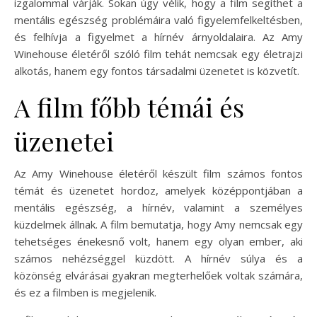
izgalommal várják. Sokan úgy vélik, hogy a film segíthet a
mentális egészség problémáira való figyelemfelkeltésben,
és felhívja a figyelmet a hírnév árnyoldalaira. Az Amy
Winehouse életéről szóló film tehát nemcsak egy életrajzi
alkotás, hanem egy fontos társadalmi üzenetet is közvetít.
A film főbb témái és
üzenetei
Az Amy Winehouse életéről készült film számos fontos
témát és üzenetet hordoz, amelyek középpontjában a
mentális egészség, a hírnév, valamint a személyes
küzdelmek állnak. A film bemutatja, hogy Amy nemcsak egy
tehetséges énekesnő volt, hanem egy olyan ember, aki
számos nehézséggel küzdött. A hírnév súlya és a
közönség elvárásai gyakran megterhelőek voltak számára,
és ez a filmben is megjelenik.