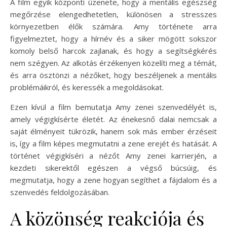
A film egyik központi üzenete, hogy a mentális egészség
megőrzése elengedhetetlen, különösen a stresszes
környezetben élők számára. Amy története arra
figyelmeztet, hogy a hírnév és a siker mögött sokszor
komoly belső harcok zajlanak, és hogy a segítségkérés
nem szégyen. Az alkotás érzékenyen közelíti meg a témát,
és arra ösztönzi a nézőket, hogy beszéljenek a mentális
problémáikról, és keressék a megoldásokat.
Ezen kívül a film bemutatja Amy zenei szenvedélyét is,
amely végigkísérte életét. Az énekesnő dalai nemcsak a
saját élményeit tükrözik, hanem sok más ember érzéseit
is, így a film képes megmutatni a zene erejét és hatását. A
történet végigkíséri a nézőt Amy zenei karrierjén, a
kezdeti sikerektől egészen a végső búcsúig, és
megmutatja, hogy a zene hogyan segíthet a fájdalom és a
szenvedés feldolgozásában.
A közönség reakciója és