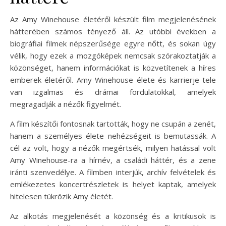
Az Amy Winehouse életéről készült film megjelenésének
hátterében számos tényező áll. Az utóbbi években a
biográfiai filmek népszerűsége egyre nőtt, és sokan úgy
vélik, hogy ezek a mozgóképek nemcsak szórakoztatják a
közönséget, hanem információkat is közvetítenek a híres
emberek életéről. Amy Winehouse élete és karrierje tele
van izgalmas és drámai fordulatokkal, amelyek
megragadják a nézők figyelmét.
A film készítői fontosnak tartották, hogy ne csupán a zenét,
hanem a személyes élete nehézségeit is bemutassák. A
cél az volt, hogy a nézők megértsék, milyen hatással volt
Amy Winehouse-ra a hírnév, a családi háttér, és a zene
iránti szenvedélye. A filmben interjúk, archív felvételek és
emlékezetes koncertrészletek is helyet kaptak, amelyek
hitelesen tükrözik Amy életét.
Az alkotás megjelenését a közönség és a kritikusok is