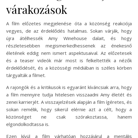
várakozások
A film előzetes megjelenése óta a közönség reakciója
vegyes, de az érdeklődés hatalmas. Sokan várják, hogy
újra átélhessék Amy Winehouse dalait, és hogy
részletesebben megismerkedhessenek az énekesnő
életének eddig nem ismert aspektusaival. Az előzetesek
és a teaser videók már most is felkeltették a nézők
érdeklődését, és a közösségi médiában is széles körben
tárgyalták a filmet.
A rajongók és a kritikusok is egyaránt kíváncsiak arra, hogy
a film mennyire tudja hitelesen visszaadni Amy életét és
zenei karrierjét. A visszajelzések alapján a film ígéretes, és
sokan remélik, hogy sikerül elérnie azt a célt, hogy a
közönséget ne csak szórakoztassa, hanem
elgondolkodtassa is.
Ezen kívül a film várhatóan hozzájárul a mentális