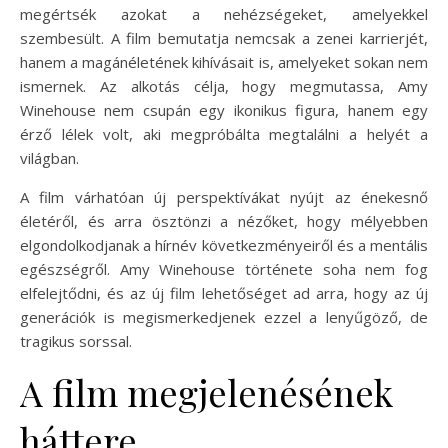
megértsék azokat a nehézségeket, amelyekkel
szembesült. A film bemutatja nemcsak a zenei karrierjét,
hanem a magánéletének kihívásait is, amelyeket sokan nem
ismernek. Az alkotás célja, hogy megmutassa, Amy
Winehouse nem csupán egy ikonikus figura, hanem egy
érző lélek volt, aki megpróbálta megtalálni a helyét a
világban.
A film várhatóan új perspektívákat nyújt az énekesnő
életéről, és arra ösztönzi a nézőket, hogy mélyebben
elgondolkodjanak a hírnév következményeiről és a mentális
egészségről. Amy Winehouse története soha nem fog
elfelejtődni, és az új film lehetőséget ad arra, hogy az új
generációk is megismerkedjenek ezzel a lenyűgöző, de
tragikus sorssal.
A film megjelenésének
háttere