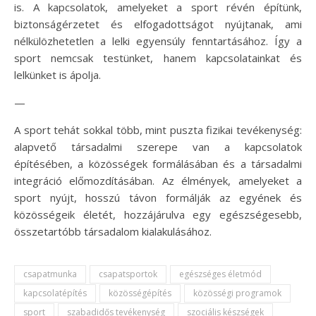
is. A kapcsolatok, amelyeket a sport révén építünk,
biztonságérzetet és elfogadottságot nyújtanak, ami
nélkülözhetetlen a lelki egyensúly fenntartásához. Így a
sport nemcsak testünket, hanem kapcsolatainkat és
lelkünket is ápolja.
—
A sport tehát sokkal több, mint puszta fizikai tevékenység:
alapvető társadalmi szerepe van a kapcsolatok
építésében, a közösségek formálásában és a társadalmi
integráció előmozdításában. Az élmények, amelyeket a
sport nyújt, hosszú távon formálják az egyének és
közösségeik életét, hozzájárulva egy egészségesebb,
összetartóbb társadalom kialakulásához.
csapatmunka
csapatsportok
egészséges életmód
kapcsolatépítés
közösségépítés
közösségi programok
sport
szabadidős tevékenység
szociális készségek