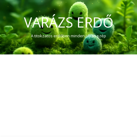
VARÁZS ERDŐ
A titokzatos erdőben minden olyan szép