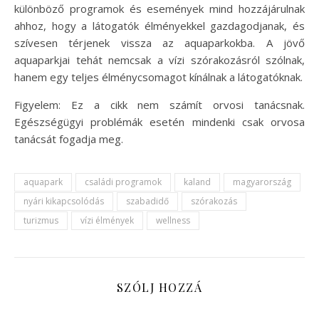
különböző programok és események mind hozzájárulnak
ahhoz, hogy a látogatók élményekkel gazdagodjanak, és
szívesen térjenek vissza az aquaparkokba. A jövő
aquaparkjai tehát nemcsak a vízi szórakozásról szólnak,
hanem egy teljes élménycsomagot kínálnak a látogatóknak.
Figyelem: Ez a cikk nem számít orvosi tanácsnak.
Egészségügyi problémák esetén mindenki csak orvosa
tanácsát fogadja meg.
aquapark
családi programok
kaland
magyarország
nyári kikapcsolódás
szabadidő
szórakozás
turizmus
vízi élmények
wellness
SZÓLJ HOZZÁ