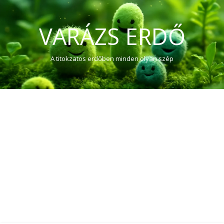
VARÁZS ERDŐ
A titokzatos erdőben minden olyan szép