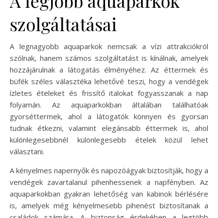
A legjobb aquaparkok
szolgáltatásai
A legnagyobb aquaparkok nemcsak a vízi attrakciókról
szólnak, hanem számos szolgáltatást is kínálnak, amelyek
hozzájárulnak a látogatás élményéhez. Az éttermek és
büfék széles választéka lehetővé teszi, hogy a vendégek
ízletes ételeket és frissítő italokat fogyasszanak a nap
folyamán. Az aquaparkokban általában találhatóak
gyorséttermek, ahol a látogatók könnyen és gyorsan
tudnak étkezni, valamint elegánsabb éttermek is, ahol
különlegesebbnél különlegesebb ételek közül lehet
választani.
A kényelmes napernyők és napozóágyak biztosítják, hogy a
vendégek zavartalanul pihenhessenek a napfényben. Az
aquaparkokban gyakran lehetőség van kabinok bérlésére
is, amelyek még kényelmesebb pihenést biztosítanak a
családok számára. A biztonság érdekében a legtöbb