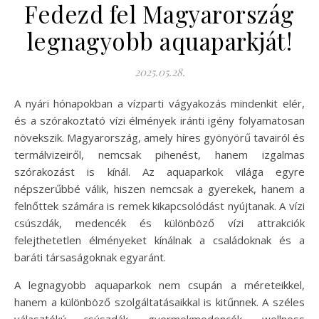
Fedezd fel Magyarország
legnagyobb aquaparkját!
2025.05.28.
A nyári hónapokban a vízparti vágyakozás mindenkit elér,
és a szórakoztató vízi élmények iránti igény folyamatosan
növekszik. Magyarország, amely híres gyönyörű tavairól és
termálvizeiről, nemcsak pihenést, hanem izgalmas
szórakozást is kínál. Az aquaparkok világa egyre
népszerűbbé válik, hiszen nemcsak a gyerekek, hanem a
felnőttek számára is remek kikapcsolódást nyújtanak. A vízi
csúszdák, medencék és különböző vízi attrakciók
felejthetetlen élményeket kínálnak a családoknak és a
baráti társaságoknak egyaránt.
A legnagyobb aquaparkok nem csupán a méreteikkel,
hanem a különböző szolgáltatásaikkal is kitűnnek. A széles