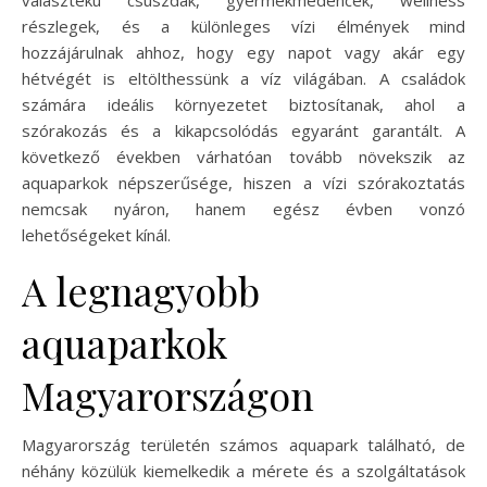
választékú csúszdák, gyermekmedencék, wellness
részlegek, és a különleges vízi élmények mind
hozzájárulnak ahhoz, hogy egy napot vagy akár egy
hétvégét is eltölthessünk a víz világában. A családok
számára ideális környezetet biztosítanak, ahol a
szórakozás és a kikapcsolódás egyaránt garantált. A
következő években várhatóan tovább növekszik az
aquaparkok népszerűsége, hiszen a vízi szórakoztatás
nemcsak nyáron, hanem egész évben vonzó
lehetőségeket kínál.
A legnagyobb
aquaparkok
Magyarországon
Magyarország területén számos aquapark található, de
néhány közülük kiemelkedik a mérete és a szolgáltatások