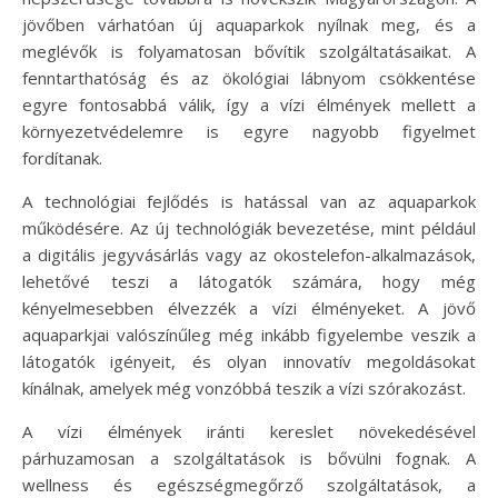
jövőben várhatóan új aquaparkok nyílnak meg, és a
meglévők is folyamatosan bővítik szolgáltatásaikat. A
fenntarthatóság és az ökológiai lábnyom csökkentése
egyre fontosabbá válik, így a vízi élmények mellett a
környezetvédelemre is egyre nagyobb figyelmet
fordítanak.
A technológiai fejlődés is hatással van az aquaparkok
működésére. Az új technológiák bevezetése, mint például
a digitális jegyvásárlás vagy az okostelefon-alkalmazások,
lehetővé teszi a látogatók számára, hogy még
kényelmesebben élvezzék a vízi élményeket. A jövő
aquaparkjai valószínűleg még inkább figyelembe veszik a
látogatók igényeit, és olyan innovatív megoldásokat
kínálnak, amelyek még vonzóbbá teszik a vízi szórakozást.
A vízi élmények iránti kereslet növekedésével
párhuzamosan a szolgáltatások is bővülni fognak. A
wellness és egészségmegőrző szolgáltatások, a