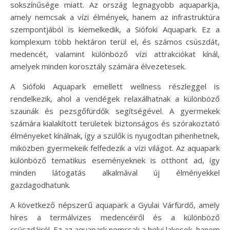
sokszínűsége miatt. Az ország legnagyobb aquaparkja,
amely nemcsak a vízi élmények, hanem az infrastruktúra
szempontjából is kiemelkedik, a Siófoki Aquapark. Ez a
komplexum több hektáron terül el, és számos csúszdát,
medencét, valamint különböző vízi attrakciókat kínál,
amelyek minden korosztály számára élvezetesek.
A Siófoki Aquapark emellett wellness részleggel is
rendelkezik, ahol a vendégek relaxálhatnak a különböző
szaunák és pezsgőfürdők segítségével. A gyermekek
számára kialakított területek biztonságos és szórakoztató
élményeket kínálnak, így a szülők is nyugodtan pihenhetnek,
miközben gyermekeik felfedezik a vízi világot. Az aquapark
különböző tematikus eseményeknek is otthont ad, így
minden látogatás alkalmával új élményekkel
gazdagodhatunk.
A következő népszerű aquapark a Gyulai Várfürdő, amely
híres a termálvizes medencéiről és a különböző
csúszdáiról. Ez az aquapark nemcsak a helyi lakosok, hanem