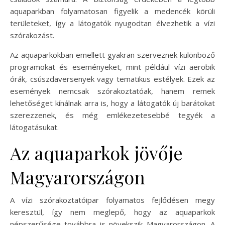
aquaparkban folyamatosan figyelik a medencék körüli
területeket, így a látogatók nyugodtan élvezhetik a vízi
szórakozást.
Az aquaparkokban emellett gyakran szerveznek különböző
programokat és eseményeket, mint például vízi aerobik
órák, csúszdaversenyek vagy tematikus estélyek. Ezek az
események nemcsak szórakoztatóak, hanem remek
lehetőséget kínálnak arra is, hogy a látogatók új barátokat
szerezzenek, és még emlékezetesebbé tegyék a
látogatásukat.
Az aquaparkok jövője
Magyarországon
A vízi szórakoztatóipar folyamatos fejlődésen megy
keresztül, így nem meglepő, hogy az aquaparkok
népszerűsége továbbra is növekszik Magyarországon. A