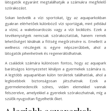
látogatók egyaránt megtalálhatják a számukra megfelelő
szórakozást.
Sokan kedvelik a vízi sportokat, így az aquaparkokban
gyakran elérhetőek különböző vízi sportágak, mint például
a vízisí, a wakeboardozás vagy a vízi biciklizés. Ezek a
tevékenységek nemcsak szórakoztatóak, hanem remek
lehetőséget kínálnak a fittség megőrzésére is. Emellett a
wellness részlegek is egyre népszerűbbek, ahol a
látogatók pihenhetnek és regenerálódhatnak.
A családok számára különösen fontos, hogy az aquapark
barátságos környezetet kínáljon a gyermekek számára is.
A legtöbb aquaparkban külön területek találhatóak, ahol a
legkisebbek biztonságosan játszhatnak. Ezek a
gyermekmedencék színes, vidám elemekkel vannak
felszerelve, amelyekkel a gyerekek szórakozhatnak, míg a
szülők nyugodtan figyelhetik őket.