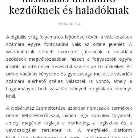
kezdőknek és haladóknak
2024.06.04.
A digitális világ folyamatos fejlődése révén a vállalkozások
számára egyre fontosabbá válik az online jelenlét. A
webáruházak kiemelt szerepet játszanak a vásárlási
szokások megváltozásában, hiszen a fogyasztók egyre
inkább az interneten keresztül szerzik be termékeiket. Az
online vásárlás kényelme és gyorsasága mellett a vásárlók
számára elérhető széles választék is vonzó, amely a
hagyományos bolti vásárlás előnyeit meghaladó élményt
kínál.
A webáruház üzemeltetése azonban nemcsak a termékek
online feltöltéséről szól, hanem egy komplex folyamat,
amely magában foglalja a marketing, a logisztika és a
vevőszolgálat területeit is. A megfelelő platform
kiválasztása kulcsfontosságú lépés, amely meghatározza a