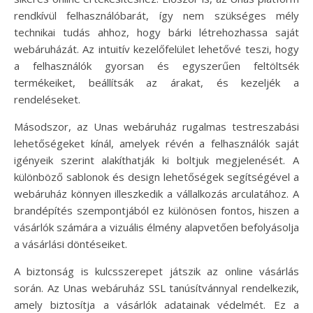
rendkívül felhasználóbarát, így nem szükséges mély
technikai tudás ahhoz, hogy bárki létrehozhassa saját
webáruházát. Az intuitív kezelőfelület lehetővé teszi, hogy
a felhasználók gyorsan és egyszerűen feltöltsék
termékeiket, beállítsák az árakat, és kezeljék a
rendeléseket.
Másodszor, az Unas webáruház rugalmas testreszabási
lehetőségeket kínál, amelyek révén a felhasználók saját
igényeik szerint alakíthatják ki boltjuk megjelenését. A
különböző sablonok és design lehetőségek segítségével a
webáruház könnyen illeszkedik a vállalkozás arculatához. A
brandépítés szempontjából ez különösen fontos, hiszen a
vásárlók számára a vizuális élmény alapvetően befolyásolja
a vásárlási döntéseiket.
A biztonság is kulcsszerepet játszik az online vásárlás
során. Az Unas webáruház SSL tanúsítvánnyal rendelkezik,
amely biztosítja a vásárlók adatainak védelmét. Ez a