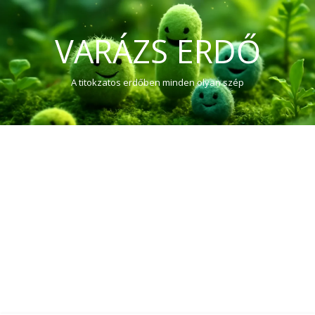
VARÁZS ERDŐ
A titokzatos erdőben minden olyan szép