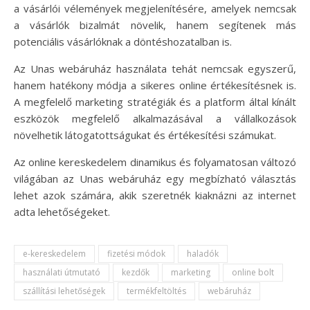
a vásárlói vélemények megjelenítésére, amelyek nemcsak
a vásárlók bizalmát növelik, hanem segítenek más
potenciális vásárlóknak a döntéshozatalban is.
Az Unas webáruház használata tehát nemcsak egyszerű,
hanem hatékony módja a sikeres online értékesítésnek is.
A megfelelő marketing stratégiák és a platform által kínált
eszközök megfelelő alkalmazásával a vállalkozások
növelhetik látogatottságukat és értékesítési számukat.
Az online kereskedelem dinamikus és folyamatosan változó
világában az Unas webáruház egy megbízható választás
lehet azok számára, akik szeretnék kiaknázni az internet
adta lehetőségeket.
e-kereskedelem
fizetési módok
haladók
használati útmutató
kezdők
marketing
online bolt
szállítási lehetőségek
termékfeltöltés
webáruház