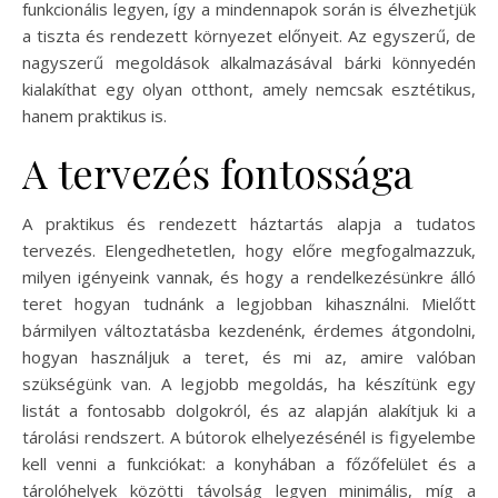
funkcionális legyen, így a mindennapok során is élvezhetjük
a tiszta és rendezett környezet előnyeit. Az egyszerű, de
nagyszerű megoldások alkalmazásával bárki könnyedén
kialakíthat egy olyan otthont, amely nemcsak esztétikus,
hanem praktikus is.
A tervezés fontossága
A praktikus és rendezett háztartás alapja a tudatos
tervezés. Elengedhetetlen, hogy előre megfogalmazzuk,
milyen igényeink vannak, és hogy a rendelkezésünkre álló
teret hogyan tudnánk a legjobban kihasználni. Mielőtt
bármilyen változtatásba kezdenénk, érdemes átgondolni,
hogyan használjuk a teret, és mi az, amire valóban
szükségünk van. A legjobb megoldás, ha készítünk egy
listát a fontosabb dolgokról, és az alapján alakítjuk ki a
tárolási rendszert. A bútorok elhelyezésénél is figyelembe
kell venni a funkciókat: a konyhában a főzőfelület és a
tárolóhelyek közötti távolság legyen minimális, míg a