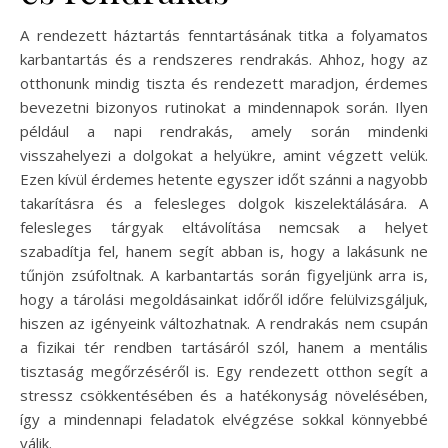
A rendezett háztartás fenntartásának titka a folyamatos
karbantartás és a rendszeres rendrakás. Ahhoz, hogy az
otthonunk mindig tiszta és rendezett maradjon, érdemes
bevezetni bizonyos rutinokat a mindennapok során. Ilyen
például a napi rendrakás, amely során mindenki
visszahelyezi a dolgokat a helyükre, amint végzett velük.
Ezen kívül érdemes hetente egyszer időt szánni a nagyobb
takarításra és a felesleges dolgok kiszelektálására. A
felesleges tárgyak eltávolítása nemcsak a helyet
szabadítja fel, hanem segít abban is, hogy a lakásunk ne
tűnjön zsúfoltnak. A karbantartás során figyeljünk arra is,
hogy a tárolási megoldásainkat időről időre felülvizsgáljuk,
hiszen az igényeink változhatnak. A rendrakás nem csupán
a fizikai tér rendben tartásáról szól, hanem a mentális
tisztaság megőrzéséről is. Egy rendezett otthon segít a
stressz csökkentésében és a hatékonyság növelésében,
így a mindennapi feladatok elvégzése sokkal könnyebbé
válik.