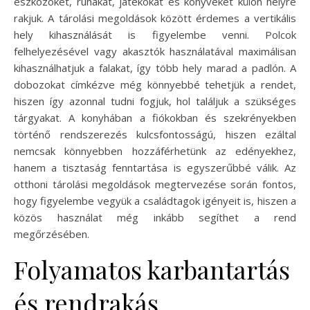
eszközöket, ruhákat, játékokat és könyveket külön helyre
rakjuk. A tárolási megoldások között érdemes a vertikális
hely kihasználását is figyelembe venni. Polcok
felhelyezésével vagy akasztók használatával maximálisan
kihasználhatjuk a falakat, így több hely marad a padlón. A
dobozokat címkézve még könnyebbé tehetjük a rendet,
hiszen így azonnal tudni fogjuk, hol találjuk a szükséges
tárgyakat. A konyhában a fiókokban és szekrényekben
történő rendszerezés kulcsfontosságú, hiszen ezáltal
nemcsak könnyebben hozzáférhetünk az edényekhez,
hanem a tisztaság fenntartása is egyszerűbbé válik. Az
otthoni tárolási megoldások megtervezése során fontos,
hogy figyelembe vegyük a családtagok igényeit is, hiszen a
közös használat még inkább segíthet a rend
megőrzésében.
Folyamatos karbantartás
és rendrakás