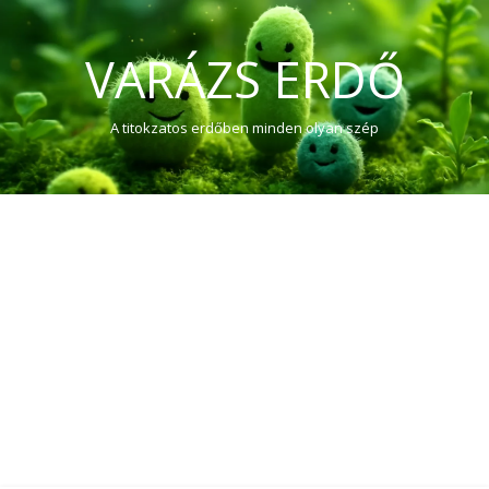
VARÁZS ERDŐ
A titokzatos erdőben minden olyan szép