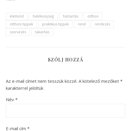
életmód
hatékonyság
háztartás
otthon
otthoni tippek
praktikus tippek
rend
rendezés
szervezés
takarítás
SZÓLJ HOZZÁ
Az e-mail címet nem tesszük közzé.
A kötelező mezőket
*
karakterrel jelöltük
Név
*
E-mail cím
*