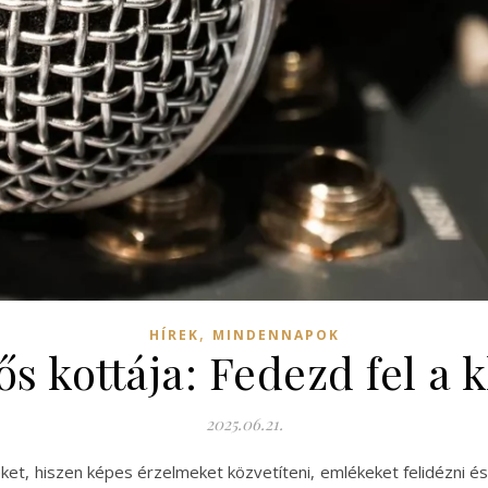
,
HÍREK
MINDENNAPOK
s kottája: Fedezd fel a k
2025.06.21.
ket, hiszen képes érzelmeket közvetíteni, emlékeket felidézni 