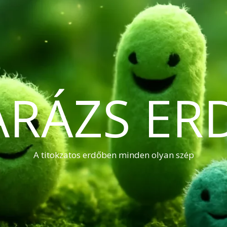
ARÁZS ER
A titokzatos erdőben minden olyan szép