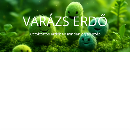
VARÁZS ERDŐ
A titokzatos erdőben minden olyan szép