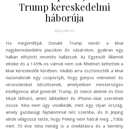
Trump kereskedelmi
háborúja
2025.06.02.
Ha megemlítjük Donald Trump nevét a kínai
nagykereskedelmi piacokon és vásárokon, gyakran egy
halkan elfojtott nevetés hallatszik. Az Egyesült Államok
elnöke és a 145%-os vámok nem sok félelmet keltettek a
kínai kereskedők körében. Inkább arra ösztönözték a kínai
nacionalisták egy csoportját, hogy gúnyos mémeket és
vírusvideókat készítsenek, amelyekben mesterséges
intelligencia által generált Trump, JD Vance alelnök és Elon
Musk látható, amint lábbeliket és iPhone-okat szerelnek
össze. Kína nem úgy viselkedik, mint egy olyan ország,
amely gazdasági fájdalommal néz szembe, és Xi Jinping
elnök világossá tette, hogy Peking nem hátrál meg. „Több
mint 70 éve Kína mindig is a önellátásra és a kemény