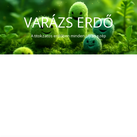
VARÁZS ERDŐ
A titokzatos erdőben minden olyan szép