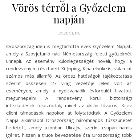
Vörös térről a Győzelem
napján
2025.05.10.
Oroszország idén is megtartotta éves Győzelem Napját,
amely a Szovjetunió náci Németország feletti győzelmét
ünnepli. Az esemény különlegességét növeli, hogy a
rendezvényen részt vett Xi Jinping, Kína elnöke is, valamint
számos más államfő. Az orosz hatóságok tájékoztatása
szerint összesen 27 világ vezetője jelen volt az
eseményen, amely a nyolcvanadik évfordulót hivatott
megünnepelni. A rendezvény körüli biztonsági
intézkedések fokozódtak, mivel az ukrán főváros, Kijev
elleni támadások napokon át folytatódtak. A Győzelem
Napja alkalmából Oroszország háromnapos tűzszünetet
hirdetett, amely azonban Ukrajna szerint csupán hamis
ígéret, hiszen a truce bevezetése óta Oroszország több