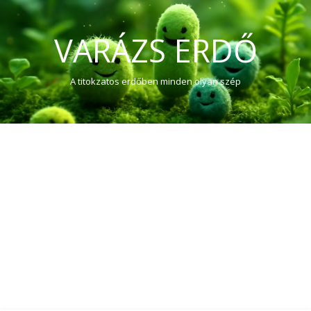
VARÁZS ERDŐ
A titokzatos erdőben minden olyan szép