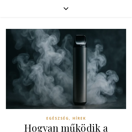
,
EGÉSZSÉG
HÍREK
Hogyan működik a