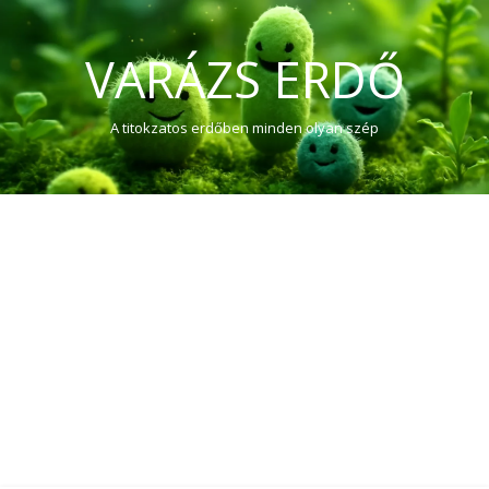
VARÁZS ERDŐ
A titokzatos erdőben minden olyan szép