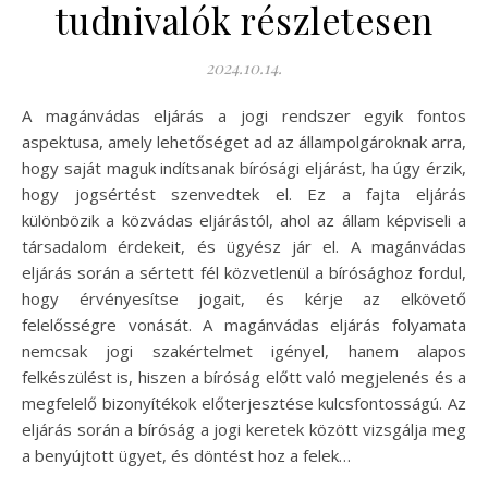
tudnivalók részletesen
2024.10.14.
A magánvádas eljárás a jogi rendszer egyik fontos
aspektusa, amely lehetőséget ad az állampolgároknak arra,
hogy saját maguk indítsanak bírósági eljárást, ha úgy érzik,
hogy jogsértést szenvedtek el. Ez a fajta eljárás
különbözik a közvádas eljárástól, ahol az állam képviseli a
társadalom érdekeit, és ügyész jár el. A magánvádas
eljárás során a sértett fél közvetlenül a bírósághoz fordul,
hogy érvényesítse jogait, és kérje az elkövető
felelősségre vonását. A magánvádas eljárás folyamata
nemcsak jogi szakértelmet igényel, hanem alapos
felkészülést is, hiszen a bíróság előtt való megjelenés és a
megfelelő bizonyítékok előterjesztése kulcsfontosságú. Az
eljárás során a bíróság a jogi keretek között vizsgálja meg
a benyújtott ügyet, és döntést hoz a felek…