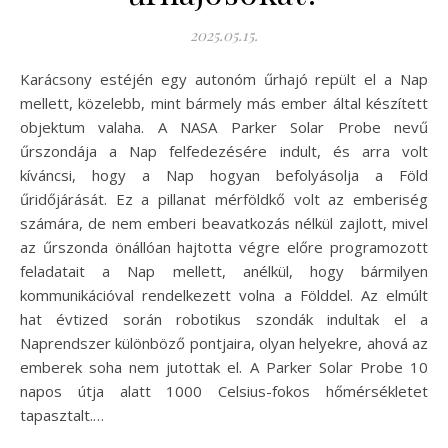
2025.05.15.
Karácsony estéjén egy autonóm űrhajó repült el a Nap
mellett, közelebb, mint bármely más ember által készített
objektum valaha. A NASA Parker Solar Probe nevű
űrszondája a Nap felfedezésére indult, és arra volt
kíváncsi, hogy a Nap hogyan befolyásolja a Föld
űridőjárását. Ez a pillanat mérföldkő volt az emberiség
számára, de nem emberi beavatkozás nélkül zajlott, mivel
az űrszonda önállóan hajtotta végre előre programozott
feladatait a Nap mellett, anélkül, hogy bármilyen
kommunikációval rendelkezett volna a Földdel. Az elmúlt
hat évtized során robotikus szondák indultak el a
Naprendszer különböző pontjaira, olyan helyekre, ahová az
emberek soha nem jutottak el. A Parker Solar Probe 10
napos útja alatt 1000 Celsius-fokos hőmérsékletet
tapasztalt.…