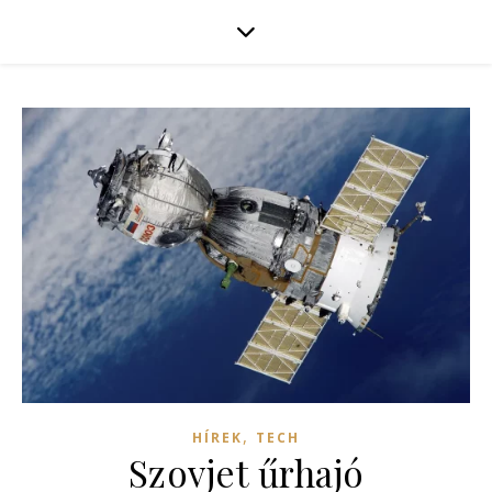
,
HÍREK
TECH
Szovjet űrhajó