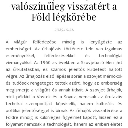
valószínűleg visszatért a
Föld légkörébe
2025.10.21.
A világűr felfedezése mindig is lenyűgözte az
emberiséget. Az űrhajózás története tele van izgalmas
eseményekkel, felfedezésekkel és technológiai
vívmányokkal. Az 1960-as években a Szovjetunió élen járt
az űrkutatásban, és számos jelentős küldetést hajtott
végre. Az űrhajózás első lépései során a szovjet mérnökök
és tudósok rengeteget tettek azért, hogy az emberiség
megismerje a világűrt és annak titkait. A szovjet űrhajók,
mint például a Vostok és a Soyuz, nemcsak az űrutazás
technikai szempontjait képviselik, hanem kulturális és
politikai jelentőséggel is bírnak. Az űrhajók visszatérése a
Földre mindig is különleges figyelmet kapott, hiszen ez a
folyamat nemcsak a technológiát, hanem az emberi életet