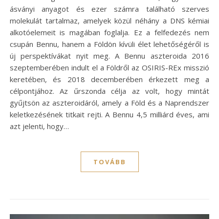
ásványi anyagot és ezer számra található szerves
molekulát tartalmaz, amelyek közül néhány a DNS kémiai
alkotóelemeit is magában foglalja. Ez a felfedezés nem
csupán Bennu, hanem a Földön kívüli élet lehetőségéről is
új perspektívákat nyit meg. A Bennu aszteroida 2016
szeptemberében indult el a Földről az OSIRIS-REx misszió
keretében, és 2018 decemberében érkezett meg a
célpontjához. Az űrszonda célja az volt, hogy mintát
gyűjtsön az aszteroidáról, amely a Föld és a Naprendszer
keletkezésének titkait rejti. A Bennu 4,5 milliárd éves, ami
azt jelenti, hogy…
TOVÁBB