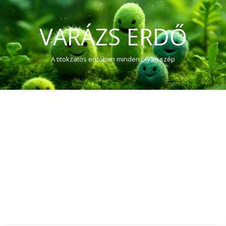
VARÁZS ERDŐ
A titokzatos erdőben minden olyan szép