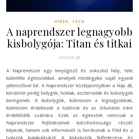
,
HÍREK
TECH
A naprendszer legnagyobb
kisbolygója: Titan és titkai
2025.06.29.
A Naprendszer egy lenyűgöző és sokszínű hely, tele
különféle égitestekkel, amelyek mindegyike saját egyedi
jellemzőivel bír. A Naprendszer középpontjában a Nap áll,
körülötte pedig bolygók, holdak, aszteroidák és kisbolygók
keringenek. A kisbolygók, különösen a legnagyobbak,
különösen érdekesek a tudósok és az űrkutatás iránt
érdeklődők számára. Ezek az égitestek nemcsak a
Naprendszer fejlődésének kulcsfontosságú részét
képezik, hanem sok információt is hordoznak a Föld és a
bolygók kialakulásáról. A kisbolygók felfedezése és