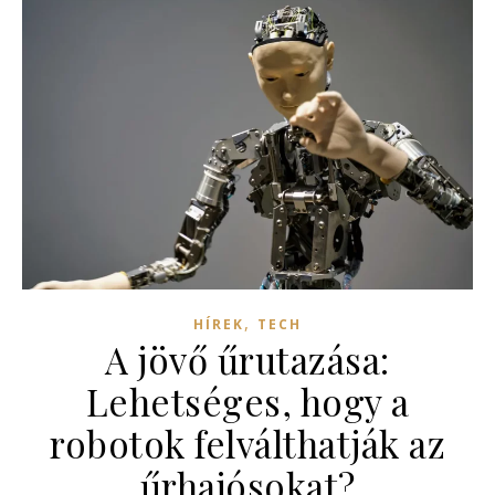
,
HÍREK
TECH
A jövő űrutazása:
Lehetséges, hogy a
robotok felválthatják az
űrhajósokat?