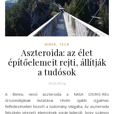
,
HÍREK
TECH
Aszteroida: az élet
építőelemeit rejti, állítják
a tudósok
2025.06.14.
A Bennu nevű aszteroida a NASA OSIRIS-REx
űrszondájának kutatásai révén újabb izgalmas
felfedezéseket hozott a tudomány világába. Az aszteroida
felszínén végzett elemzések során kiderült, hogy számos