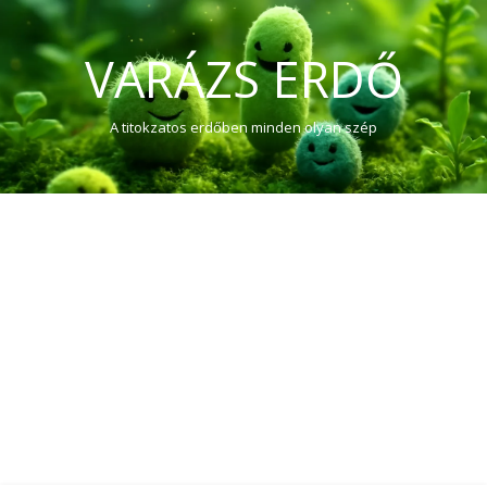
VARÁZS ERDŐ
A titokzatos erdőben minden olyan szép