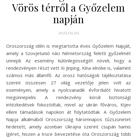
Vörös térről a Győzelem
napján
2025.05.10.
Oroszország idén is megtartotta éves Győzelem Napját,
amely a Szovjetunió náci Németország feletti győzelmét
ünnepli. Az esemény különlegességét növeli, hogy a
rendezvényen részt vett Xi Jinping, Kína elnöke is, valamint
számos más államfő. Az orosz hatóságok tájékoztatása
szerint összesen 27 világ vezetője jelen volt az
eseményen, amely a nyolcvanadik évfordulót hivatott
megünnepelni. A rendezvény körüli biztonsági
intézkedések fokozódtak, mivel az ukrán főváros, Kijev
elleni támadások napokon át folytatódtak. A Győzelem
Napja alkalmából Oroszország háromnapos tűzszünetet
hirdetett, amely azonban Ukrajna szerint csupán hamis
ígéret, hiszen a truce bevezetése óta Oroszország több