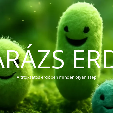
ARÁZS ER
A titokzatos erdőben minden olyan szép