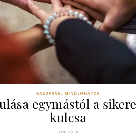
,
GAZDASÁG
MINDENNAPOK
ulása egymástól a sike
kulcsa
2026.06.19.