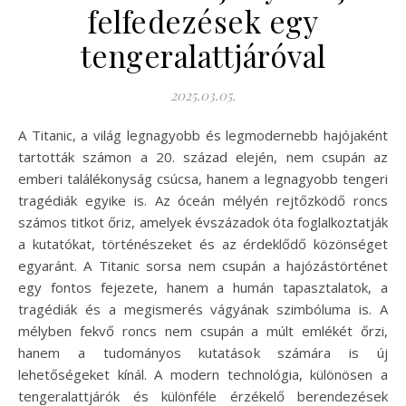
felfedezések egy
tengeralattjáróval
2025.03.05.
A Titanic, a világ legnagyobb és legmodernebb hajójaként
tartották számon a 20. század elején, nem csupán az
emberi találékonyság csúcsa, hanem a legnagyobb tengeri
tragédiák egyike is. Az óceán mélyén rejtőzködő roncs
számos titkot őriz, amelyek évszázadok óta foglalkoztatják
a kutatókat, történészeket és az érdeklődő közönséget
egyaránt. A Titanic sorsa nem csupán a hajózástörténet
egy fontos fejezete, hanem a humán tapasztalatok, a
tragédiák és a megismerés vágyának szimbóluma is. A
mélyben fekvő roncs nem csupán a múlt emlékét őrzi,
hanem a tudományos kutatások számára is új
lehetőségeket kínál. A modern technológia, különösen a
tengeralattjárók és különféle érzékelő berendezések