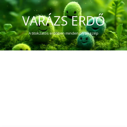
VARÁZS ERDŐ
A titokzatos erdőben minden olyan szép