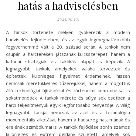
hatás a hadviselésben
2025.06.10.
A tankok története mélyen gyökerezik a modern
hadviselés fejlődésében, és az egyik legmeghatározóbb
fegyvernemmé vált a 20. század során. A tankok nem
csupán a harctereken játszanak kulcsszerepet, hanem a
katonai stratégiák és taktikák alapját is képezik. A
legnagyobb tankok, amelyeket valaha terveztek és
építettek, különleges figyelmet érdemelnek, hiszen
nemcsak méretükkel és tűzerejükkel, hanem a mögöttük
álló technológiai újításokkal és történelmi kontextussal is
sokatmondóak. A tankok mérete és súlya sok esetben a
harci teljesítményük egyik legfontosabb tényezője. A világ
legnagyobb tankjai nemcsak az acél és a technológia
monumentális alkotásai, hanem a hadsereg hatalmának és
erejének szimbólumai is. A tankok fejlődése során számos
különleges és extrém példány született, amelyek sok