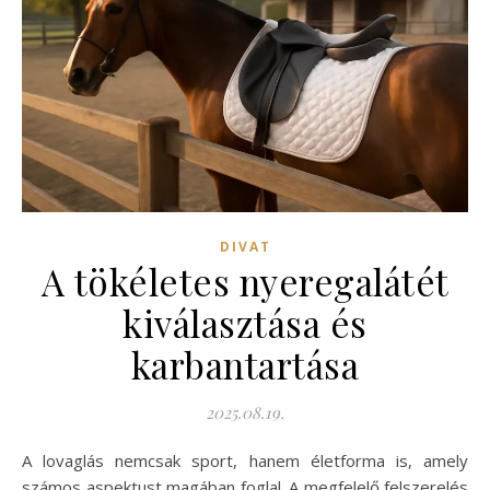
DIVAT
A tökéletes nyeregalátét
kiválasztása és
karbantartása
2025.08.19.
A lovaglás nemcsak sport, hanem életforma is, amely
számos aspektust magában foglal. A megfelelő felszerelés