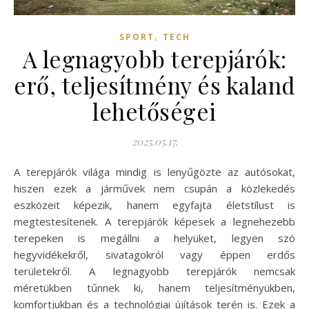
,
SPORT
TECH
A legnagyobb terepjárók:
erő, teljesítmény és kaland
lehetőségei
2025.05.17.
A terepjárók világa mindig is lenyűgözte az autósokat,
hiszen ezek a járművek nem csupán a közlekedés
eszközeit képezik, hanem egyfajta életstílust is
megtestesítenek. A terepjárók képesek a legnehezebb
terepeken is megállni a helyüket, legyen szó
hegyvidékekről, sivatagokról vagy éppen erdős
területekről. A legnagyobb terepjárók nemcsak
méretükben tűnnek ki, hanem teljesítményükben,
komfortjukban és a technológiai újítások terén is. Ezek a