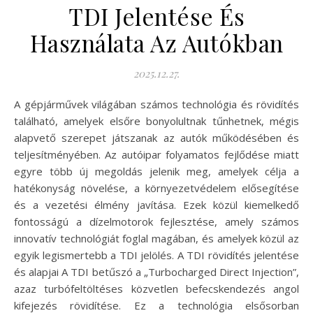
TDI Jelentése És
Használata Az Autókban
2025.12.27.
A gépjárművek világában számos technológia és rövidítés
található, amelyek elsőre bonyolultnak tűnhetnek, mégis
alapvető szerepet játszanak az autók működésében és
teljesítményében. Az autóipar folyamatos fejlődése miatt
egyre több új megoldás jelenik meg, amelyek célja a
hatékonyság növelése, a környezetvédelem elősegítése
és a vezetési élmény javítása. Ezek közül kiemelkedő
fontosságú a dízelmotorok fejlesztése, amely számos
innovatív technológiát foglal magában, és amelyek közül az
egyik legismertebb a TDI jelölés. A TDI rövidítés jelentése
és alapjai A TDI betűszó a „Turbocharged Direct Injection”,
azaz turbófeltöltéses közvetlen befecskendezés angol
kifejezés rövidítése. Ez a technológia elsősorban