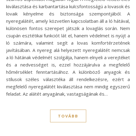
kiválasztása és karbantartása kulcsfontosságú a lovasok és
lovaik kényelme és biztonsága szempontjából. A
nyeregalátét, amely közvetlen kapcsolatban áll a ló hátával,
különösen fontos szerepet játszik a lovaglás során. Nem
csupán esztétikai funkciót lát el, hanem védelmet is nyújt a
ló számára, valamint segít a lovas komfortérzetének
javításában. A nyereg alá helyezett nyeregalátét nemcsak
a ló hátának védelmét szolgálja, hanem elnyeli a verejtéket
és a nedvességet is, ezzel hozzájárulva a megfelelő
hőmérséklet fenntartásához. A különböző anyagok és
stílusok széles választéka áll rendelkezésre, ezért a
megfelelő nyeregalátét kiválasztása nem mindig egyszerű
feladat. Az alátét anyagának, vastagságának és…
TOVÁBB