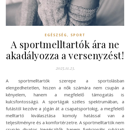
,
EGÉSZSÉG
SPORT
A sportmelltartók ára ne
akadályozza a versenyzést!
2025.11.23.
A sportmelltartók szerepe a sportolásban
elengedhetetlen, hiszen a nők számára nem csupán a
kényelem, hanem a megfelelő támogatás is
kulcsfontosságú. A sportágak széles spektrumában, a
futástól kezdve a jógán át a csapatsportokig, a megfelelő
melltartó kiválasztása komoly hatással van a
teljesítményre és a komfortérzetre. A sportmelltartók nem
csupán divatos kiegészítők, hanem funkcionális ruházati