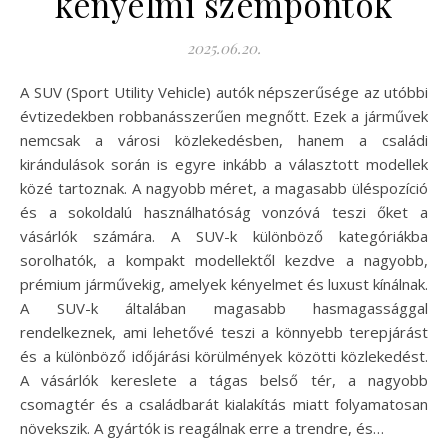
kényelmi szempontok
2025.06.20.
A SUV (Sport Utility Vehicle) autók népszerűsége az utóbbi
évtizedekben robbanásszerűen megnőtt. Ezek a járművek
nemcsak a városi közlekedésben, hanem a családi
kirándulások során is egyre inkább a választott modellek
közé tartoznak. A nagyobb méret, a magasabb üléspozíció
és a sokoldalú használhatóság vonzóvá teszi őket a
vásárlók számára. A SUV-k különböző kategóriákba
sorolhatók, a kompakt modellektől kezdve a nagyobb,
prémium járművekig, amelyek kényelmet és luxust kínálnak.
A SUV-k általában magasabb hasmagassággal
rendelkeznek, ami lehetővé teszi a könnyebb terepjárást
és a különböző időjárási körülmények közötti közlekedést.
A vásárlók kereslete a tágas belső tér, a nagyobb
csomagtér és a családbarát kialakítás miatt folyamatosan
növekszik. A gyártók is reagálnak erre a trendre, és…