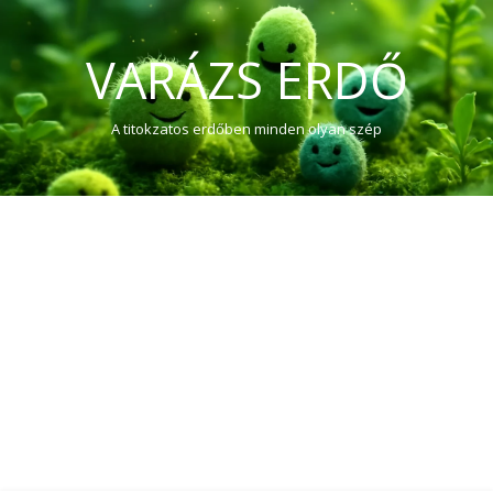
VARÁZS ERDŐ
A titokzatos erdőben minden olyan szép