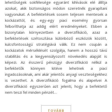
lehetőségek sokfélesége egyaránt kihívások elé állítja
azokat, akik biztonságos módon szeretnék gyarapítani
vagyonukat. A befektetések sosem teljesen mentesek a
kockázattól, és egy-egy piaci esemény gyorsan
felboríthatja az addig elért eredményeket. Ebben a
bizonytalan környezetben a diverzifikáció, azaz a
befektetések szétosztása különböző eszközök között,
kulcsfontosságú stratégiává válik. Ez nem csupán a
kockázatok mérséklését szolgálja, hanem a hosszú távú
stabilitás és a kiegyensúlyozott növekedés alapját is
képezi. Az ésszerű pénzügyi diverzifikáció nélkül a
befektetők könnyen kitéve lehetnek a piaci
ingadozásoknak, ami akár jelentős anyagi veszteségekhez
is vezethet. A diverzifikáció fogalma és alapelvei A
diverzifikáció egyszerűen azt jelenti, hogy a befektető
nem teszi fel minden pénzét…
TOVÁBB