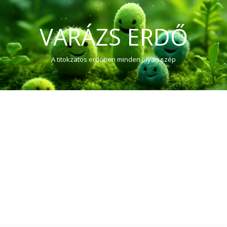
VARÁZS ERDŐ
A titokzatos erdőben minden olyan szép