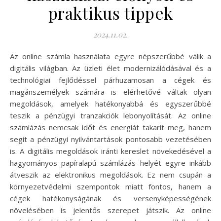
praktikus tippek
2024.11.02.
Az online számla használata egyre népszerűbbé válik a
digitális világban. Az üzleti élet modernizálódásával és a
technológiai fejlődéssel párhuzamosan a cégek és
magánszemélyek számára is elérhetővé váltak olyan
megoldások, amelyek hatékonyabbá és egyszerűbbé
teszik a pénzügyi tranzakciók lebonyolítását. Az online
számlázás nemcsak időt és energiát takarít meg, hanem
segít a pénzügyi nyilvántartások pontosabb vezetésében
is. A digitális megoldások iránti kereslet növekedésével a
hagyományos papíralapú számlázás helyét egyre inkább
átveszik az elektronikus megoldások. Ez nem csupán a
környezetvédelmi szempontok miatt fontos, hanem a
cégek hatékonyságának és versenyképességének
növelésében is jelentős szerepet játszik. Az online