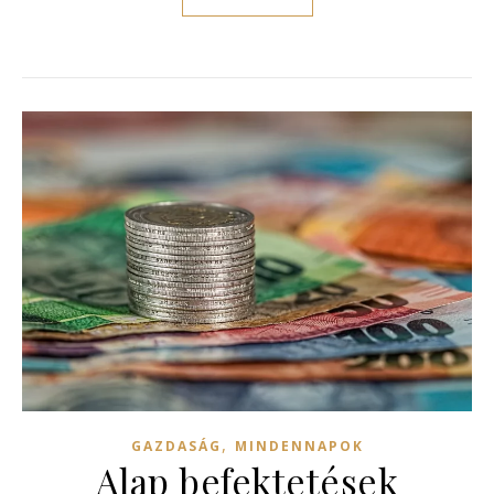
,
GAZDASÁG
MINDENNAPOK
Alap befektetések