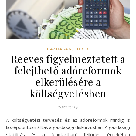
,
GAZDASÁG
HÍREK
Reeves figyelmeztetett a
felejthető adóreformok
elkerülésére a
költségvetésben
2025.10.14.
A költségvetési tervezés és az adóreformok mindig is
középpontban álltak a gazdasági diskurzusban. A gazdasági
stabilitás és a fenntartható fejlődés érdekében