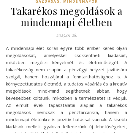
,
GAZDASÁG
MINDENNAPOK
Takarékos megoldások a
mindennapi életben
2025.01.28.
A mindennapi élet során egyre több ember keres olyan
megoldásokat, amelyekkel csökkentheti kiadásait,
miközben megőrzi kényelmét és életminőségét. A
takarékosság nem csupán a pénzügyi helyzet javítására
szolgál, hanem hozzájárul a fenntarthatósághoz is. A
környezettudatos életmód, a tudatos vásárlás és a kreatív
megoldások mind-mind segíthetnek abban, hogy
kevesebbet költsünk, miközben a természetet is védjük.
Az elmúlt évek tapasztalatai alapján a takarékos
megoldások nemcsak a pénztárcánkra, hanem a
mindennapi életünkre is pozitív hatással vannak. A kisebb
kiadások mellett gyakran felfedezünk új lehetőségeket,