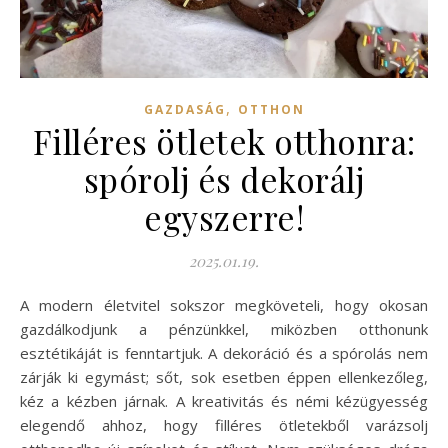
,
GAZDASÁG
OTTHON
Filléres ötletek otthonra:
spórolj és dekorálj
egyszerre!
2025.01.19.
A modern életvitel sokszor megköveteli, hogy okosan
gazdálkodjunk a pénzünkkel, miközben otthonunk
esztétikáját is fenntartjuk. A dekoráció és a spórolás nem
zárják ki egymást; sőt, sok esetben éppen ellenkezőleg,
kéz a kézben járnak. A kreativitás és némi kézügyesség
elegendő ahhoz, hogy filléres ötletekből varázsolj