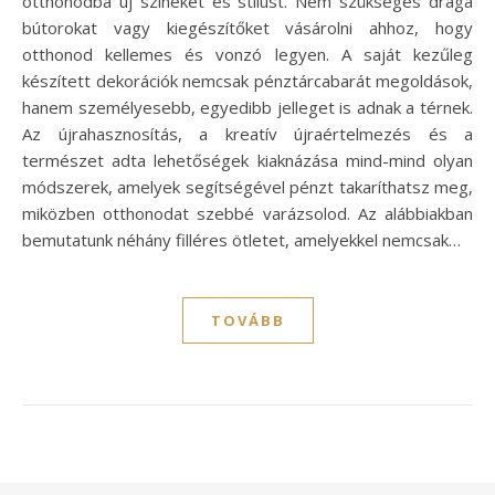
otthonodba új színeket és stílust. Nem szükséges drága
bútorokat vagy kiegészítőket vásárolni ahhoz, hogy
otthonod kellemes és vonzó legyen. A saját kezűleg
készített dekorációk nemcsak pénztárcabarát megoldások,
hanem személyesebb, egyedibb jelleget is adnak a térnek.
Az újrahasznosítás, a kreatív újraértelmezés és a
természet adta lehetőségek kiaknázása mind-mind olyan
módszerek, amelyek segítségével pénzt takaríthatsz meg,
miközben otthonodat szebbé varázsolod. Az alábbiakban
bemutatunk néhány filléres ötletet, amelyekkel nemcsak…
TOVÁBB