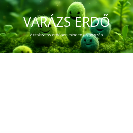
VARÁZS ERDŐ
A titokzatos erdőben minden olyan szép